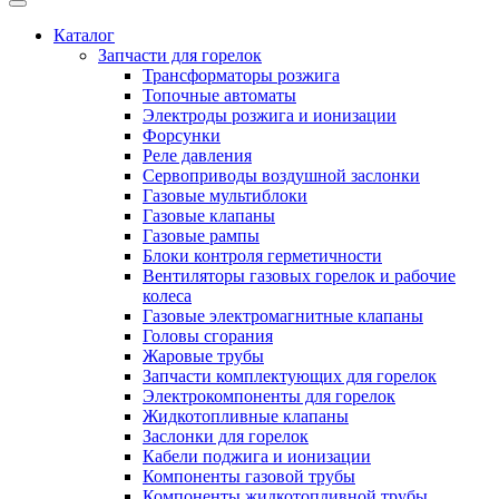
Каталог
Запчасти для горелок
Трансформаторы розжига
Топочные автоматы
Электроды розжига и ионизации
Форсунки
Реле давления
Сервоприводы воздушной заслонки
Газовые мультиблоки
Газовые клапаны
Газовые рампы
Блоки контроля герметичности
Вентиляторы газовых горелок и рабочие
колеса
Газовые электромагнитные клапаны
Головы сгорания
Жаровые трубы
Запчасти комплектующих для горелок
Электрокомпоненты для горелок
Жидкотопливные клапаны
Заслонки для горелок
Кабели поджига и ионизации
Компоненты газовой трубы
Компоненты жидкотопливной трубы