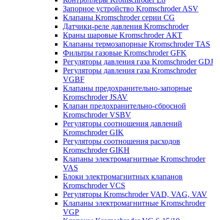
Запорное устройство Kromschroder ASV
Клапаны Kromschroder серии CG
Датчики-реле давления Kromschroder
Краны шаровые Kromschroder АКТ
Клапаны термозапорные Kromschroder TAS
Фильтры газовые Kromschroder GFK
Регуляторы давления газа Kromschroder GDJ
Регуляторы давления газа Kromschroder
VGBF
Клапаны предохранительно-запорные
Kromschroder JSAV
Клапан предохранительно-сбросной
Kromschroder VSBV
Регуляторы соотношения давлений
Kromschroder GIK
Регуляторы соотношения расходов
Kromschroder GIKH
Клапаны электромагнитные Kromschroder
VAS
Блоки электромагнитных клапанов
Kromschroder VCS
Регуляторы Kromschroder VAD, VAG, VAV
Клапаны электромагнитные Kromschroder
VGP