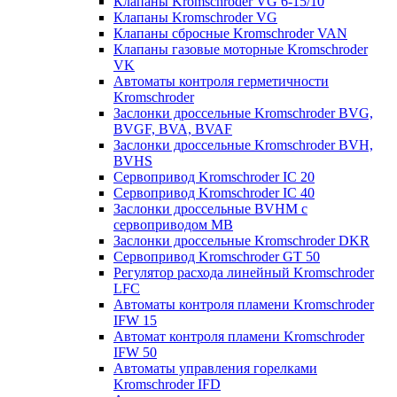
Клапаны Kromschroder VG 6-15/10
Клапаны Kromschroder VG
Клапаны сбросные Kromschroder VAN
Клапаны газовые моторные Kromschroder
VK
Автоматы контроля герметичности
Kromschroder
Заслонки дроссельные Kromschroder BVG,
BVGF, BVA, BVAF
Заслонки дроссельные Kromschroder BVH,
BVHS
Сервопривод Kromschroder IC 20
Сервопривод Kromschroder IC 40
Заслонки дроссельные BVHM с
сервоприводом МВ
Заслонки дроссельные Kromschroder DKR
Cервопривод Kromschroder GT 50
Регулятор расхода линейный Kromschroder
LFC
Автоматы контроля пламени Kromschroder
IFW 15
Автомат контроля пламени Kromschroder
IFW 50
Автоматы управления горелками
Kromschroder IFD