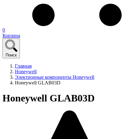
0
Корзина
Поиск
Главная
Honeywell
Электронные компоненты Honeywell
Honeywell GLAB03D
Honeywell GLAB03D