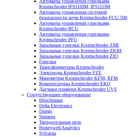
Автоматы управления горелками
Kromschroder IFS110IM, IFS111IM
Автоматы управления системой
безопасности печи Kromschroder FCU 500
Автоматы управления горелками
Kromschroder BCU
Автоматы управления горелками
Kromschroder PFU
Запальные горелки Kromschroder ZМI
Запальные горелки Kromschroder ZKIH
Запальные горелки Kromschroder ZIO
Горелки
Трансформаторы Kromschroder
Электроды Kromschroder FZE
Манометры Kromschroder KFM, RFM
Компенсаторы Kromschroder ЕКО
Датчики пламени Kromschroder UVS
Сопутствующее оборудование
Hirschmann
Delta Electronics
Dungs
Siemens
Твердотельные реле
Honeywell Analytics
Sylvania