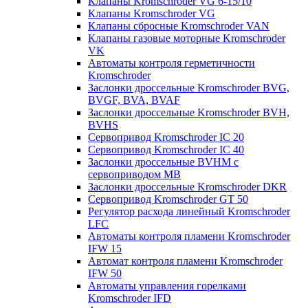
Клапаны Kromschroder VG 6-15/10
Клапаны Kromschroder VG
Клапаны сбросные Kromschroder VAN
Клапаны газовые моторные Kromschroder
VK
Автоматы контроля герметичности
Kromschroder
Заслонки дроссельные Kromschroder BVG,
BVGF, BVA, BVAF
Заслонки дроссельные Kromschroder BVH,
BVHS
Сервопривод Kromschroder IC 20
Сервопривод Kromschroder IC 40
Заслонки дроссельные BVHM с
сервоприводом МВ
Заслонки дроссельные Kromschroder DKR
Cервопривод Kromschroder GT 50
Регулятор расхода линейный Kromschroder
LFC
Автоматы контроля пламени Kromschroder
IFW 15
Автомат контроля пламени Kromschroder
IFW 50
Автоматы управления горелками
Kromschroder IFD