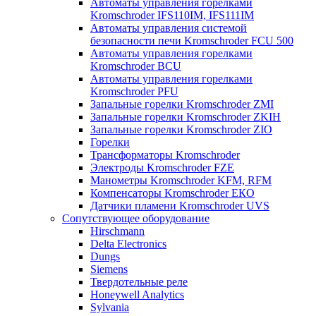
Автоматы управления горелками
Kromschroder IFS110IM, IFS111IM
Автоматы управления системой
безопасности печи Kromschroder FCU 500
Автоматы управления горелками
Kromschroder BCU
Автоматы управления горелками
Kromschroder PFU
Запальные горелки Kromschroder ZМI
Запальные горелки Kromschroder ZKIH
Запальные горелки Kromschroder ZIO
Горелки
Трансформаторы Kromschroder
Электроды Kromschroder FZE
Манометры Kromschroder KFM, RFM
Компенсаторы Kromschroder ЕКО
Датчики пламени Kromschroder UVS
Сопутствующее оборудование
Hirschmann
Delta Electronics
Dungs
Siemens
Твердотельные реле
Honeywell Analytics
Sylvania