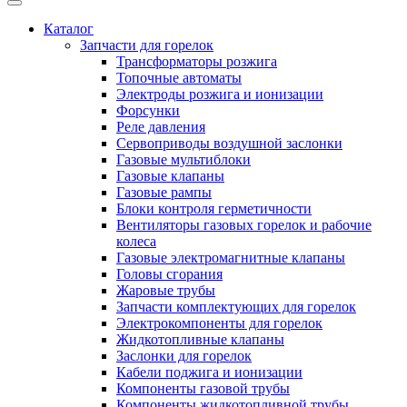
Каталог
Запчасти для горелок
Трансформаторы розжига
Топочные автоматы
Электроды розжига и ионизации
Форсунки
Реле давления
Сервоприводы воздушной заслонки
Газовые мультиблоки
Газовые клапаны
Газовые рампы
Блоки контроля герметичности
Вентиляторы газовых горелок и рабочие
колеса
Газовые электромагнитные клапаны
Головы сгорания
Жаровые трубы
Запчасти комплектующих для горелок
Электрокомпоненты для горелок
Жидкотопливные клапаны
Заслонки для горелок
Кабели поджига и ионизации
Компоненты газовой трубы
Компоненты жидкотопливной трубы