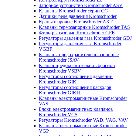
Запорное устройство Kromschroder ASV
Клапаны Kromschroder серии CG
Датчики-реле давления Kromschroder
Краны шаровые Kromschroder АКТ
Клапаны термозапорные Kromschroder TAS
Фильтры газовые Kromschroder GFK
Регуляторы давления газа Kromschroder GDJ
Регуляторы давления газа Kromschroder
VGBF
Клапаны предохранительно-запорные
Kromschroder JSAV
Клапан предохранительно-сбросной
Kromschroder VSBV
Регуляторы соотношения давлений
Kromschroder GIK
Регуляторы соотношения расходов
Kromschroder GIKH
Клапаны электромагнитные Kromschroder
VAS
Блоки электромагнитных клапанов
Kromschroder VCS
Регуляторы Kromschroder VAD, VAG, VAV
Клапаны электромагнитные Kromschroder
VGP