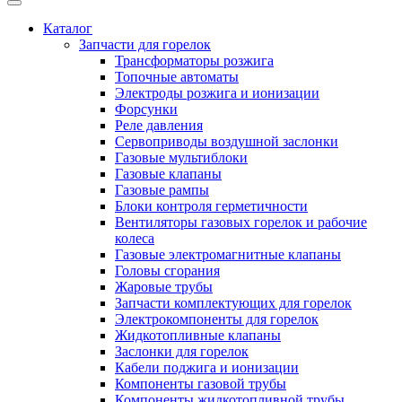
Каталог
Запчасти для горелок
Трансформаторы розжига
Топочные автоматы
Электроды розжига и ионизации
Форсунки
Реле давления
Сервоприводы воздушной заслонки
Газовые мультиблоки
Газовые клапаны
Газовые рампы
Блоки контроля герметичности
Вентиляторы газовых горелок и рабочие
колеса
Газовые электромагнитные клапаны
Головы сгорания
Жаровые трубы
Запчасти комплектующих для горелок
Электрокомпоненты для горелок
Жидкотопливные клапаны
Заслонки для горелок
Кабели поджига и ионизации
Компоненты газовой трубы
Компоненты жидкотопливной трубы