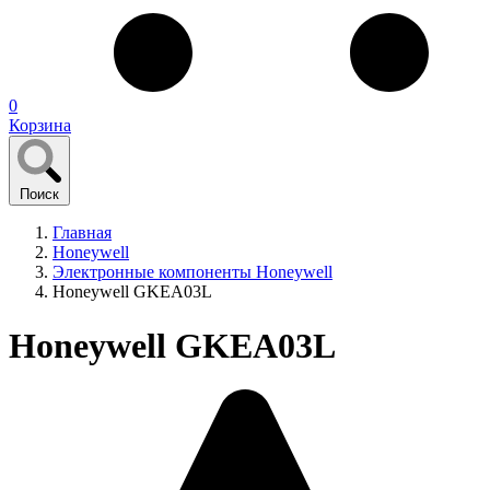
0
Корзина
Поиск
Главная
Honeywell
Электронные компоненты Honeywell
Honeywell GKEA03L
Honeywell GKEA03L