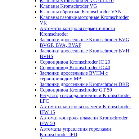
Клапаны Kromschroder VG 6-15/10
Клапаны Kromschroder VG
Клапаны сбросные Kromschroder VAN
Клапаны газовые моторные Kromschroder
VK
Автоматы контроля герметичности
Kromschroder
Заслонки дроссельные Kromschroder BVG,
BVGF, BVA, BVAF
Заслонки дроссельные Kromschroder BVH,
BVHS
Сервопривод Kromschroder IC 20
Сервопривод Kromschroder IC 40
Заслонки дроссельные BVHM с
сервоприводом МВ
Заслонки дроссельные Kromschroder DKR
Cервопривод Kromschroder GT 50
Регулятор расхода линейный Kromschroder
LFC
Автоматы контроля пламени Kromschroder
IFW 15
Автомат контроля пламени Kromschroder
IFW 50
Автоматы управления горелками
Kromschroder IFD