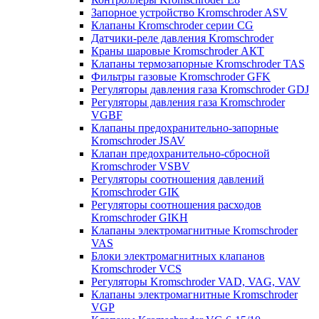
Запорное устройство Kromschroder ASV
Клапаны Kromschroder серии CG
Датчики-реле давления Kromschroder
Краны шаровые Kromschroder АКТ
Клапаны термозапорные Kromschroder TAS
Фильтры газовые Kromschroder GFK
Регуляторы давления газа Kromschroder GDJ
Регуляторы давления газа Kromschroder
VGBF
Клапаны предохранительно-запорные
Kromschroder JSAV
Клапан предохранительно-сбросной
Kromschroder VSBV
Регуляторы соотношения давлений
Kromschroder GIK
Регуляторы соотношения расходов
Kromschroder GIKH
Клапаны электромагнитные Kromschroder
VAS
Блоки электромагнитных клапанов
Kromschroder VCS
Регуляторы Kromschroder VAD, VAG, VAV
Клапаны электромагнитные Kromschroder
VGP