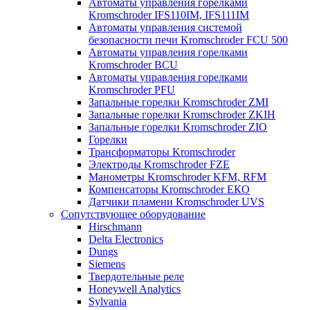
Автоматы управления горелками
Kromschroder IFS110IM, IFS111IM
Автоматы управления системой
безопасности печи Kromschroder FCU 500
Автоматы управления горелками
Kromschroder BCU
Автоматы управления горелками
Kromschroder PFU
Запальные горелки Kromschroder ZМI
Запальные горелки Kromschroder ZKIH
Запальные горелки Kromschroder ZIO
Горелки
Трансформаторы Kromschroder
Электроды Kromschroder FZE
Манометры Kromschroder KFM, RFM
Компенсаторы Kromschroder ЕКО
Датчики пламени Kromschroder UVS
Сопутствующее оборудование
Hirschmann
Delta Electronics
Dungs
Siemens
Твердотельные реле
Honeywell Analytics
Sylvania