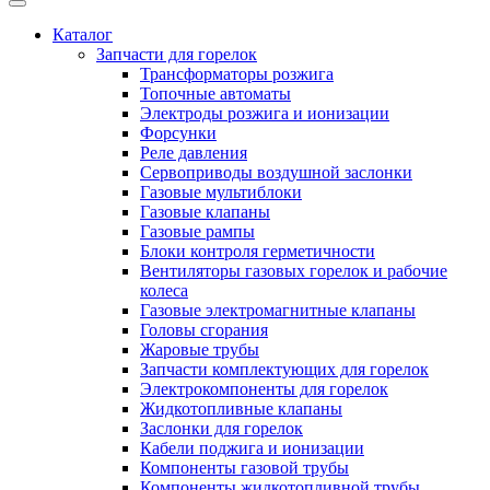
Каталог
Запчасти для горелок
Трансформаторы розжига
Топочные автоматы
Электроды розжига и ионизации
Форсунки
Реле давления
Сервоприводы воздушной заслонки
Газовые мультиблоки
Газовые клапаны
Газовые рампы
Блоки контроля герметичности
Вентиляторы газовых горелок и рабочие
колеса
Газовые электромагнитные клапаны
Головы сгорания
Жаровые трубы
Запчасти комплектующих для горелок
Электрокомпоненты для горелок
Жидкотопливные клапаны
Заслонки для горелок
Кабели поджига и ионизации
Компоненты газовой трубы
Компоненты жидкотопливной трубы