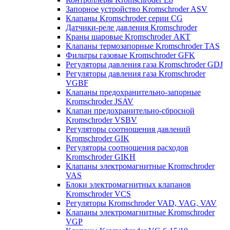
Запорное устройство Kromschroder ASV
Клапаны Kromschroder серии CG
Датчики-реле давления Kromschroder
Краны шаровые Kromschroder АКТ
Клапаны термозапорные Kromschroder TAS
Фильтры газовые Kromschroder GFK
Регуляторы давления газа Kromschroder GDJ
Регуляторы давления газа Kromschroder
VGBF
Клапаны предохранительно-запорные
Kromschroder JSAV
Клапан предохранительно-сбросной
Kromschroder VSBV
Регуляторы соотношения давлений
Kromschroder GIK
Регуляторы соотношения расходов
Kromschroder GIKH
Клапаны электромагнитные Kromschroder
VAS
Блоки электромагнитных клапанов
Kromschroder VCS
Регуляторы Kromschroder VAD, VAG, VAV
Клапаны электромагнитные Kromschroder
VGP