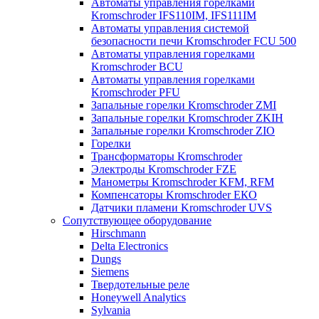
Автоматы управления горелками
Kromschroder IFS110IM, IFS111IM
Автоматы управления системой
безопасности печи Kromschroder FCU 500
Автоматы управления горелками
Kromschroder BCU
Автоматы управления горелками
Kromschroder PFU
Запальные горелки Kromschroder ZМI
Запальные горелки Kromschroder ZKIH
Запальные горелки Kromschroder ZIO
Горелки
Трансформаторы Kromschroder
Электроды Kromschroder FZE
Манометры Kromschroder KFM, RFM
Компенсаторы Kromschroder ЕКО
Датчики пламени Kromschroder UVS
Сопутствующее оборудование
Hirschmann
Delta Electronics
Dungs
Siemens
Твердотельные реле
Honeywell Analytics
Sylvania