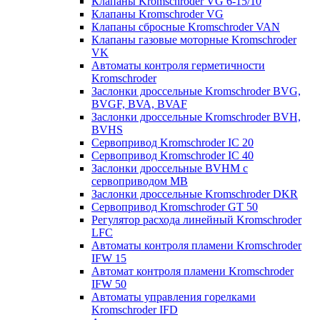
Клапаны Kromschroder VG 6-15/10
Клапаны Kromschroder VG
Клапаны сбросные Kromschroder VAN
Клапаны газовые моторные Kromschroder
VK
Автоматы контроля герметичности
Kromschroder
Заслонки дроссельные Kromschroder BVG,
BVGF, BVA, BVAF
Заслонки дроссельные Kromschroder BVH,
BVHS
Сервопривод Kromschroder IC 20
Сервопривод Kromschroder IC 40
Заслонки дроссельные BVHM с
сервоприводом МВ
Заслонки дроссельные Kromschroder DKR
Cервопривод Kromschroder GT 50
Регулятор расхода линейный Kromschroder
LFC
Автоматы контроля пламени Kromschroder
IFW 15
Автомат контроля пламени Kromschroder
IFW 50
Автоматы управления горелками
Kromschroder IFD