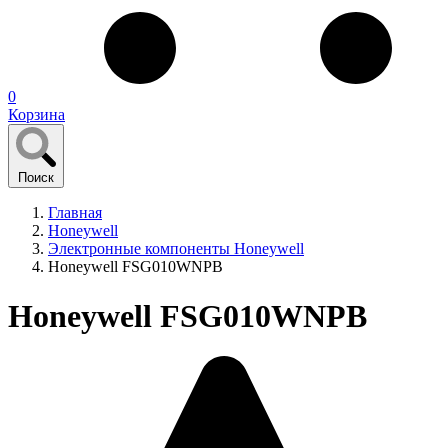
0
Корзина
Поиск
Главная
Honeywell
Электронные компоненты Honeywell
Honeywell FSG010WNPB
Honeywell FSG010WNPB