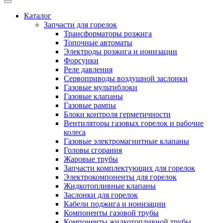
Каталог
Запчасти для горелок
Трансформаторы розжига
Топочные автоматы
Электроды розжига и ионизации
Форсунки
Реле давления
Сервоприводы воздушной заслонки
Газовые мультиблоки
Газовые клапаны
Газовые рампы
Блоки контроля герметичности
Вентиляторы газовых горелок и рабочие
колеса
Газовые электромагнитные клапаны
Головы сгорания
Жаровые трубы
Запчасти комплектующих для горелок
Электрокомпоненты для горелок
Жидкотопливные клапаны
Заслонки для горелок
Кабели поджига и ионизации
Компоненты газовой трубы
Компоненты жидкотопливной трубы