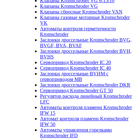
Клапаны Kromschroder VG 6-15/10
Клапаны Kromschroder VG
Клапаны сбросные Kromschroder VAN
Клапаны газовые моторные Kromschroder
VK
Автоматы контроля герметичности
Kromschroder
Заслонки дроссельные Kromschroder BVG,
BVGF, BVA, BVAF
Заслонки дроссельные Kromschroder BVH,
BVHS
Сервопривод Kromschroder IC 20
Сервопривод Kromschroder IC 40
Заслонки дроссельные BVHM с
сервоприводом МВ
Заслонки дроссельные Kromschroder DKR
Cервопривод Kromschroder GT 50
Регулятор расхода линейный Kromschroder
LFC
Автоматы контроля пламени Kromschroder
IFW 15
Автомат контроля пламени Kromschroder
IFW 50
Автоматы управления горелками
Kromschroder IFD