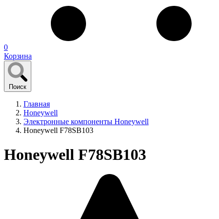
0
Корзина
Поиск
Главная
Honeywell
Электронные компоненты Honeywell
Honeywell F78SB103
Honeywell F78SB103