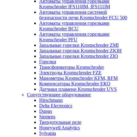
Автоматы управления горелками
Kromschroder IFS110IM, IFS111IM
Автоматы управления системой
безопасности печи Kromschroder FCU 500
Автоматы управления горелками
Kromschroder BCU
Автоматы управления горелками
Kromschroder PFU
Запальные горелки Kromschroder ZМI
Запальные горелки Kromschroder ZKIH
Запальные горелки Kromschroder ZIO
Горелки
Трансформаторы Kromschroder
Электроды Kromschroder FZE
Манометры Kromschroder KFM, RFM
Компенсаторы Kromschroder ЕКО
Датчики пламени Kromschroder UVS
Сопутствующее оборудование
Hirschmann
Delta Electronics
Dungs
Siemens
Твердотельные реле
Honeywell Analytics
Sylvania