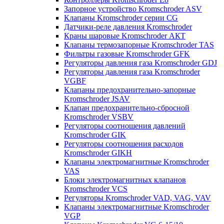
Запорное устройство Kromschroder ASV
Клапаны Kromschroder серии CG
Датчики-реле давления Kromschroder
Краны шаровые Kromschroder АКТ
Клапаны термозапорные Kromschroder TAS
Фильтры газовые Kromschroder GFK
Регуляторы давления газа Kromschroder GDJ
Регуляторы давления газа Kromschroder
VGBF
Клапаны предохранительно-запорные
Kromschroder JSAV
Клапан предохранительно-сбросной
Kromschroder VSBV
Регуляторы соотношения давлений
Kromschroder GIK
Регуляторы соотношения расходов
Kromschroder GIKH
Клапаны электромагнитные Kromschroder
VAS
Блоки электромагнитных клапанов
Kromschroder VCS
Регуляторы Kromschroder VAD, VAG, VAV
Клапаны электромагнитные Kromschroder
VGP