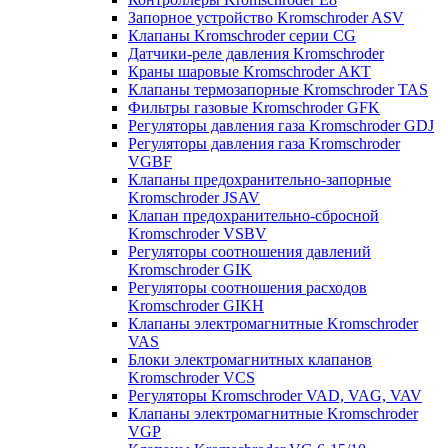
Запорное устройство Kromschroder ASV
Клапаны Kromschroder серии CG
Датчики-реле давления Kromschroder
Краны шаровые Kromschroder АКТ
Клапаны термозапорные Kromschroder TAS
Фильтры газовые Kromschroder GFK
Регуляторы давления газа Kromschroder GDJ
Регуляторы давления газа Kromschroder
VGBF
Клапаны предохранительно-запорные
Kromschroder JSAV
Клапан предохранительно-сбросной
Kromschroder VSBV
Регуляторы соотношения давлений
Kromschroder GIK
Регуляторы соотношения расходов
Kromschroder GIKH
Клапаны электромагнитные Kromschroder
VAS
Блоки электромагнитных клапанов
Kromschroder VCS
Регуляторы Kromschroder VAD, VAG, VAV
Клапаны электромагнитные Kromschroder
VGP