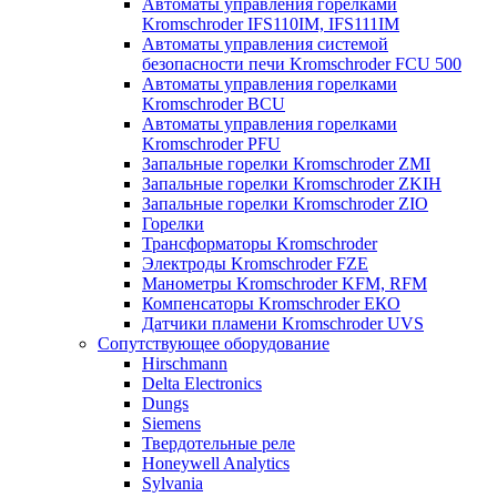
Автоматы управления горелками
Kromschroder IFS110IM, IFS111IM
Автоматы управления системой
безопасности печи Kromschroder FCU 500
Автоматы управления горелками
Kromschroder BCU
Автоматы управления горелками
Kromschroder PFU
Запальные горелки Kromschroder ZМI
Запальные горелки Kromschroder ZKIH
Запальные горелки Kromschroder ZIO
Горелки
Трансформаторы Kromschroder
Электроды Kromschroder FZE
Манометры Kromschroder KFM, RFM
Компенсаторы Kromschroder ЕКО
Датчики пламени Kromschroder UVS
Сопутствующее оборудование
Hirschmann
Delta Electronics
Dungs
Siemens
Твердотельные реле
Honeywell Analytics
Sylvania