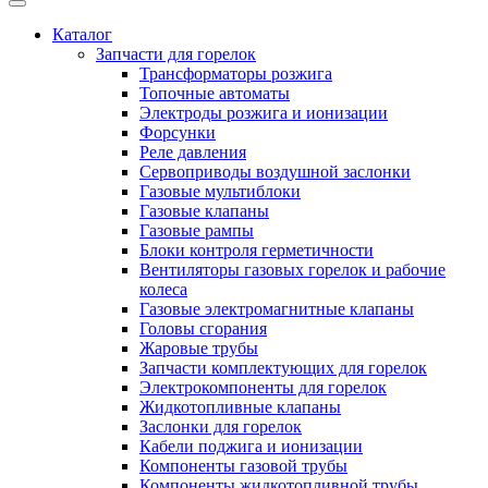
Каталог
Запчасти для горелок
Трансформаторы розжига
Топочные автоматы
Электроды розжига и ионизации
Форсунки
Реле давления
Сервоприводы воздушной заслонки
Газовые мультиблоки
Газовые клапаны
Газовые рампы
Блоки контроля герметичности
Вентиляторы газовых горелок и рабочие
колеса
Газовые электромагнитные клапаны
Головы сгорания
Жаровые трубы
Запчасти комплектующих для горелок
Электрокомпоненты для горелок
Жидкотопливные клапаны
Заслонки для горелок
Кабели поджига и ионизации
Компоненты газовой трубы
Компоненты жидкотопливной трубы