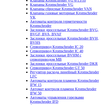
Клапаны Kromschroder VG 6-15/10
Клапаны Kromschroder VG
Клапаны сбросные Kromschroder VAN
Клапаны газовые моторные Kromschroder
VK
Автоматы контроля герметичности
Kromschroder
Заслонки дроссельные Kromschroder BVG,
BVGF, BVA, BVAF
Заслонки дроссельные Kromschroder BVH,
BVHS
Сервопривод Kromschroder IC 20
Сервопривод Kromschroder IC 40
Заслонки дроссельные BVHM с
сервоприводом МВ
Заслонки дроссельные Kromschroder DKR
Cервопривод Kromschroder GT 50
Регулятор расхода линейный Kromschroder
LFC
Автоматы контроля пламени Kromschroder
IFW 15
Автомат контроля пламени Kromschroder
IFW 50
Автоматы управления горелками
Kromschroder IFD