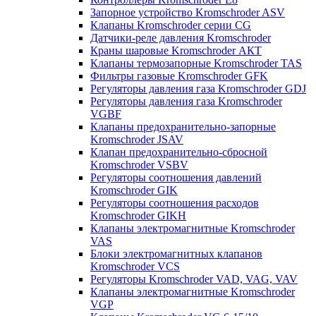
Запорное устройство Kromschroder ASV
Клапаны Kromschroder серии CG
Датчики-реле давления Kromschroder
Краны шаровые Kromschroder АКТ
Клапаны термозапорные Kromschroder TAS
Фильтры газовые Kromschroder GFK
Регуляторы давления газа Kromschroder GDJ
Регуляторы давления газа Kromschroder
VGBF
Клапаны предохранительно-запорные
Kromschroder JSAV
Клапан предохранительно-сбросной
Kromschroder VSBV
Регуляторы соотношения давлений
Kromschroder GIK
Регуляторы соотношения расходов
Kromschroder GIKH
Клапаны электромагнитные Kromschroder
VAS
Блоки электромагнитных клапанов
Kromschroder VCS
Регуляторы Kromschroder VAD, VAG, VAV
Клапаны электромагнитные Kromschroder
VGP