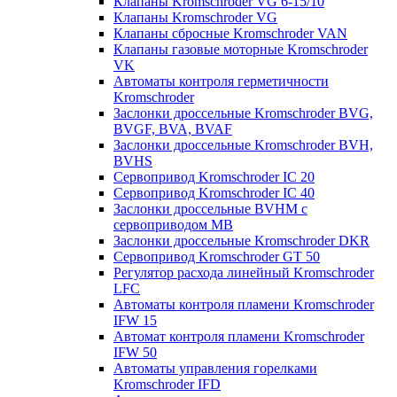
Клапаны Kromschroder VG 6-15/10
Клапаны Kromschroder VG
Клапаны сбросные Kromschroder VAN
Клапаны газовые моторные Kromschroder
VK
Автоматы контроля герметичности
Kromschroder
Заслонки дроссельные Kromschroder BVG,
BVGF, BVA, BVAF
Заслонки дроссельные Kromschroder BVH,
BVHS
Сервопривод Kromschroder IC 20
Сервопривод Kromschroder IC 40
Заслонки дроссельные BVHM с
сервоприводом МВ
Заслонки дроссельные Kromschroder DKR
Cервопривод Kromschroder GT 50
Регулятор расхода линейный Kromschroder
LFC
Автоматы контроля пламени Kromschroder
IFW 15
Автомат контроля пламени Kromschroder
IFW 50
Автоматы управления горелками
Kromschroder IFD