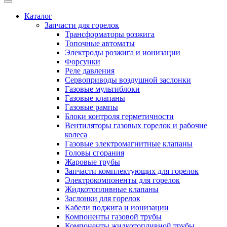
Каталог
Запчасти для горелок
Трансформаторы розжига
Топочные автоматы
Электроды розжига и ионизации
Форсунки
Реле давления
Сервоприводы воздушной заслонки
Газовые мультиблоки
Газовые клапаны
Газовые рампы
Блоки контроля герметичности
Вентиляторы газовых горелок и рабочие
колеса
Газовые электромагнитные клапаны
Головы сгорания
Жаровые трубы
Запчасти комплектующих для горелок
Электрокомпоненты для горелок
Жидкотопливные клапаны
Заслонки для горелок
Кабели поджига и ионизации
Компоненты газовой трубы
Компоненты жидкотопливной трубы