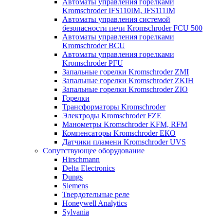
Автоматы управления горелками
Kromschroder IFS110IM, IFS111IM
Автоматы управления системой
безопасности печи Kromschroder FCU 500
Автоматы управления горелками
Kromschroder BCU
Автоматы управления горелками
Kromschroder PFU
Запальные горелки Kromschroder ZМI
Запальные горелки Kromschroder ZKIH
Запальные горелки Kromschroder ZIO
Горелки
Трансформаторы Kromschroder
Электроды Kromschroder FZE
Манометры Kromschroder KFM, RFM
Компенсаторы Kromschroder ЕКО
Датчики пламени Kromschroder UVS
Сопутствующее оборудование
Hirschmann
Delta Electronics
Dungs
Siemens
Твердотельные реле
Honeywell Analytics
Sylvania