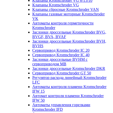
Клапаны Kromschroder VG 6-15/10
Клапаны Kromschroder VG
Клапаны сбросные Kromschroder VAN
Клапаны газовые моторные Kromschroder
VK
Автоматы контроля герметичности
Kromschroder
Заслонки дроссельные Kromschroder BVG,
BVGF, BVA, BVAF
Заслонки дроссельные Kromschroder BVH,
BVHS
Сервопривод Kromschroder IC 20
Сервопривод Kromschroder IC 40
Заслонки дроссельные BVHM с
сервоприводом МВ
Заслонки дроссельные Kromschroder DKR
Cервопривод Kromschroder GT 50
Регулятор расхода линейный Kromschroder
LFC
Автоматы контроля пламени Kromschroder
IFW 15
Автомат контроля пламени Kromschroder
IFW 50
Автоматы управления горелками
Kromschroder IFD