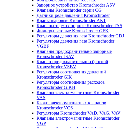
Запорное устройство Kromschroder ASV
Клапаны Kromschroder серии CG
Датчики-реле давления Kromschroder
Краны шаровые Kromschroder АКТ
Клапаны термозапорные Kromschroder TAS
Фильтры газовые Kromschroder GFK
Регуляторы давления газа Kromschroder GDJ
Регуляторы давления газа Kromschroder
VGBF
Клапаны предохранительно-запорные
Kromschroder JSAV
Клапан предохранительно-сбросной
Kromschroder VSBV
Регуляторы соотношения давлений
Kromschroder GIK
Регуляторы соотношения расходов
Kromschroder GIKH
Клапаны электромагнитные Kromschroder
VAS
Блоки электромагнитных клапанов
Kromschroder VCS
Регуляторы Kromschroder VAD, VAG, VAV
Клапаны электромагнитные Kromschroder
VGP