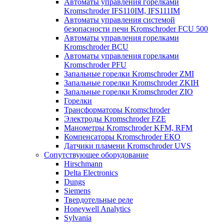
Автоматы управления горелками
Kromschroder IFS110IM, IFS111IM
Автоматы управления системой
безопасности печи Kromschroder FCU 500
Автоматы управления горелками
Kromschroder BCU
Автоматы управления горелками
Kromschroder PFU
Запальные горелки Kromschroder ZМI
Запальные горелки Kromschroder ZKIH
Запальные горелки Kromschroder ZIO
Горелки
Трансформаторы Kromschroder
Электроды Kromschroder FZE
Манометры Kromschroder KFM, RFM
Компенсаторы Kromschroder ЕКО
Датчики пламени Kromschroder UVS
Сопутствующее оборудование
Hirschmann
Delta Electronics
Dungs
Siemens
Твердотельные реле
Honeywell Analytics
Sylvania