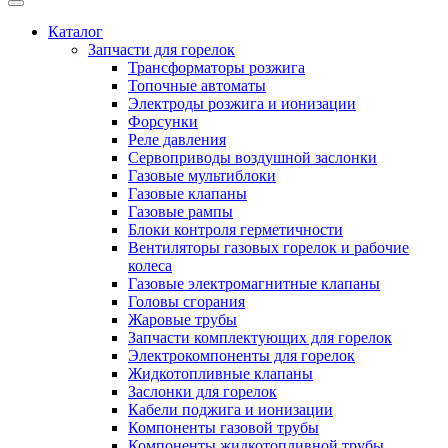
Каталог
Запчасти для горелок
Трансформаторы розжига
Топочные автоматы
Электроды розжига и ионизации
Форсунки
Реле давления
Сервоприводы воздушной заслонки
Газовые мультиблоки
Газовые клапаны
Газовые рампы
Блоки контроля герметичности
Вентиляторы газовых горелок и рабочие
колеса
Газовые электромагнитные клапаны
Головы сгорания
Жаровые трубы
Запчасти комплектующих для горелок
Электрокомпоненты для горелок
Жидкотопливные клапаны
Заслонки для горелок
Кабели поджига и ионизации
Компоненты газовой трубы
Компоненты жидкотопливной трубы