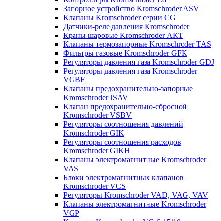
Запорное устройство Kromschroder ASV
Клапаны Kromschroder серии CG
Датчики-реле давления Kromschroder
Краны шаровые Kromschroder АКТ
Клапаны термозапорные Kromschroder TAS
Фильтры газовые Kromschroder GFK
Регуляторы давления газа Kromschroder GDJ
Регуляторы давления газа Kromschroder
VGBF
Клапаны предохранительно-запорные
Kromschroder JSAV
Клапан предохранительно-сбросной
Kromschroder VSBV
Регуляторы соотношения давлений
Kromschroder GIK
Регуляторы соотношения расходов
Kromschroder GIKH
Клапаны электромагнитные Kromschroder
VAS
Блоки электромагнитных клапанов
Kromschroder VCS
Регуляторы Kromschroder VAD, VAG, VAV
Клапаны электромагнитные Kromschroder
VGP