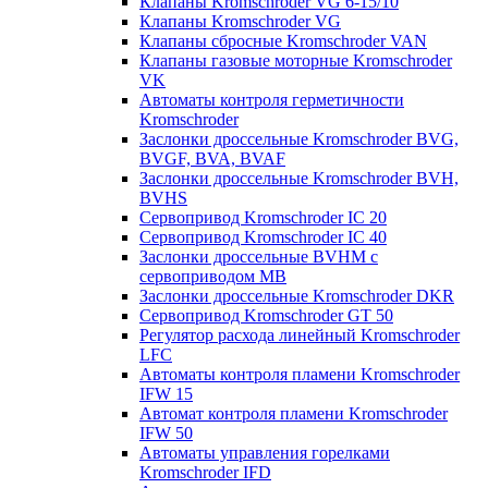
Клапаны Kromschroder VG 6-15/10
Клапаны Kromschroder VG
Клапаны сбросные Kromschroder VAN
Клапаны газовые моторные Kromschroder
VK
Автоматы контроля герметичности
Kromschroder
Заслонки дроссельные Kromschroder BVG,
BVGF, BVA, BVAF
Заслонки дроссельные Kromschroder BVH,
BVHS
Сервопривод Kromschroder IC 20
Сервопривод Kromschroder IC 40
Заслонки дроссельные BVHM с
сервоприводом МВ
Заслонки дроссельные Kromschroder DKR
Cервопривод Kromschroder GT 50
Регулятор расхода линейный Kromschroder
LFC
Автоматы контроля пламени Kromschroder
IFW 15
Автомат контроля пламени Kromschroder
IFW 50
Автоматы управления горелками
Kromschroder IFD