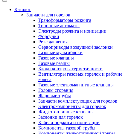
Каталог
Запчасти для горелок
Трансформаторы розжига
Топочные автоматы
Электроды розжига и ионизации
Форсунки
Реле давления
Сервоприводы воздушной заслонки
Газовые мультиблоки
Газовые клапаны
Газовые рампы
Блоки контроля герметичности
Вентиляторы газовых горелок и рабочие
колеса
Газовые электромагнитные клапаны
Головы сгорания
Жаровые трубы
Запчасти комплектующих для горелок
Электрокомпоненты для горелок
Жидкотопливные клапаны
Заслонки для горелок
Кабели поджига и ионизации
Компоненты газовой трубы
Компоненты жидкотопливной трубы