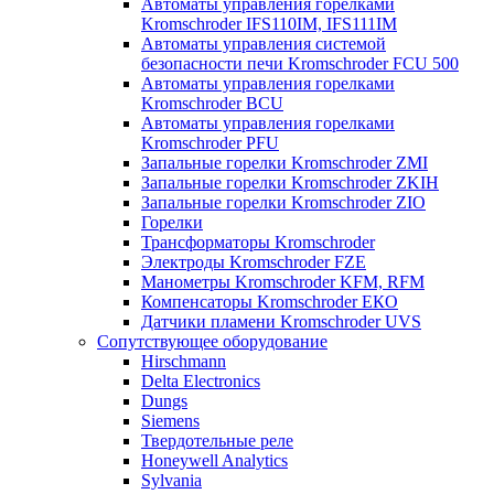
Автоматы управления горелками
Kromschroder IFS110IM, IFS111IM
Автоматы управления системой
безопасности печи Kromschroder FCU 500
Автоматы управления горелками
Kromschroder BCU
Автоматы управления горелками
Kromschroder PFU
Запальные горелки Kromschroder ZМI
Запальные горелки Kromschroder ZKIH
Запальные горелки Kromschroder ZIO
Горелки
Трансформаторы Kromschroder
Электроды Kromschroder FZE
Манометры Kromschroder KFM, RFM
Компенсаторы Kromschroder ЕКО
Датчики пламени Kromschroder UVS
Сопутствующее оборудование
Hirschmann
Delta Electronics
Dungs
Siemens
Твердотельные реле
Honeywell Analytics
Sylvania