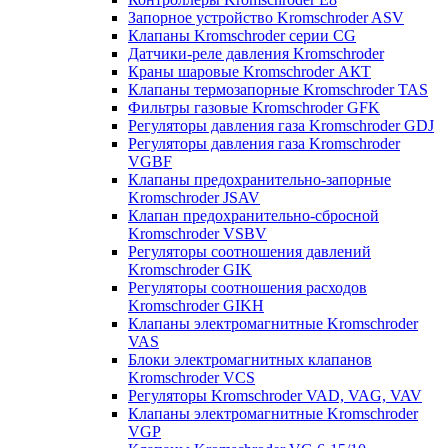
Запорное устройство Kromschroder ASV
Клапаны Kromschroder серии CG
Датчики-реле давления Kromschroder
Краны шаровые Kromschroder АКТ
Клапаны термозапорные Kromschroder TAS
Фильтры газовые Kromschroder GFK
Регуляторы давления газа Kromschroder GDJ
Регуляторы давления газа Kromschroder
VGBF
Клапаны предохранительно-запорные
Kromschroder JSAV
Клапан предохранительно-сбросной
Kromschroder VSBV
Регуляторы соотношения давлений
Kromschroder GIK
Регуляторы соотношения расходов
Kromschroder GIKH
Клапаны электромагнитные Kromschroder
VAS
Блоки электромагнитных клапанов
Kromschroder VCS
Регуляторы Kromschroder VAD, VAG, VAV
Клапаны электромагнитные Kromschroder
VGP