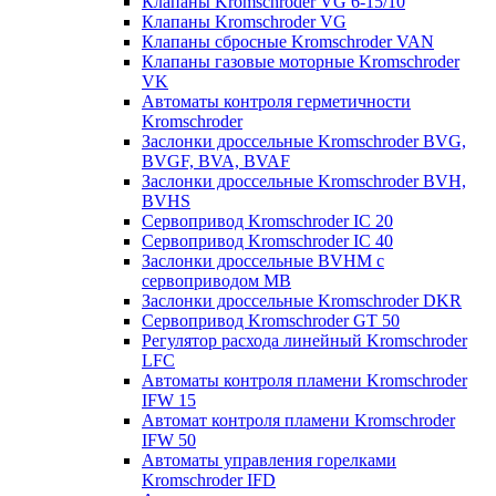
Клапаны Kromschroder VG 6-15/10
Клапаны Kromschroder VG
Клапаны сбросные Kromschroder VAN
Клапаны газовые моторные Kromschroder
VK
Автоматы контроля герметичности
Kromschroder
Заслонки дроссельные Kromschroder BVG,
BVGF, BVA, BVAF
Заслонки дроссельные Kromschroder BVH,
BVHS
Сервопривод Kromschroder IC 20
Сервопривод Kromschroder IC 40
Заслонки дроссельные BVHM с
сервоприводом МВ
Заслонки дроссельные Kromschroder DKR
Cервопривод Kromschroder GT 50
Регулятор расхода линейный Kromschroder
LFC
Автоматы контроля пламени Kromschroder
IFW 15
Автомат контроля пламени Kromschroder
IFW 50
Автоматы управления горелками
Kromschroder IFD