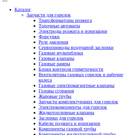
Каталог
Запчасти для горелок
Трансформаторы розжига
Топочные автоматы
Электроды розжига и ионизации
Форсунки
Реле давления
Сервоприводы воздушной заслонки
Газовые мультиблоки
Газовые клапаны
Газовые рампы
Блоки контроля герметичности
Вентиляторы газовых горелок и рабочие
колеса
Газовые электромагнитные клапаны
Головы сгорания
Жаровые трубы
Запчасти комплектующих для горелок
Электрокомпоненты для горелок
Жидкотопливные клапаны
Заслонки для горелок
Кабели поджига и ионизации
Компоненты газовой трубы
Компоненты жидкотопливной трубы