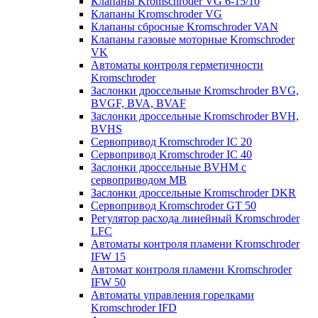
Клапаны Kromschroder VG 6-15/10
Клапаны Kromschroder VG
Клапаны сбросные Kromschroder VAN
Клапаны газовые моторные Kromschroder
VK
Автоматы контроля герметичности
Kromschroder
Заслонки дроссельные Kromschroder BVG,
BVGF, BVA, BVAF
Заслонки дроссельные Kromschroder BVH,
BVHS
Сервопривод Kromschroder IC 20
Сервопривод Kromschroder IC 40
Заслонки дроссельные BVHM с
сервоприводом МВ
Заслонки дроссельные Kromschroder DKR
Cервопривод Kromschroder GT 50
Регулятор расхода линейный Kromschroder
LFC
Автоматы контроля пламени Kromschroder
IFW 15
Автомат контроля пламени Kromschroder
IFW 50
Автоматы управления горелками
Kromschroder IFD