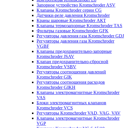
Запорное устройство Kromschroder ASV
Клапаны Kromschroder серии CG
Датчики-реле давления Kromschroder
Краны шаровые Kromschroder АКТ
Клапаны термозапорные Kromschroder TAS
Фильтры газовые Kromschroder GFK
Регуляторы давления газа Kromschroder GDJ
Регуляторы давления газа Kromschroder
VGBF
Клапаны предохранительно-запорные
Kromschroder JSAV
Клапан предохранительно-сбросной
Kromschroder VSBV
Регуляторы соотношения давлений
Kromschroder GIK
Регуляторы соотношения расходов
Kromschroder GIKH
Клапаны электромагнитные Kromschroder
VAS
Блоки электромагнитных клапанов
Kromschroder VCS
Регуляторы Kromschroder VAD, VAG, VAV
Клапаны электромагнитные Kromschroder
VGP