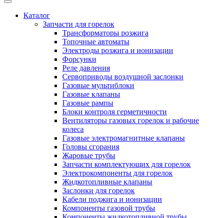
Каталог
Запчасти для горелок
Трансформаторы розжига
Топочные автоматы
Электроды розжига и ионизации
Форсунки
Реле давления
Сервоприводы воздушной заслонки
Газовые мультиблоки
Газовые клапаны
Газовые рампы
Блоки контроля герметичности
Вентиляторы газовых горелок и рабочие
колеса
Газовые электромагнитные клапаны
Головы сгорания
Жаровые трубы
Запчасти комплектующих для горелок
Электрокомпоненты для горелок
Жидкотопливные клапаны
Заслонки для горелок
Кабели поджига и ионизации
Компоненты газовой трубы
Компоненты жидкотопливной трубы