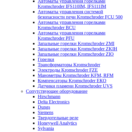
Автоматы управления горелками
Kromschroder IFS110IM, IFS111IM
Автоматы управления системой
безопасности печи Kromschroder FCU 500
Автоматы управления горелками
Kromschroder BCU
Автоматы управления горелками
Kromschroder PFU
Запальные горелки Kromschroder ZМI
Запальные горелки Kromschroder ZKIH
Запальные горелки Kromschroder ZIO
Горелки
Трансформаторы Kromschroder
Электроды Kromschroder FZE
Манометры Kromschroder KFM, RFM
Компенсаторы Kromschroder ЕКО
Датчики пламени Kromschroder UVS
Сопутствующее оборудование
Hirschmann
Delta Electronics
Dungs
Siemens
Твердотельные реле
Honeywell Analytics
Sylvania