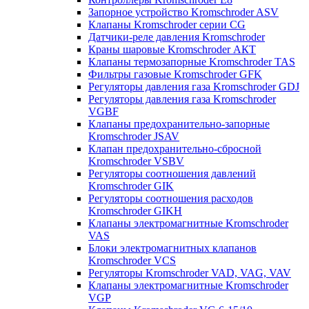
Запорное устройство Kromschroder ASV
Клапаны Kromschroder серии CG
Датчики-реле давления Kromschroder
Краны шаровые Kromschroder АКТ
Клапаны термозапорные Kromschroder TAS
Фильтры газовые Kromschroder GFK
Регуляторы давления газа Kromschroder GDJ
Регуляторы давления газа Kromschroder
VGBF
Клапаны предохранительно-запорные
Kromschroder JSAV
Клапан предохранительно-сбросной
Kromschroder VSBV
Регуляторы соотношения давлений
Kromschroder GIK
Регуляторы соотношения расходов
Kromschroder GIKH
Клапаны электромагнитные Kromschroder
VAS
Блоки электромагнитных клапанов
Kromschroder VCS
Регуляторы Kromschroder VAD, VAG, VAV
Клапаны электромагнитные Kromschroder
VGP