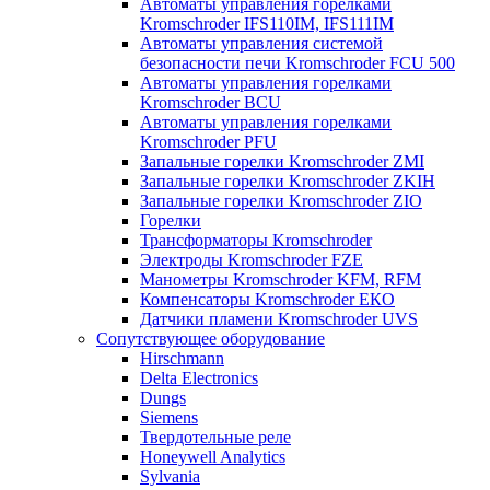
Автоматы управления горелками
Kromschroder IFS110IM, IFS111IM
Автоматы управления системой
безопасности печи Kromschroder FCU 500
Автоматы управления горелками
Kromschroder BCU
Автоматы управления горелками
Kromschroder PFU
Запальные горелки Kromschroder ZМI
Запальные горелки Kromschroder ZKIH
Запальные горелки Kromschroder ZIO
Горелки
Трансформаторы Kromschroder
Электроды Kromschroder FZE
Манометры Kromschroder KFM, RFM
Компенсаторы Kromschroder ЕКО
Датчики пламени Kromschroder UVS
Сопутствующее оборудование
Hirschmann
Delta Electronics
Dungs
Siemens
Твердотельные реле
Honeywell Analytics
Sylvania