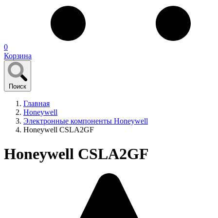
0
Корзина
Поиск
Главная
Honeywell
Электронные компоненты Honeywell
Honeywell CSLA2GF
Honeywell CSLA2GF