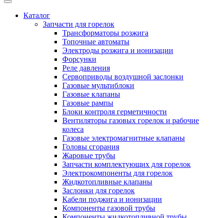
Каталог
Запчасти для горелок
Трансформаторы розжига
Топочные автоматы
Электроды розжига и ионизации
Форсунки
Реле давления
Сервоприводы воздушной заслонки
Газовые мультиблоки
Газовые клапаны
Газовые рампы
Блоки контроля герметичности
Вентиляторы газовых горелок и рабочие
колеса
Газовые электромагнитные клапаны
Головы сгорания
Жаровые трубы
Запчасти комплектующих для горелок
Электрокомпоненты для горелок
Жидкотопливные клапаны
Заслонки для горелок
Кабели поджига и ионизации
Компоненты газовой трубы
Компоненты жидкотопливной трубы