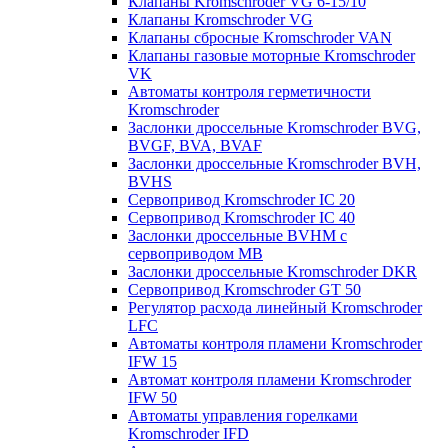
Клапаны Kromschroder VG 6-15/10
Клапаны Kromschroder VG
Клапаны сбросные Kromschroder VAN
Клапаны газовые моторные Kromschroder
VK
Автоматы контроля герметичности
Kromschroder
Заслонки дроссельные Kromschroder BVG,
BVGF, BVA, BVAF
Заслонки дроссельные Kromschroder BVH,
BVHS
Сервопривод Kromschroder IC 20
Сервопривод Kromschroder IC 40
Заслонки дроссельные BVHM с
сервоприводом МВ
Заслонки дроссельные Kromschroder DKR
Cервопривод Kromschroder GT 50
Регулятор расхода линейный Kromschroder
LFC
Автоматы контроля пламени Kromschroder
IFW 15
Автомат контроля пламени Kromschroder
IFW 50
Автоматы управления горелками
Kromschroder IFD