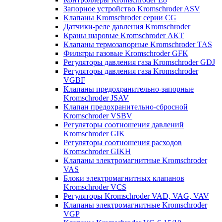
Запорное устройство Kromschroder ASV
Клапаны Kromschroder серии CG
Датчики-реле давления Kromschroder
Краны шаровые Kromschroder АКТ
Клапаны термозапорные Kromschroder TAS
Фильтры газовые Kromschroder GFK
Регуляторы давления газа Kromschroder GDJ
Регуляторы давления газа Kromschroder
VGBF
Клапаны предохранительно-запорные
Kromschroder JSAV
Клапан предохранительно-сбросной
Kromschroder VSBV
Регуляторы соотношения давлений
Kromschroder GIK
Регуляторы соотношения расходов
Kromschroder GIKH
Клапаны электромагнитные Kromschroder
VAS
Блоки электромагнитных клапанов
Kromschroder VCS
Регуляторы Kromschroder VAD, VAG, VAV
Клапаны электромагнитные Kromschroder
VGP