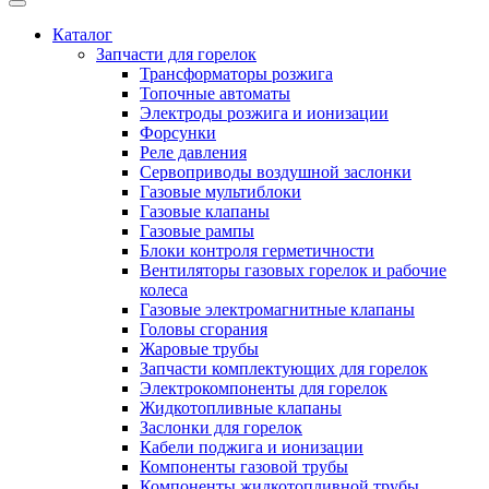
Каталог
Запчасти для горелок
Трансформаторы розжига
Топочные автоматы
Электроды розжига и ионизации
Форсунки
Реле давления
Сервоприводы воздушной заслонки
Газовые мультиблоки
Газовые клапаны
Газовые рампы
Блоки контроля герметичности
Вентиляторы газовых горелок и рабочие
колеса
Газовые электромагнитные клапаны
Головы сгорания
Жаровые трубы
Запчасти комплектующих для горелок
Электрокомпоненты для горелок
Жидкотопливные клапаны
Заслонки для горелок
Кабели поджига и ионизации
Компоненты газовой трубы
Компоненты жидкотопливной трубы