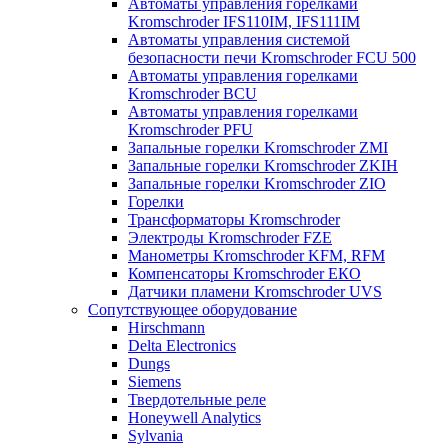
Автоматы управления горелками
Kromschroder IFS110IM, IFS111IM
Автоматы управления системой
безопасности печи Kromschroder FCU 500
Автоматы управления горелками
Kromschroder BCU
Автоматы управления горелками
Kromschroder PFU
Запальные горелки Kromschroder ZМI
Запальные горелки Kromschroder ZKIH
Запальные горелки Kromschroder ZIO
Горелки
Трансформаторы Kromschroder
Электроды Kromschroder FZE
Манометры Kromschroder KFM, RFM
Компенсаторы Kromschroder ЕКО
Датчики пламени Kromschroder UVS
Сопутствующее оборудование
Hirschmann
Delta Electronics
Dungs
Siemens
Твердотельные реле
Honeywell Analytics
Sylvania