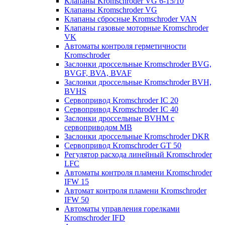
Клапаны Kromschroder VG 6-15/10
Клапаны Kromschroder VG
Клапаны сбросные Kromschroder VAN
Клапаны газовые моторные Kromschroder
VK
Автоматы контроля герметичности
Kromschroder
Заслонки дроссельные Kromschroder BVG,
BVGF, BVA, BVAF
Заслонки дроссельные Kromschroder BVH,
BVHS
Сервопривод Kromschroder IC 20
Сервопривод Kromschroder IC 40
Заслонки дроссельные BVHM с
сервоприводом МВ
Заслонки дроссельные Kromschroder DKR
Cервопривод Kromschroder GT 50
Регулятор расхода линейный Kromschroder
LFC
Автоматы контроля пламени Kromschroder
IFW 15
Автомат контроля пламени Kromschroder
IFW 50
Автоматы управления горелками
Kromschroder IFD