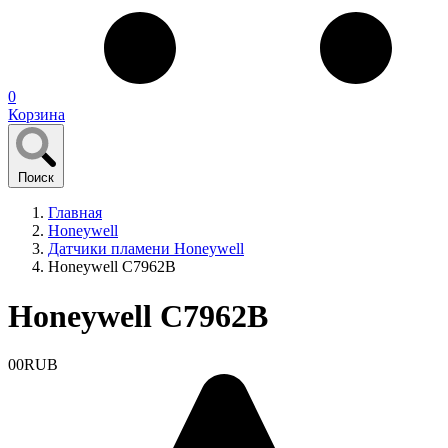
0
Корзина
Поиск
Главная
Honeywell
Датчики пламени Honeywell
Honeywell C7962B
Honeywell C7962B
0
0
RUB