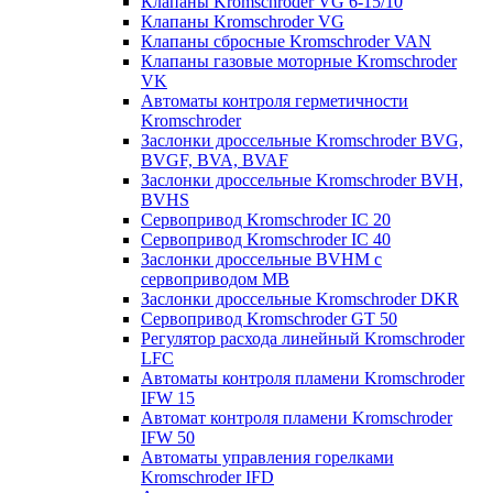
Клапаны Kromschroder VG 6-15/10
Клапаны Kromschroder VG
Клапаны сбросные Kromschroder VAN
Клапаны газовые моторные Kromschroder
VK
Автоматы контроля герметичности
Kromschroder
Заслонки дроссельные Kromschroder BVG,
BVGF, BVA, BVAF
Заслонки дроссельные Kromschroder BVH,
BVHS
Сервопривод Kromschroder IC 20
Сервопривод Kromschroder IC 40
Заслонки дроссельные BVHM с
сервоприводом МВ
Заслонки дроссельные Kromschroder DKR
Cервопривод Kromschroder GT 50
Регулятор расхода линейный Kromschroder
LFC
Автоматы контроля пламени Kromschroder
IFW 15
Автомат контроля пламени Kromschroder
IFW 50
Автоматы управления горелками
Kromschroder IFD