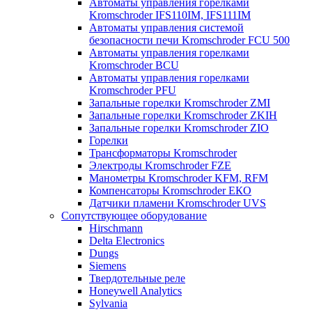
Автоматы управления горелками
Kromschroder IFS110IM, IFS111IM
Автоматы управления системой
безопасности печи Kromschroder FCU 500
Автоматы управления горелками
Kromschroder BCU
Автоматы управления горелками
Kromschroder PFU
Запальные горелки Kromschroder ZМI
Запальные горелки Kromschroder ZKIH
Запальные горелки Kromschroder ZIO
Горелки
Трансформаторы Kromschroder
Электроды Kromschroder FZE
Манометры Kromschroder KFM, RFM
Компенсаторы Kromschroder ЕКО
Датчики пламени Kromschroder UVS
Сопутствующее оборудование
Hirschmann
Delta Electronics
Dungs
Siemens
Твердотельные реле
Honeywell Analytics
Sylvania