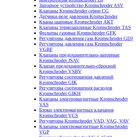
Запорное устройство Kromschroder ASV
Клапаны Kromschroder серии CG
Датчики-реле давления Kromschroder
Краны шаровые Kromschroder АКТ
Клапаны термозапорные Kromschroder TAS
Фильтры газовые Kromschroder GFK
Регуляторы давления газа Kromschroder GDJ
Регуляторы давления газа Kromschroder
VGBF
Клапаны предохранительно-запорные
Kromschroder JSAV
Клапан предохранительно-сбросной
Kromschroder VSBV
Регуляторы соотношения давлений
Kromschroder GIK
Регуляторы соотношения расходов
Kromschroder GIKH
Клапаны электромагнитные Kromschroder
VAS
Блоки электромагнитных клапанов
Kromschroder VCS
Регуляторы Kromschroder VAD, VAG, VAV
Клапаны электромагнитные Kromschroder
VGP