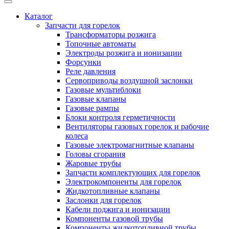
Каталог
Запчасти для горелок
Трансформаторы розжига
Топочные автоматы
Электроды розжига и ионизации
Форсунки
Реле давления
Сервоприводы воздушной заслонки
Газовые мультиблоки
Газовые клапаны
Газовые рампы
Блоки контроля герметичности
Вентиляторы газовых горелок и рабочие
колеса
Газовые электромагнитные клапаны
Головы сгорания
Жаровые трубы
Запчасти комплектующих для горелок
Электрокомпоненты для горелок
Жидкотопливные клапаны
Заслонки для горелок
Кабели поджига и ионизации
Компоненты газовой трубы
Компоненты жидкотопливной трубы