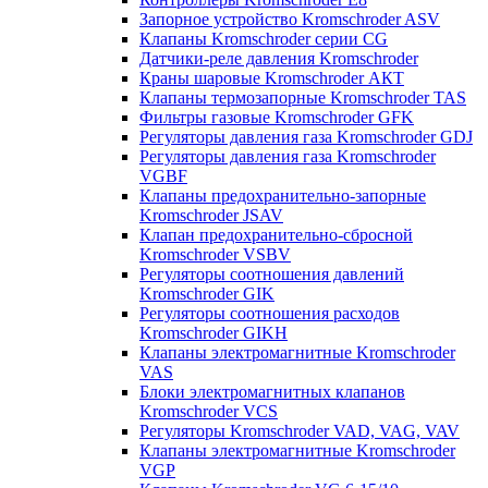
Запорное устройство Kromschroder ASV
Клапаны Kromschroder серии CG
Датчики-реле давления Kromschroder
Краны шаровые Kromschroder АКТ
Клапаны термозапорные Kromschroder TAS
Фильтры газовые Kromschroder GFK
Регуляторы давления газа Kromschroder GDJ
Регуляторы давления газа Kromschroder
VGBF
Клапаны предохранительно-запорные
Kromschroder JSAV
Клапан предохранительно-сбросной
Kromschroder VSBV
Регуляторы соотношения давлений
Kromschroder GIK
Регуляторы соотношения расходов
Kromschroder GIKH
Клапаны электромагнитные Kromschroder
VAS
Блоки электромагнитных клапанов
Kromschroder VCS
Регуляторы Kromschroder VAD, VAG, VAV
Клапаны электромагнитные Kromschroder
VGP