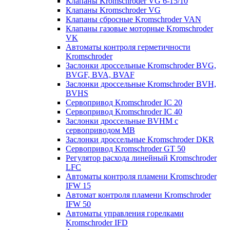
Клапаны Kromschroder VG 6-15/10
Клапаны Kromschroder VG
Клапаны сбросные Kromschroder VAN
Клапаны газовые моторные Kromschroder
VK
Автоматы контроля герметичности
Kromschroder
Заслонки дроссельные Kromschroder BVG,
BVGF, BVA, BVAF
Заслонки дроссельные Kromschroder BVH,
BVHS
Сервопривод Kromschroder IC 20
Сервопривод Kromschroder IC 40
Заслонки дроссельные BVHM с
сервоприводом МВ
Заслонки дроссельные Kromschroder DKR
Cервопривод Kromschroder GT 50
Регулятор расхода линейный Kromschroder
LFC
Автоматы контроля пламени Kromschroder
IFW 15
Автомат контроля пламени Kromschroder
IFW 50
Автоматы управления горелками
Kromschroder IFD