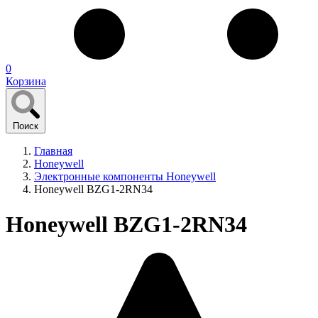
0
Корзина
Поиск
Главная
Honeywell
Электронные компоненты Honeywell
Honeywell BZG1-2RN34
Honeywell BZG1-2RN34