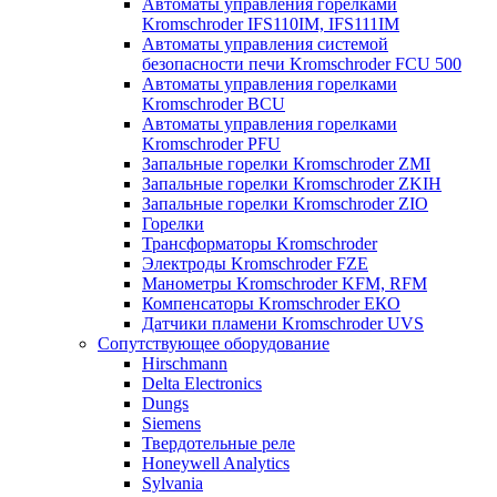
Автоматы управления горелками
Kromschroder IFS110IM, IFS111IM
Автоматы управления системой
безопасности печи Kromschroder FCU 500
Автоматы управления горелками
Kromschroder BCU
Автоматы управления горелками
Kromschroder PFU
Запальные горелки Kromschroder ZМI
Запальные горелки Kromschroder ZKIH
Запальные горелки Kromschroder ZIO
Горелки
Трансформаторы Kromschroder
Электроды Kromschroder FZE
Манометры Kromschroder KFM, RFM
Компенсаторы Kromschroder ЕКО
Датчики пламени Kromschroder UVS
Сопутствующее оборудование
Hirschmann
Delta Electronics
Dungs
Siemens
Твердотельные реле
Honeywell Analytics
Sylvania