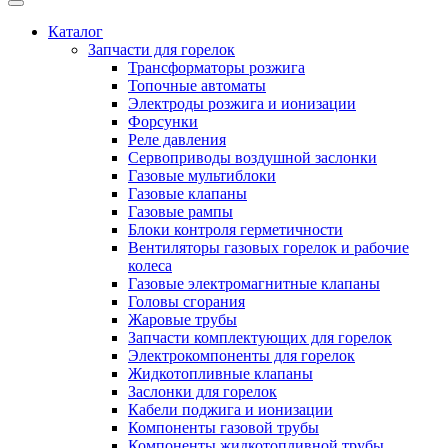
Каталог
Запчасти для горелок
Трансформаторы розжига
Топочные автоматы
Электроды розжига и ионизации
Форсунки
Реле давления
Сервоприводы воздушной заслонки
Газовые мультиблоки
Газовые клапаны
Газовые рампы
Блоки контроля герметичности
Вентиляторы газовых горелок и рабочие
колеса
Газовые электромагнитные клапаны
Головы сгорания
Жаровые трубы
Запчасти комплектующих для горелок
Электрокомпоненты для горелок
Жидкотопливные клапаны
Заслонки для горелок
Кабели поджига и ионизации
Компоненты газовой трубы
Компоненты жидкотопливной трубы