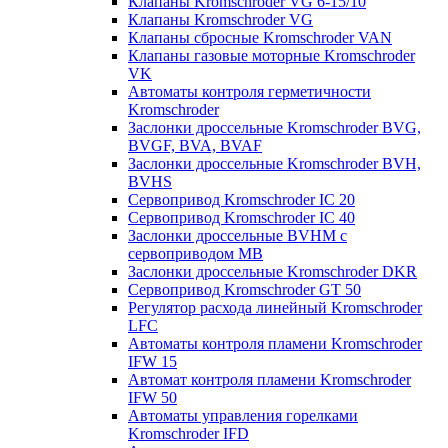
Клапаны Kromschroder VG 6-15/10
Клапаны Kromschroder VG
Клапаны сбросные Kromschroder VAN
Клапаны газовые моторные Kromschroder
VK
Автоматы контроля герметичности
Kromschroder
Заслонки дроссельные Kromschroder BVG,
BVGF, BVA, BVAF
Заслонки дроссельные Kromschroder BVH,
BVHS
Сервопривод Kromschroder IC 20
Сервопривод Kromschroder IC 40
Заслонки дроссельные BVHM с
сервоприводом МВ
Заслонки дроссельные Kromschroder DKR
Cервопривод Kromschroder GT 50
Регулятор расхода линейный Kromschroder
LFC
Автоматы контроля пламени Kromschroder
IFW 15
Автомат контроля пламени Kromschroder
IFW 50
Автоматы управления горелками
Kromschroder IFD