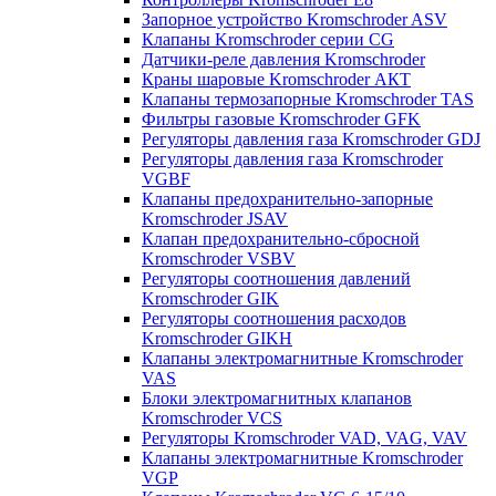
Запорное устройство Kromschroder ASV
Клапаны Kromschroder серии CG
Датчики-реле давления Kromschroder
Краны шаровые Kromschroder АКТ
Клапаны термозапорные Kromschroder TAS
Фильтры газовые Kromschroder GFK
Регуляторы давления газа Kromschroder GDJ
Регуляторы давления газа Kromschroder
VGBF
Клапаны предохранительно-запорные
Kromschroder JSAV
Клапан предохранительно-сбросной
Kromschroder VSBV
Регуляторы соотношения давлений
Kromschroder GIK
Регуляторы соотношения расходов
Kromschroder GIKH
Клапаны электромагнитные Kromschroder
VAS
Блоки электромагнитных клапанов
Kromschroder VCS
Регуляторы Kromschroder VAD, VAG, VAV
Клапаны электромагнитные Kromschroder
VGP