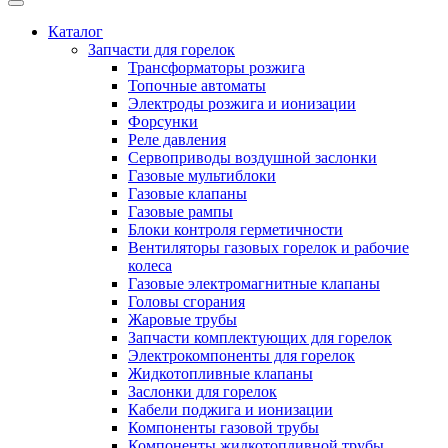
Каталог
Запчасти для горелок
Трансформаторы розжига
Топочные автоматы
Электроды розжига и ионизации
Форсунки
Реле давления
Сервоприводы воздушной заслонки
Газовые мультиблоки
Газовые клапаны
Газовые рампы
Блоки контроля герметичности
Вентиляторы газовых горелок и рабочие
колеса
Газовые электромагнитные клапаны
Головы сгорания
Жаровые трубы
Запчасти комплектующих для горелок
Электрокомпоненты для горелок
Жидкотопливные клапаны
Заслонки для горелок
Кабели поджига и ионизации
Компоненты газовой трубы
Компоненты жидкотопливной трубы