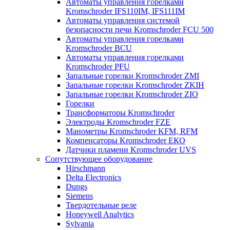
Автоматы управления горелками
Kromschroder IFS110IM, IFS111IM
Автоматы управления системой
безопасности печи Kromschroder FCU 500
Автоматы управления горелками
Kromschroder BCU
Автоматы управления горелками
Kromschroder PFU
Запальные горелки Kromschroder ZМI
Запальные горелки Kromschroder ZKIH
Запальные горелки Kromschroder ZIO
Горелки
Трансформаторы Kromschroder
Электроды Kromschroder FZE
Манометры Kromschroder KFM, RFM
Компенсаторы Kromschroder ЕКО
Датчики пламени Kromschroder UVS
Сопутствующее оборудование
Hirschmann
Delta Electronics
Dungs
Siemens
Твердотельные реле
Honeywell Analytics
Sylvania