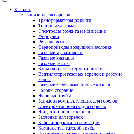
Каталог
Запчасти для горелок
Трансформаторы розжига
Топочные автоматы
Электроды розжига и ионизации
Форсунки
Реле давления
Сервоприводы воздушной заслонки
Газовые мультиблоки
Газовые клапаны
Газовые рампы
Блоки контроля герметичности
Вентиляторы газовых горелок и рабочие
колеса
Газовые электромагнитные клапаны
Головы сгорания
Жаровые трубы
Запчасти комплектующих для горелок
Электрокомпоненты для горелок
Жидкотопливные клапаны
Заслонки для горелок
Кабели поджига и ионизации
Компоненты газовой трубы
Компоненты жидкотопливной трубы