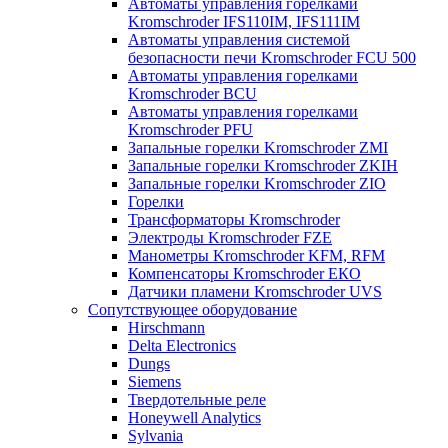
Автоматы управления горелками
Kromschroder IFS110IM, IFS111IM
Автоматы управления системой
безопасности печи Kromschroder FCU 500
Автоматы управления горелками
Kromschroder BCU
Автоматы управления горелками
Kromschroder PFU
Запальные горелки Kromschroder ZМI
Запальные горелки Kromschroder ZKIH
Запальные горелки Kromschroder ZIO
Горелки
Трансформаторы Kromschroder
Электроды Kromschroder FZE
Манометры Kromschroder KFM, RFM
Компенсаторы Kromschroder ЕКО
Датчики пламени Kromschroder UVS
Сопутствующее оборудование
Hirschmann
Delta Electronics
Dungs
Siemens
Твердотельные реле
Honeywell Analytics
Sylvania