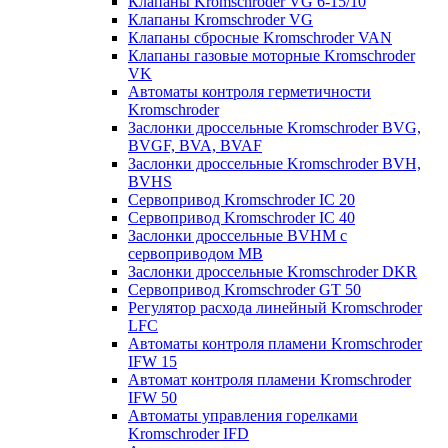
Клапаны Kromschroder VG 6-15/10
Клапаны Kromschroder VG
Клапаны сбросные Kromschroder VAN
Клапаны газовые моторные Kromschroder
VK
Автоматы контроля герметичности
Kromschroder
Заслонки дроссельные Kromschroder BVG,
BVGF, BVA, BVAF
Заслонки дроссельные Kromschroder BVH,
BVHS
Сервопривод Kromschroder IC 20
Сервопривод Kromschroder IC 40
Заслонки дроссельные BVHM с
сервоприводом МВ
Заслонки дроссельные Kromschroder DKR
Cервопривод Kromschroder GT 50
Регулятор расхода линейный Kromschroder
LFC
Автоматы контроля пламени Kromschroder
IFW 15
Автомат контроля пламени Kromschroder
IFW 50
Автоматы управления горелками
Kromschroder IFD