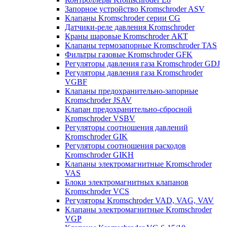
Запорное устройство Kromschroder ASV
Клапаны Kromschroder серии CG
Датчики-реле давления Kromschroder
Краны шаровые Kromschroder АКТ
Клапаны термозапорные Kromschroder TAS
Фильтры газовые Kromschroder GFK
Регуляторы давления газа Kromschroder GDJ
Регуляторы давления газа Kromschroder
VGBF
Клапаны предохранительно-запорные
Kromschroder JSAV
Клапан предохранительно-сбросной
Kromschroder VSBV
Регуляторы соотношения давлений
Kromschroder GIK
Регуляторы соотношения расходов
Kromschroder GIKH
Клапаны электромагнитные Kromschroder
VAS
Блоки электромагнитных клапанов
Kromschroder VCS
Регуляторы Kromschroder VAD, VAG, VAV
Клапаны электромагнитные Kromschroder
VGP