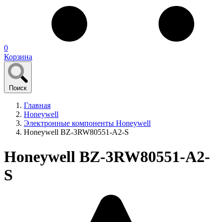
0
Корзина
Поиск
Главная
Honeywell
Электронные компоненты Honeywell
Honeywell BZ-3RW80551-A2-S
Honeywell BZ-3RW80551-A2-
S