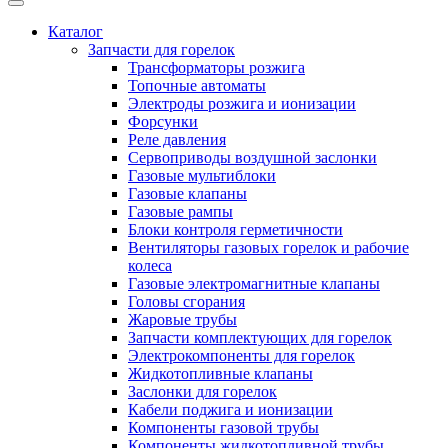
Каталог
Запчасти для горелок
Трансформаторы розжига
Топочные автоматы
Электроды розжига и ионизации
Форсунки
Реле давления
Сервоприводы воздушной заслонки
Газовые мультиблоки
Газовые клапаны
Газовые рампы
Блоки контроля герметичности
Вентиляторы газовых горелок и рабочие
колеса
Газовые электромагнитные клапаны
Головы сгорания
Жаровые трубы
Запчасти комплектующих для горелок
Электрокомпоненты для горелок
Жидкотопливные клапаны
Заслонки для горелок
Кабели поджига и ионизации
Компоненты газовой трубы
Компоненты жидкотопливной трубы