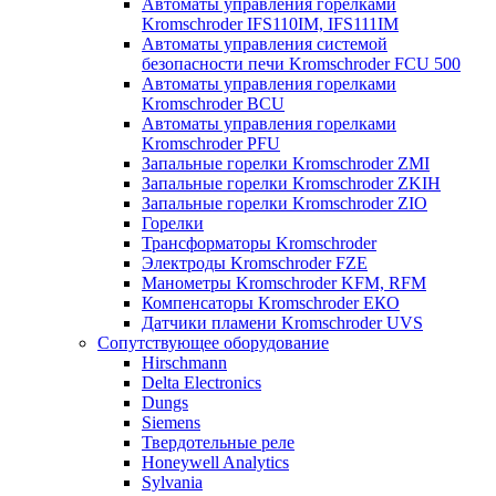
Автоматы управления горелками
Kromschroder IFS110IM, IFS111IM
Автоматы управления системой
безопасности печи Kromschroder FCU 500
Автоматы управления горелками
Kromschroder BCU
Автоматы управления горелками
Kromschroder PFU
Запальные горелки Kromschroder ZМI
Запальные горелки Kromschroder ZKIH
Запальные горелки Kromschroder ZIO
Горелки
Трансформаторы Kromschroder
Электроды Kromschroder FZE
Манометры Kromschroder KFM, RFM
Компенсаторы Kromschroder ЕКО
Датчики пламени Kromschroder UVS
Сопутствующее оборудование
Hirschmann
Delta Electronics
Dungs
Siemens
Твердотельные реле
Honeywell Analytics
Sylvania