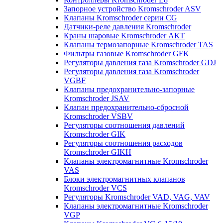
Запорное устройство Kromschroder ASV
Клапаны Kromschroder серии CG
Датчики-реле давления Kromschroder
Краны шаровые Kromschroder АКТ
Клапаны термозапорные Kromschroder TAS
Фильтры газовые Kromschroder GFK
Регуляторы давления газа Kromschroder GDJ
Регуляторы давления газа Kromschroder
VGBF
Клапаны предохранительно-запорные
Kromschroder JSAV
Клапан предохранительно-сбросной
Kromschroder VSBV
Регуляторы соотношения давлений
Kromschroder GIK
Регуляторы соотношения расходов
Kromschroder GIKH
Клапаны электромагнитные Kromschroder
VAS
Блоки электромагнитных клапанов
Kromschroder VCS
Регуляторы Kromschroder VAD, VAG, VAV
Клапаны электромагнитные Kromschroder
VGP