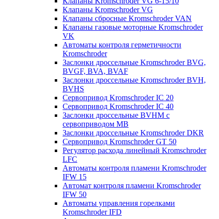
Клапаны Kromschroder VG 6-15/10
Клапаны Kromschroder VG
Клапаны сбросные Kromschroder VAN
Клапаны газовые моторные Kromschroder
VK
Автоматы контроля герметичности
Kromschroder
Заслонки дроссельные Kromschroder BVG,
BVGF, BVA, BVAF
Заслонки дроссельные Kromschroder BVH,
BVHS
Сервопривод Kromschroder IC 20
Сервопривод Kromschroder IC 40
Заслонки дроссельные BVHM с
сервоприводом МВ
Заслонки дроссельные Kromschroder DKR
Cервопривод Kromschroder GT 50
Регулятор расхода линейный Kromschroder
LFC
Автоматы контроля пламени Kromschroder
IFW 15
Автомат контроля пламени Kromschroder
IFW 50
Автоматы управления горелками
Kromschroder IFD