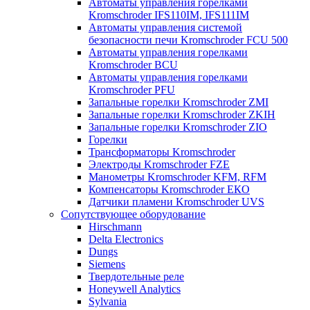
Автоматы управления горелками
Kromschroder IFS110IM, IFS111IM
Автоматы управления системой
безопасности печи Kromschroder FCU 500
Автоматы управления горелками
Kromschroder BCU
Автоматы управления горелками
Kromschroder PFU
Запальные горелки Kromschroder ZМI
Запальные горелки Kromschroder ZKIH
Запальные горелки Kromschroder ZIO
Горелки
Трансформаторы Kromschroder
Электроды Kromschroder FZE
Манометры Kromschroder KFM, RFM
Компенсаторы Kromschroder ЕКО
Датчики пламени Kromschroder UVS
Сопутствующее оборудование
Hirschmann
Delta Electronics
Dungs
Siemens
Твердотельные реле
Honeywell Analytics
Sylvania