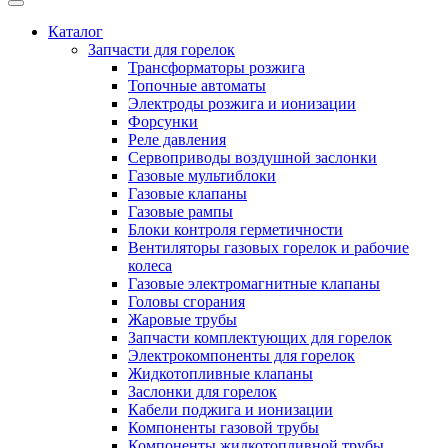
Каталог
Запчасти для горелок
Трансформаторы розжига
Топочные автоматы
Электроды розжига и ионизации
Форсунки
Реле давления
Сервоприводы воздушной заслонки
Газовые мультиблоки
Газовые клапаны
Газовые рампы
Блоки контроля герметичности
Вентиляторы газовых горелок и рабочие
колеса
Газовые электромагнитные клапаны
Головы сгорания
Жаровые трубы
Запчасти комплектующих для горелок
Электрокомпоненты для горелок
Жидкотопливные клапаны
Заслонки для горелок
Кабели поджига и ионизации
Компоненты газовой трубы
Компоненты жидкотопливной трубы