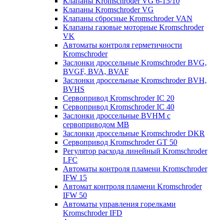
Клапаны Kromschroder VG 6-15/10
Клапаны Kromschroder VG
Клапаны сбросные Kromschroder VAN
Клапаны газовые моторные Kromschroder
VK
Автоматы контроля герметичности
Kromschroder
Заслонки дроссельные Kromschroder BVG,
BVGF, BVA, BVAF
Заслонки дроссельные Kromschroder BVH,
BVHS
Сервопривод Kromschroder IC 20
Сервопривод Kromschroder IC 40
Заслонки дроссельные BVHM с
сервоприводом МВ
Заслонки дроссельные Kromschroder DKR
Cервопривод Kromschroder GT 50
Регулятор расхода линейный Kromschroder
LFC
Автоматы контроля пламени Kromschroder
IFW 15
Автомат контроля пламени Kromschroder
IFW 50
Автоматы управления горелками
Kromschroder IFD