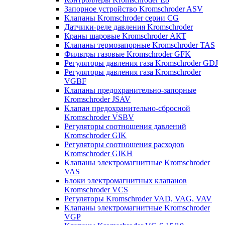
Запорное устройство Kromschroder ASV
Клапаны Kromschroder серии CG
Датчики-реле давления Kromschroder
Краны шаровые Kromschroder АКТ
Клапаны термозапорные Kromschroder TAS
Фильтры газовые Kromschroder GFK
Регуляторы давления газа Kromschroder GDJ
Регуляторы давления газа Kromschroder
VGBF
Клапаны предохранительно-запорные
Kromschroder JSAV
Клапан предохранительно-сбросной
Kromschroder VSBV
Регуляторы соотношения давлений
Kromschroder GIK
Регуляторы соотношения расходов
Kromschroder GIKH
Клапаны электромагнитные Kromschroder
VAS
Блоки электромагнитных клапанов
Kromschroder VCS
Регуляторы Kromschroder VAD, VAG, VAV
Клапаны электромагнитные Kromschroder
VGP