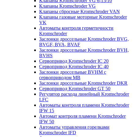
Клапаны Kromschroder VG 6-15/10
Клапаны Kromschroder VG
Клапаны сбросные Kromschroder VAN
Клапаны газовые моторные Kromschroder
VK
Автоматы контроля герметичности
Kromschroder
Заслонки дроссельные Kromschroder BVG,
BVGF, BVA, BVAF
Заслонки дроссельные Kromschroder BVH,
BVHS
Сервопривод Kromschroder IC 20
Сервопривод Kromschroder IC 40
Заслонки дроссельные BVHM с
сервоприводом МВ
Заслонки дроссельные Kromschroder DKR
Cервопривод Kromschroder GT 50
Регулятор расхода линейный Kromschroder
LFC
Автоматы контроля пламени Kromschroder
IFW 15
Автомат контроля пламени Kromschroder
IFW 50
Автоматы управления горелками
Kromschroder IFD