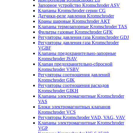
Запорное устройство Kromschroder ASV
Клапаны Kromschroder серии CG
Датчики-реле давления Kromschroder
Краны шаровые Kromschroder АКТ
Клапаны термозапорные Kromschroder TAS
Фильтры газовые Kromschroder GFK
Регуляторы давления газа Kromschroder GDJ
Регуляторы давления газа Kromschroder
VGBF
Клапаны предохранительно-запорные
Kromschroder JSAV
Клапан предохранительно-сбросной
Kromschroder VSBV
Регуляторы соотношения давлений
Kromschroder GIK
Регуляторы соотношения расходов
Kromschroder GIKH
Клапаны электромагнитные Kromschroder
VAS
Блоки электромагнитных клапанов
Kromschroder VCS
Регуляторы Kromschroder VAD, VAG, VAV
Клапаны электромагнитные Kromschroder
VGP