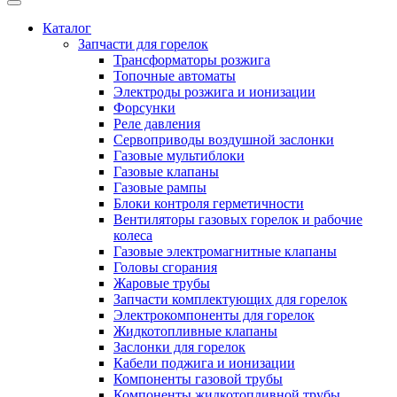
Каталог
Запчасти для горелок
Трансформаторы розжига
Топочные автоматы
Электроды розжига и ионизации
Форсунки
Реле давления
Сервоприводы воздушной заслонки
Газовые мультиблоки
Газовые клапаны
Газовые рампы
Блоки контроля герметичности
Вентиляторы газовых горелок и рабочие
колеса
Газовые электромагнитные клапаны
Головы сгорания
Жаровые трубы
Запчасти комплектующих для горелок
Электрокомпоненты для горелок
Жидкотопливные клапаны
Заслонки для горелок
Кабели поджига и ионизации
Компоненты газовой трубы
Компоненты жидкотопливной трубы