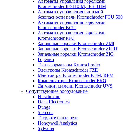
Автоматы управления горелками
Kromschroder IFS110IM, IFS111IM
Автоматы управления системой
безопасности печи Kromschroder FCU 500
Автоматы управления горелками
Kromschroder BCU
Автоматы управления горелками
Kromschroder PFU
Запальные горелки Kromschroder ZМI
Запальные горелки Kromschroder ZKIH
Запальные горелки Kromschroder ZIO
Горелки
Трансформаторы Kromschroder
Электроды Kromschroder FZE
Манометры Kromschroder KFM, RFM
Компенсаторы Kromschroder ЕКО
Датчики пламени Kromschroder UVS
Сопутствующее оборудование
Hirschmann
Delta Electronics
Dungs
Siemens
Твердотельные реле
Honeywell Analytics
Sylvania