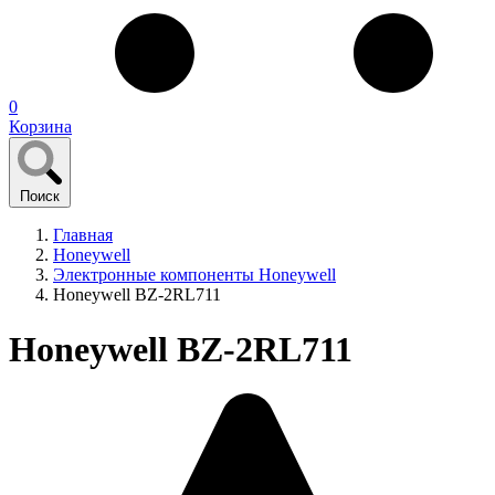
0
Корзина
Поиск
Главная
Honeywell
Электронные компоненты Honeywell
Honeywell BZ-2RL711
Honeywell BZ-2RL711