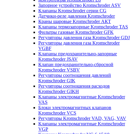
Запорное устройство Kromschroder ASV
Клапаны Kromschroder серии CG
Датчики-реле давления Kromschroder
Краны шаровые Kromschroder АКТ
Клапаны термозапорные Kromschroder TAS
Фильтры газовые Kromschroder GFK
Регуляторы давления газа Kromschroder GDJ
Регуляторы давления газа Kromschroder
VGBF
Клапаны предохранительно-запорные
Kromschroder JSAV
Клапан предохранительно-сбросной
Kromschroder VSBV
Регуляторы соотношения давлений
Kromschroder GIK
Регуляторы соотношения расходов
Kromschroder GIKH
Клапаны электромагнитные Kromschroder
VAS
Блоки электромагнитных клапанов
Kromschroder VCS
Регуляторы Kromschroder VAD, VAG, VAV
Клапаны электромагнитные Kromschroder
VGP