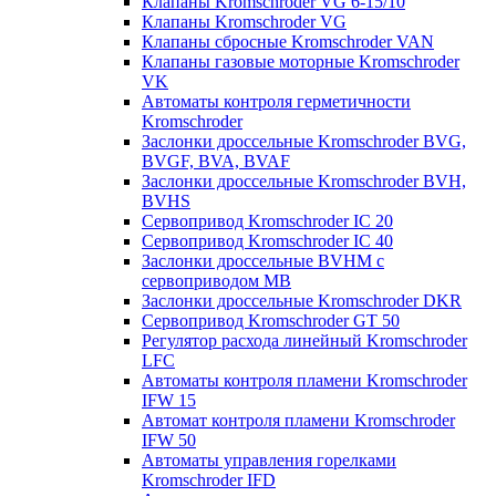
Клапаны Kromschroder VG 6-15/10
Клапаны Kromschroder VG
Клапаны сбросные Kromschroder VAN
Клапаны газовые моторные Kromschroder
VK
Автоматы контроля герметичности
Kromschroder
Заслонки дроссельные Kromschroder BVG,
BVGF, BVA, BVAF
Заслонки дроссельные Kromschroder BVH,
BVHS
Сервопривод Kromschroder IC 20
Сервопривод Kromschroder IC 40
Заслонки дроссельные BVHM с
сервоприводом МВ
Заслонки дроссельные Kromschroder DKR
Cервопривод Kromschroder GT 50
Регулятор расхода линейный Kromschroder
LFC
Автоматы контроля пламени Kromschroder
IFW 15
Автомат контроля пламени Kromschroder
IFW 50
Автоматы управления горелками
Kromschroder IFD