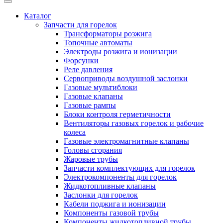
Каталог
Запчасти для горелок
Трансформаторы розжига
Топочные автоматы
Электроды розжига и ионизации
Форсунки
Реле давления
Сервоприводы воздушной заслонки
Газовые мультиблоки
Газовые клапаны
Газовые рампы
Блоки контроля герметичности
Вентиляторы газовых горелок и рабочие
колеса
Газовые электромагнитные клапаны
Головы сгорания
Жаровые трубы
Запчасти комплектующих для горелок
Электрокомпоненты для горелок
Жидкотопливные клапаны
Заслонки для горелок
Кабели поджига и ионизации
Компоненты газовой трубы
Компоненты жидкотопливной трубы