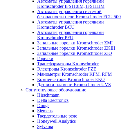
Автоматы управления горелками
Kromschroder IFS110IM, IFS111IM
Автоматы управления системой
безопасности печи Kromschroder FCU 500
Автоматы управления горелками
Kromschroder BCU
Автоматы управления горелками
Kromschroder PFU
Запальные горелки Kromschroder ZМI
Запальные горелки Kromschroder ZKIH
Запальные горелки Kromschroder ZIO
Горелки
Трансформаторы Kromschroder
Электроды Kromschroder FZE
Манометры Kromschroder KFM, RFM
Компенсаторы Kromschroder ЕКО
Датчики пламени Kromschroder UVS
Сопутствующее оборудование
Hirschmann
Delta Electronics
Dungs
Siemens
Твердотельные реле
Honeywell Analytics
Sylvania