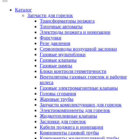
Каталог
Запчасти для горелок
Трансформаторы розжига
Топочные автоматы
Электроды розжига и ионизации
Форсунки
Реле давления
Сервоприводы воздушной заслонки
Газовые мультиблоки
Газовые клапаны
Газовые рампы
Блоки контроля герметичности
Вентиляторы газовых горелок и рабочие
колеса
Газовые электромагнитные клапаны
Головы сгорания
Жаровые трубы
Запчасти комплектующих для горелок
Электрокомпоненты для горелок
Жидкотопливные клапаны
Заслонки для горелок
Кабели поджига и ионизации
Компоненты газовой трубы
Компоненты жидкотопливной трубы