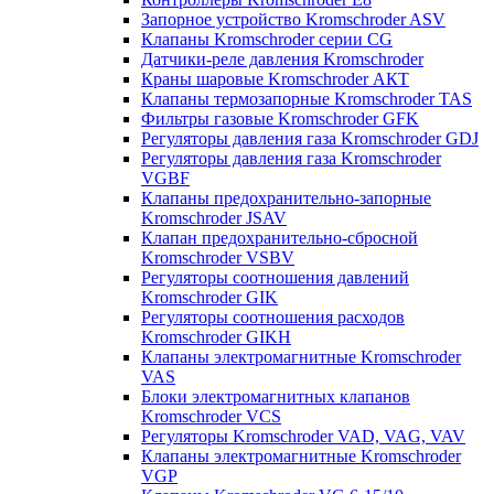
Запорное устройство Kromschroder ASV
Клапаны Kromschroder серии CG
Датчики-реле давления Kromschroder
Краны шаровые Kromschroder АКТ
Клапаны термозапорные Kromschroder TAS
Фильтры газовые Kromschroder GFK
Регуляторы давления газа Kromschroder GDJ
Регуляторы давления газа Kromschroder
VGBF
Клапаны предохранительно-запорные
Kromschroder JSAV
Клапан предохранительно-сбросной
Kromschroder VSBV
Регуляторы соотношения давлений
Kromschroder GIK
Регуляторы соотношения расходов
Kromschroder GIKH
Клапаны электромагнитные Kromschroder
VAS
Блоки электромагнитных клапанов
Kromschroder VCS
Регуляторы Kromschroder VAD, VAG, VAV
Клапаны электромагнитные Kromschroder
VGP