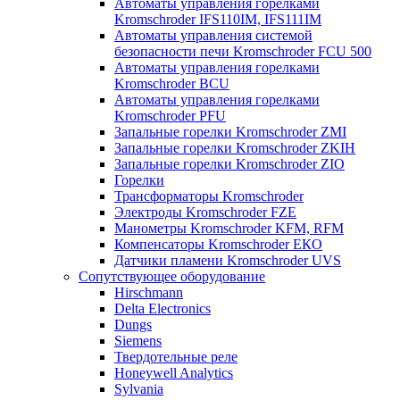
Автоматы управления горелками
Kromschroder IFS110IM, IFS111IM
Автоматы управления системой
безопасности печи Kromschroder FCU 500
Автоматы управления горелками
Kromschroder BCU
Автоматы управления горелками
Kromschroder PFU
Запальные горелки Kromschroder ZМI
Запальные горелки Kromschroder ZKIH
Запальные горелки Kromschroder ZIO
Горелки
Трансформаторы Kromschroder
Электроды Kromschroder FZE
Манометры Kromschroder KFM, RFM
Компенсаторы Kromschroder ЕКО
Датчики пламени Kromschroder UVS
Сопутствующее оборудование
Hirschmann
Delta Electronics
Dungs
Siemens
Твердотельные реле
Honeywell Analytics
Sylvania