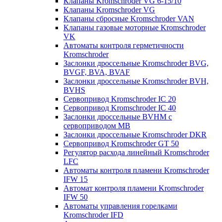
Клапаны Kromschroder VG 6-15/10
Клапаны Kromschroder VG
Клапаны сбросные Kromschroder VAN
Клапаны газовые моторные Kromschroder
VK
Автоматы контроля герметичности
Kromschroder
Заслонки дроссельные Kromschroder BVG,
BVGF, BVA, BVAF
Заслонки дроссельные Kromschroder BVH,
BVHS
Сервопривод Kromschroder IC 20
Сервопривод Kromschroder IC 40
Заслонки дроссельные BVHM с
сервоприводом МВ
Заслонки дроссельные Kromschroder DKR
Cервопривод Kromschroder GT 50
Регулятор расхода линейный Kromschroder
LFC
Автоматы контроля пламени Kromschroder
IFW 15
Автомат контроля пламени Kromschroder
IFW 50
Автоматы управления горелками
Kromschroder IFD