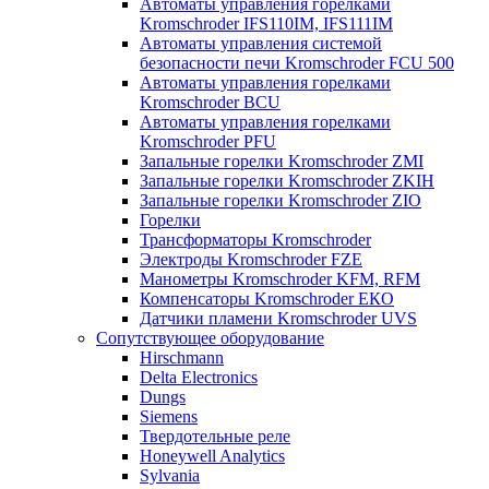
Автоматы управления горелками
Kromschroder IFS110IM, IFS111IM
Автоматы управления системой
безопасности печи Kromschroder FCU 500
Автоматы управления горелками
Kromschroder BCU
Автоматы управления горелками
Kromschroder PFU
Запальные горелки Kromschroder ZМI
Запальные горелки Kromschroder ZKIH
Запальные горелки Kromschroder ZIO
Горелки
Трансформаторы Kromschroder
Электроды Kromschroder FZE
Манометры Kromschroder KFM, RFM
Компенсаторы Kromschroder ЕКО
Датчики пламени Kromschroder UVS
Сопутствующее оборудование
Hirschmann
Delta Electronics
Dungs
Siemens
Твердотельные реле
Honeywell Analytics
Sylvania