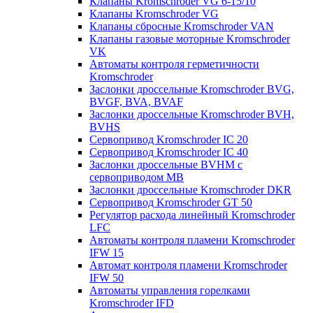
Клапаны Kromschroder VG 6-15/10
Клапаны Kromschroder VG
Клапаны сбросные Kromschroder VAN
Клапаны газовые моторные Kromschroder
VK
Автоматы контроля герметичности
Kromschroder
Заслонки дроссельные Kromschroder BVG,
BVGF, BVA, BVAF
Заслонки дроссельные Kromschroder BVH,
BVHS
Сервопривод Kromschroder IC 20
Сервопривод Kromschroder IC 40
Заслонки дроссельные BVHM с
сервоприводом МВ
Заслонки дроссельные Kromschroder DKR
Cервопривод Kromschroder GT 50
Регулятор расхода линейный Kromschroder
LFC
Автоматы контроля пламени Kromschroder
IFW 15
Автомат контроля пламени Kromschroder
IFW 50
Автоматы управления горелками
Kromschroder IFD