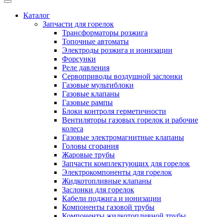
Каталог
Запчасти для горелок
Трансформаторы розжига
Топочные автоматы
Электроды розжига и ионизации
Форсунки
Реле давления
Сервоприводы воздушной заслонки
Газовые мультиблоки
Газовые клапаны
Газовые рампы
Блоки контроля герметичности
Вентиляторы газовых горелок и рабочие
колеса
Газовые электромагнитные клапаны
Головы сгорания
Жаровые трубы
Запчасти комплектующих для горелок
Электрокомпоненты для горелок
Жидкотопливные клапаны
Заслонки для горелок
Кабели поджига и ионизации
Компоненты газовой трубы
Компоненты жидкотопливной трубы