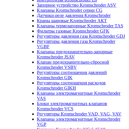
Запорное устройство Kromschroder ASV
Клапаны Kromschroder серии CG
Датчики-реле давления Kromschroder
Краны шаровые Kromschroder АКТ
Клапаны термозапорные Kromschroder TAS
Фильтры газовые Kromschroder GFK
Регуляторы давления газа Kromschroder GDJ
Регуляторы давления газа Kromschroder
VGBF
Клапаны предохранительно-запорные
Kromschroder JSAV
Клапан предохранительно-сбросной
Kromschroder VSBV
Регуляторы соотношения давлений
Kromschroder GIK
Регуляторы соотношения расходов
Kromschroder GIKH
Клапаны электромагнитные Kromschroder
VAS
Блоки электромагнитных клапанов
Kromschroder VCS
Регуляторы Kromschroder VAD, VAG, VAV
Клапаны электромагнитные Kromschroder
VGP