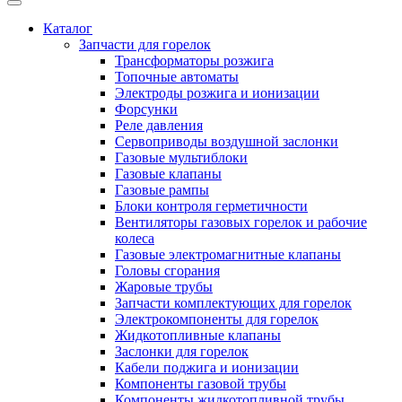
Каталог
Запчасти для горелок
Трансформаторы розжига
Топочные автоматы
Электроды розжига и ионизации
Форсунки
Реле давления
Сервоприводы воздушной заслонки
Газовые мультиблоки
Газовые клапаны
Газовые рампы
Блоки контроля герметичности
Вентиляторы газовых горелок и рабочие
колеса
Газовые электромагнитные клапаны
Головы сгорания
Жаровые трубы
Запчасти комплектующих для горелок
Электрокомпоненты для горелок
Жидкотопливные клапаны
Заслонки для горелок
Кабели поджига и ионизации
Компоненты газовой трубы
Компоненты жидкотопливной трубы