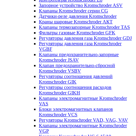
Запорное устройство Kromschroder ASV
Клапаны Kromschroder серии CG
Датчики-реле давления Kromschroder
Краны шаровые Kromschroder АКТ
Клапаны термозапорные Kromschroder TAS
Фильтры газовые Kromschroder GFK
Регуляторы давления газа Kromschroder GDJ
Регуляторы давления газа Kromschroder
VGBF
Клапаны предохранительно-запорные
Kromschroder JSAV
Клапан предохранительно-сбросной
Kromschroder VSBV
Регуляторы соотношения давлений
Kromschroder GIK
Регуляторы соотношения расходов
Kromschroder GIKH
Клапаны электромагнитные Kromschroder
VAS
Блоки электромагнитных клапанов
Kromschroder VCS
Регуляторы Kromschroder VAD, VAG, VAV
Клапаны электромагнитные Kromschroder
VGP