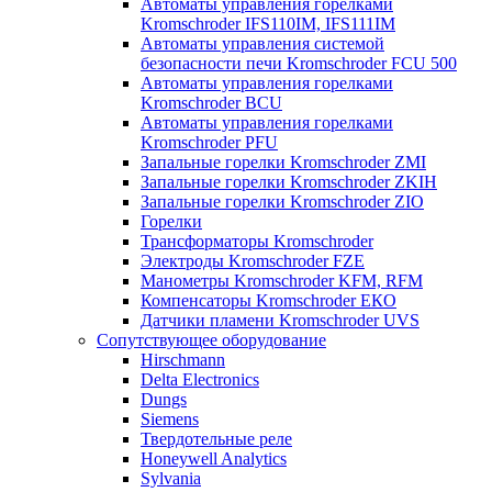
Автоматы управления горелками
Kromschroder IFS110IM, IFS111IM
Автоматы управления системой
безопасности печи Kromschroder FCU 500
Автоматы управления горелками
Kromschroder BCU
Автоматы управления горелками
Kromschroder PFU
Запальные горелки Kromschroder ZМI
Запальные горелки Kromschroder ZKIH
Запальные горелки Kromschroder ZIO
Горелки
Трансформаторы Kromschroder
Электроды Kromschroder FZE
Манометры Kromschroder KFM, RFM
Компенсаторы Kromschroder ЕКО
Датчики пламени Kromschroder UVS
Сопутствующее оборудование
Hirschmann
Delta Electronics
Dungs
Siemens
Твердотельные реле
Honeywell Analytics
Sylvania