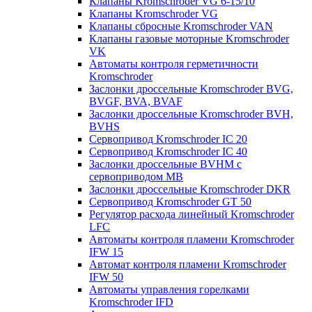
Клапаны Kromschroder VG 6-15/10
Клапаны Kromschroder VG
Клапаны сбросные Kromschroder VAN
Клапаны газовые моторные Kromschroder
VK
Автоматы контроля герметичности
Kromschroder
Заслонки дроссельные Kromschroder BVG,
BVGF, BVA, BVAF
Заслонки дроссельные Kromschroder BVH,
BVHS
Сервопривод Kromschroder IC 20
Сервопривод Kromschroder IC 40
Заслонки дроссельные BVHM с
сервоприводом МВ
Заслонки дроссельные Kromschroder DKR
Cервопривод Kromschroder GT 50
Регулятор расхода линейный Kromschroder
LFC
Автоматы контроля пламени Kromschroder
IFW 15
Автомат контроля пламени Kromschroder
IFW 50
Автоматы управления горелками
Kromschroder IFD