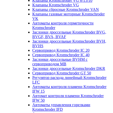
Клапаны Kromschroder VG 6-15/10
Клапаны Kromschroder VG
Клапаны сбросные Kromschroder VAN
Клапаны газовые моторные Kromschroder
VK
Автоматы контроля герметичности
Kromschroder
Заслонки дроссельные Kromschroder BVG,
BVGF, BVA, BVAF
Заслонки дроссельные Kromschroder BVH,
BVHS
Сервопривод Kromschroder IC 20
Сервопривод Kromschroder IC 40
Заслонки дроссельные BVHM с
сервоприводом МВ
Заслонки дроссельные Kromschroder DKR
Cервопривод Kromschroder GT 50
Регулятор расхода линейный Kromschroder
LFC
Автоматы контроля пламени Kromschroder
IFW 15
Автомат контроля пламени Kromschroder
IFW 50
Автоматы управления горелками
Kromschroder IFD