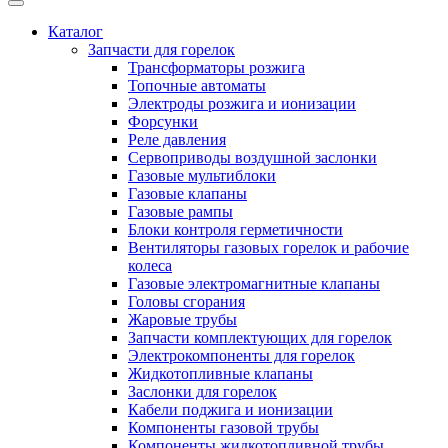
Каталог
Запчасти для горелок
Трансформаторы розжига
Топочные автоматы
Электроды розжига и ионизации
Форсунки
Реле давления
Сервоприводы воздушной заслонки
Газовые мультиблоки
Газовые клапаны
Газовые рампы
Блоки контроля герметичности
Вентиляторы газовых горелок и рабочие
колеса
Газовые электромагнитные клапаны
Головы сгорания
Жаровые трубы
Запчасти комплектующих для горелок
Электрокомпоненты для горелок
Жидкотопливные клапаны
Заслонки для горелок
Кабели поджига и ионизации
Компоненты газовой трубы
Компоненты жидкотопливной трубы