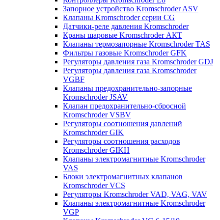
Запорное устройство Kromschroder ASV
Клапаны Kromschroder серии CG
Датчики-реле давления Kromschroder
Краны шаровые Kromschroder АКТ
Клапаны термозапорные Kromschroder TAS
Фильтры газовые Kromschroder GFK
Регуляторы давления газа Kromschroder GDJ
Регуляторы давления газа Kromschroder
VGBF
Клапаны предохранительно-запорные
Kromschroder JSAV
Клапан предохранительно-сбросной
Kromschroder VSBV
Регуляторы соотношения давлений
Kromschroder GIK
Регуляторы соотношения расходов
Kromschroder GIKH
Клапаны электромагнитные Kromschroder
VAS
Блоки электромагнитных клапанов
Kromschroder VCS
Регуляторы Kromschroder VAD, VAG, VAV
Клапаны электромагнитные Kromschroder
VGP