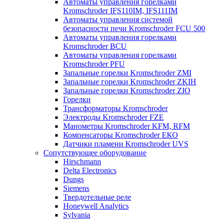
Автоматы управления горелками
Kromschroder IFS110IM, IFS111IM
Автоматы управления системой
безопасности печи Kromschroder FCU 500
Автоматы управления горелками
Kromschroder BCU
Автоматы управления горелками
Kromschroder PFU
Запальные горелки Kromschroder ZМI
Запальные горелки Kromschroder ZKIH
Запальные горелки Kromschroder ZIO
Горелки
Трансформаторы Kromschroder
Электроды Kromschroder FZE
Манометры Kromschroder KFM, RFM
Компенсаторы Kromschroder ЕКО
Датчики пламени Kromschroder UVS
Сопутствующее оборудование
Hirschmann
Delta Electronics
Dungs
Siemens
Твердотельные реле
Honeywell Analytics
Sylvania