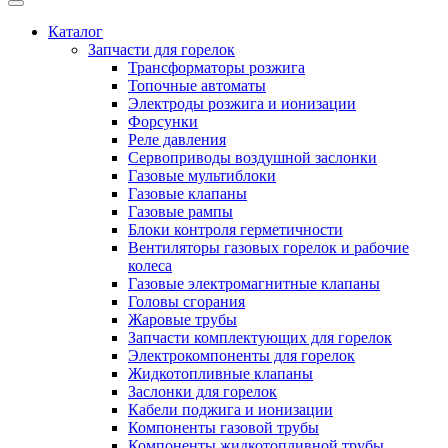
Каталог
Запчасти для горелок
Трансформаторы розжига
Топочные автоматы
Электроды розжига и ионизации
Форсунки
Реле давления
Сервоприводы воздушной заслонки
Газовые мультиблоки
Газовые клапаны
Газовые рампы
Блоки контроля герметичности
Вентиляторы газовых горелок и рабочие
колеса
Газовые электромагнитные клапаны
Головы сгорания
Жаровые трубы
Запчасти комплектующих для горелок
Электрокомпоненты для горелок
Жидкотопливные клапаны
Заслонки для горелок
Кабели поджига и ионизации
Компоненты газовой трубы
Компоненты жидкотопливной трубы