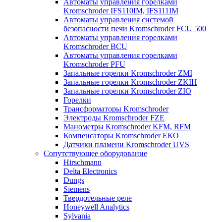
Автоматы управления горелками
Kromschroder IFS110IM, IFS111IM
Автоматы управления системой
безопасности печи Kromschroder FCU 500
Автоматы управления горелками
Kromschroder BCU
Автоматы управления горелками
Kromschroder PFU
Запальные горелки Kromschroder ZМI
Запальные горелки Kromschroder ZKIH
Запальные горелки Kromschroder ZIO
Горелки
Трансформаторы Kromschroder
Электроды Kromschroder FZE
Манометры Kromschroder KFM, RFM
Компенсаторы Kromschroder ЕКО
Датчики пламени Kromschroder UVS
Сопутствующее оборудование
Hirschmann
Delta Electronics
Dungs
Siemens
Твердотельные реле
Honeywell Analytics
Sylvania