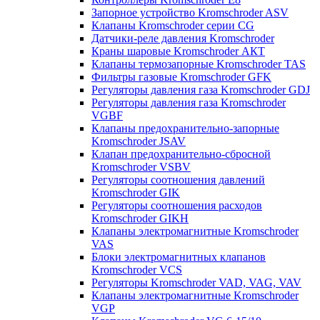
Запорное устройство Kromschroder ASV
Клапаны Kromschroder серии CG
Датчики-реле давления Kromschroder
Краны шаровые Kromschroder АКТ
Клапаны термозапорные Kromschroder TAS
Фильтры газовые Kromschroder GFK
Регуляторы давления газа Kromschroder GDJ
Регуляторы давления газа Kromschroder
VGBF
Клапаны предохранительно-запорные
Kromschroder JSAV
Клапан предохранительно-сбросной
Kromschroder VSBV
Регуляторы соотношения давлений
Kromschroder GIK
Регуляторы соотношения расходов
Kromschroder GIKH
Клапаны электромагнитные Kromschroder
VAS
Блоки электромагнитных клапанов
Kromschroder VCS
Регуляторы Kromschroder VAD, VAG, VAV
Клапаны электромагнитные Kromschroder
VGP