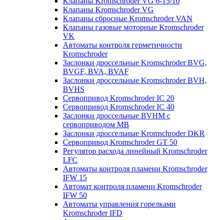
Клапаны Kromschroder VG 6-15/10
Клапаны Kromschroder VG
Клапаны сбросные Kromschroder VAN
Клапаны газовые моторные Kromschroder
VK
Автоматы контроля герметичности
Kromschroder
Заслонки дроссельные Kromschroder BVG,
BVGF, BVA, BVAF
Заслонки дроссельные Kromschroder BVH,
BVHS
Сервопривод Kromschroder IC 20
Сервопривод Kromschroder IC 40
Заслонки дроссельные BVHM с
сервоприводом МВ
Заслонки дроссельные Kromschroder DKR
Cервопривод Kromschroder GT 50
Регулятор расхода линейный Kromschroder
LFC
Автоматы контроля пламени Kromschroder
IFW 15
Автомат контроля пламени Kromschroder
IFW 50
Автоматы управления горелками
Kromschroder IFD