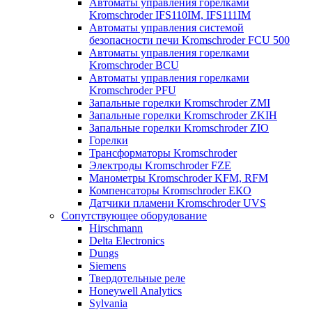
Автоматы управления горелками
Kromschroder IFS110IM, IFS111IM
Автоматы управления системой
безопасности печи Kromschroder FCU 500
Автоматы управления горелками
Kromschroder BCU
Автоматы управления горелками
Kromschroder PFU
Запальные горелки Kromschroder ZМI
Запальные горелки Kromschroder ZKIH
Запальные горелки Kromschroder ZIO
Горелки
Трансформаторы Kromschroder
Электроды Kromschroder FZE
Манометры Kromschroder KFM, RFM
Компенсаторы Kromschroder ЕКО
Датчики пламени Kromschroder UVS
Сопутствующее оборудование
Hirschmann
Delta Electronics
Dungs
Siemens
Твердотельные реле
Honeywell Analytics
Sylvania