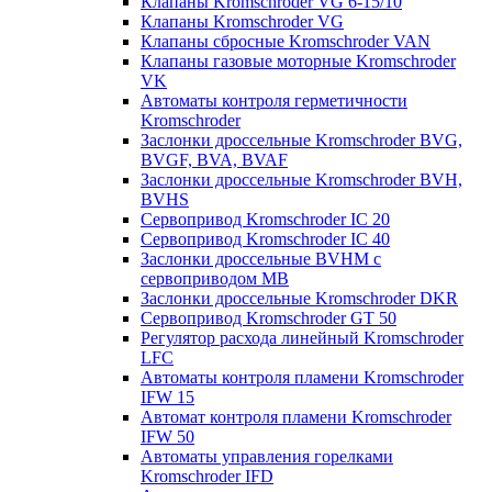
Клапаны Kromschroder VG 6-15/10
Клапаны Kromschroder VG
Клапаны сбросные Kromschroder VAN
Клапаны газовые моторные Kromschroder
VK
Автоматы контроля герметичности
Kromschroder
Заслонки дроссельные Kromschroder BVG,
BVGF, BVA, BVAF
Заслонки дроссельные Kromschroder BVH,
BVHS
Сервопривод Kromschroder IC 20
Сервопривод Kromschroder IC 40
Заслонки дроссельные BVHM с
сервоприводом МВ
Заслонки дроссельные Kromschroder DKR
Cервопривод Kromschroder GT 50
Регулятор расхода линейный Kromschroder
LFC
Автоматы контроля пламени Kromschroder
IFW 15
Автомат контроля пламени Kromschroder
IFW 50
Автоматы управления горелками
Kromschroder IFD