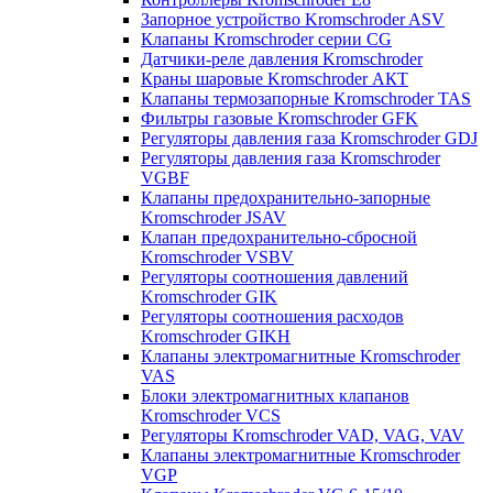
Запорное устройство Kromschroder ASV
Клапаны Kromschroder серии CG
Датчики-реле давления Kromschroder
Краны шаровые Kromschroder АКТ
Клапаны термозапорные Kromschroder TAS
Фильтры газовые Kromschroder GFK
Регуляторы давления газа Kromschroder GDJ
Регуляторы давления газа Kromschroder
VGBF
Клапаны предохранительно-запорные
Kromschroder JSAV
Клапан предохранительно-сбросной
Kromschroder VSBV
Регуляторы соотношения давлений
Kromschroder GIK
Регуляторы соотношения расходов
Kromschroder GIKH
Клапаны электромагнитные Kromschroder
VAS
Блоки электромагнитных клапанов
Kromschroder VCS
Регуляторы Kromschroder VAD, VAG, VAV
Клапаны электромагнитные Kromschroder
VGP