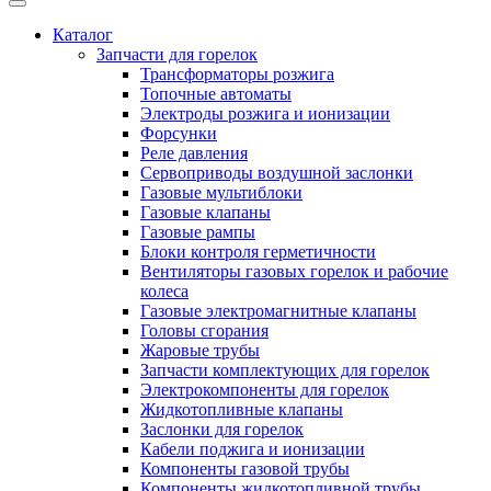
Каталог
Запчасти для горелок
Трансформаторы розжига
Топочные автоматы
Электроды розжига и ионизации
Форсунки
Реле давления
Сервоприводы воздушной заслонки
Газовые мультиблоки
Газовые клапаны
Газовые рампы
Блоки контроля герметичности
Вентиляторы газовых горелок и рабочие
колеса
Газовые электромагнитные клапаны
Головы сгорания
Жаровые трубы
Запчасти комплектующих для горелок
Электрокомпоненты для горелок
Жидкотопливные клапаны
Заслонки для горелок
Кабели поджига и ионизации
Компоненты газовой трубы
Компоненты жидкотопливной трубы