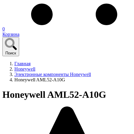
0
Корзина
Поиск
Главная
Honeywell
Электронные компоненты Honeywell
Honeywell AML52-A10G
Honeywell AML52-A10G