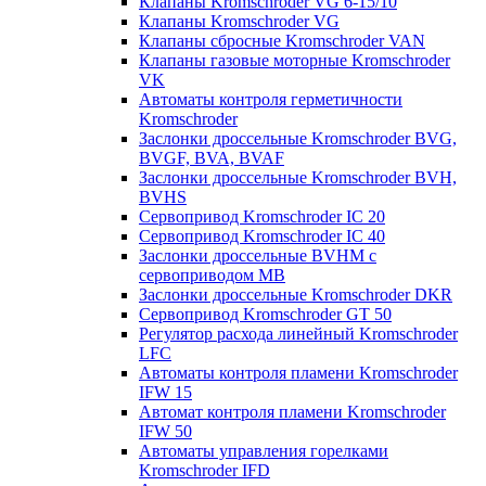
Клапаны Kromschroder VG 6-15/10
Клапаны Kromschroder VG
Клапаны сбросные Kromschroder VAN
Клапаны газовые моторные Kromschroder
VK
Автоматы контроля герметичности
Kromschroder
Заслонки дроссельные Kromschroder BVG,
BVGF, BVA, BVAF
Заслонки дроссельные Kromschroder BVH,
BVHS
Сервопривод Kromschroder IC 20
Сервопривод Kromschroder IC 40
Заслонки дроссельные BVHM с
сервоприводом МВ
Заслонки дроссельные Kromschroder DKR
Cервопривод Kromschroder GT 50
Регулятор расхода линейный Kromschroder
LFC
Автоматы контроля пламени Kromschroder
IFW 15
Автомат контроля пламени Kromschroder
IFW 50
Автоматы управления горелками
Kromschroder IFD