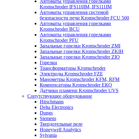
Автоматы управления горелками
Kromschroder IFS110IM, IFS111IM
Автоматы управления системой
безопасности печи Kromschroder FCU 500
Автоматы управления горелками
Kromschroder BCU
Автоматы управления горелками
Kromschroder PFU
Запальные горелки Kromschroder ZМI
Запальные горелки Kromschroder ZKIH
Запальные горелки Kromschroder ZIO
Горелки
Трансформаторы Kromschroder
Электроды Kromschroder FZE
Манометры Kromschroder KFM, RFM
Компенсаторы Kromschroder ЕКО
Датчики пламени Kromschroder UVS
Сопутствующее оборудование
Hirschmann
Delta Electronics
Dungs
Siemens
Твердотельные реле
Honeywell Analytics
Sylvania