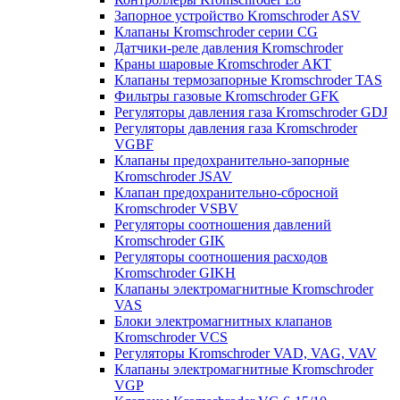
Запорное устройство Kromschroder ASV
Клапаны Kromschroder серии CG
Датчики-реле давления Kromschroder
Краны шаровые Kromschroder АКТ
Клапаны термозапорные Kromschroder TAS
Фильтры газовые Kromschroder GFK
Регуляторы давления газа Kromschroder GDJ
Регуляторы давления газа Kromschroder
VGBF
Клапаны предохранительно-запорные
Kromschroder JSAV
Клапан предохранительно-сбросной
Kromschroder VSBV
Регуляторы соотношения давлений
Kromschroder GIK
Регуляторы соотношения расходов
Kromschroder GIKH
Клапаны электромагнитные Kromschroder
VAS
Блоки электромагнитных клапанов
Kromschroder VCS
Регуляторы Kromschroder VAD, VAG, VAV
Клапаны электромагнитные Kromschroder
VGP