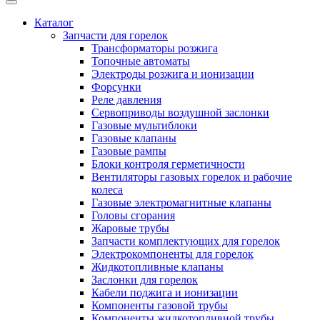
Каталог
Запчасти для горелок
Трансформаторы розжига
Топочные автоматы
Электроды розжига и ионизации
Форсунки
Реле давления
Сервоприводы воздушной заслонки
Газовые мультиблоки
Газовые клапаны
Газовые рампы
Блоки контроля герметичности
Вентиляторы газовых горелок и рабочие
колеса
Газовые электромагнитные клапаны
Головы сгорания
Жаровые трубы
Запчасти комплектующих для горелок
Электрокомпоненты для горелок
Жидкотопливные клапаны
Заслонки для горелок
Кабели поджига и ионизации
Компоненты газовой трубы
Компоненты жидкотопливной трубы