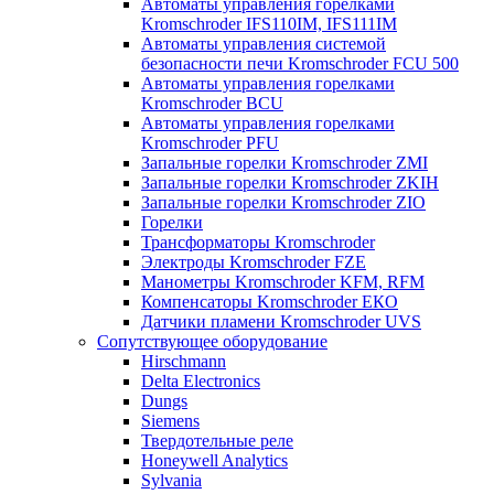
Автоматы управления горелками
Kromschroder IFS110IM, IFS111IM
Автоматы управления системой
безопасности печи Kromschroder FCU 500
Автоматы управления горелками
Kromschroder BCU
Автоматы управления горелками
Kromschroder PFU
Запальные горелки Kromschroder ZМI
Запальные горелки Kromschroder ZKIH
Запальные горелки Kromschroder ZIO
Горелки
Трансформаторы Kromschroder
Электроды Kromschroder FZE
Манометры Kromschroder KFM, RFM
Компенсаторы Kromschroder ЕКО
Датчики пламени Kromschroder UVS
Сопутствующее оборудование
Hirschmann
Delta Electronics
Dungs
Siemens
Твердотельные реле
Honeywell Analytics
Sylvania