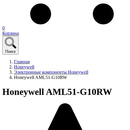
0
Корзина
Поиск
Главная
Honeywell
Электронные компоненты Honeywell
Honeywell AML51-G10RW
Honeywell AML51-G10RW