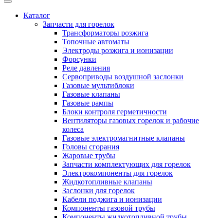
Каталог
Запчасти для горелок
Трансформаторы розжига
Топочные автоматы
Электроды розжига и ионизации
Форсунки
Реле давления
Сервоприводы воздушной заслонки
Газовые мультиблоки
Газовые клапаны
Газовые рампы
Блоки контроля герметичности
Вентиляторы газовых горелок и рабочие
колеса
Газовые электромагнитные клапаны
Головы сгорания
Жаровые трубы
Запчасти комплектующих для горелок
Электрокомпоненты для горелок
Жидкотопливные клапаны
Заслонки для горелок
Кабели поджига и ионизации
Компоненты газовой трубы
Компоненты жидкотопливной трубы