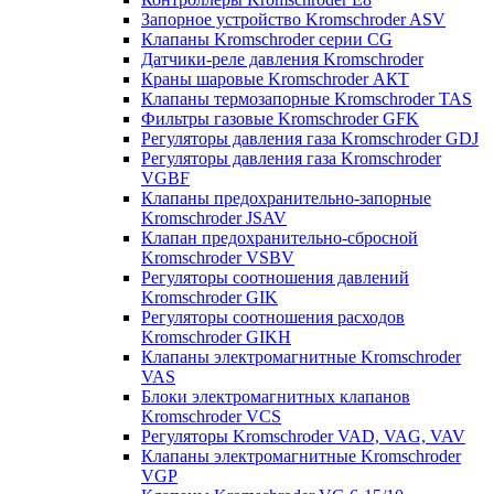
Запорное устройство Kromschroder ASV
Клапаны Kromschroder серии CG
Датчики-реле давления Kromschroder
Краны шаровые Kromschroder АКТ
Клапаны термозапорные Kromschroder TAS
Фильтры газовые Kromschroder GFK
Регуляторы давления газа Kromschroder GDJ
Регуляторы давления газа Kromschroder
VGBF
Клапаны предохранительно-запорные
Kromschroder JSAV
Клапан предохранительно-сбросной
Kromschroder VSBV
Регуляторы соотношения давлений
Kromschroder GIK
Регуляторы соотношения расходов
Kromschroder GIKH
Клапаны электромагнитные Kromschroder
VAS
Блоки электромагнитных клапанов
Kromschroder VCS
Регуляторы Kromschroder VAD, VAG, VAV
Клапаны электромагнитные Kromschroder
VGP