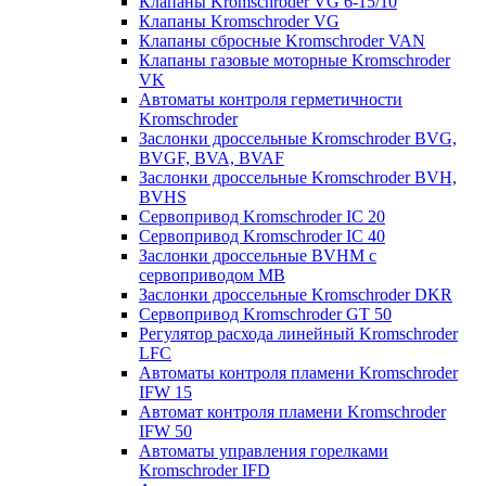
Клапаны Kromschroder VG 6-15/10
Клапаны Kromschroder VG
Клапаны сбросные Kromschroder VAN
Клапаны газовые моторные Kromschroder
VK
Автоматы контроля герметичности
Kromschroder
Заслонки дроссельные Kromschroder BVG,
BVGF, BVA, BVAF
Заслонки дроссельные Kromschroder BVH,
BVHS
Сервопривод Kromschroder IC 20
Сервопривод Kromschroder IC 40
Заслонки дроссельные BVHM с
сервоприводом МВ
Заслонки дроссельные Kromschroder DKR
Cервопривод Kromschroder GT 50
Регулятор расхода линейный Kromschroder
LFC
Автоматы контроля пламени Kromschroder
IFW 15
Автомат контроля пламени Kromschroder
IFW 50
Автоматы управления горелками
Kromschroder IFD