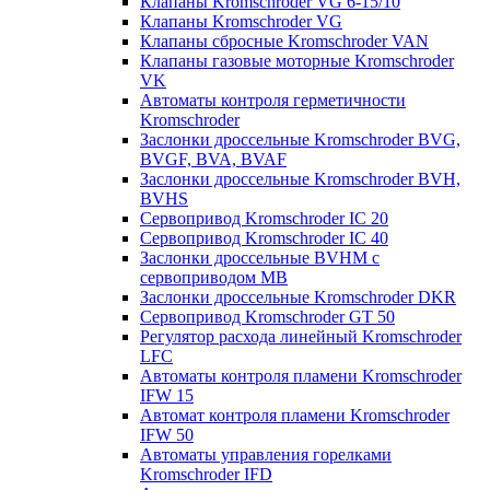
Клапаны Kromschroder VG 6-15/10
Клапаны Kromschroder VG
Клапаны сбросные Kromschroder VAN
Клапаны газовые моторные Kromschroder
VK
Автоматы контроля герметичности
Kromschroder
Заслонки дроссельные Kromschroder BVG,
BVGF, BVA, BVAF
Заслонки дроссельные Kromschroder BVH,
BVHS
Сервопривод Kromschroder IC 20
Сервопривод Kromschroder IC 40
Заслонки дроссельные BVHM с
сервоприводом МВ
Заслонки дроссельные Kromschroder DKR
Cервопривод Kromschroder GT 50
Регулятор расхода линейный Kromschroder
LFC
Автоматы контроля пламени Kromschroder
IFW 15
Автомат контроля пламени Kromschroder
IFW 50
Автоматы управления горелками
Kromschroder IFD