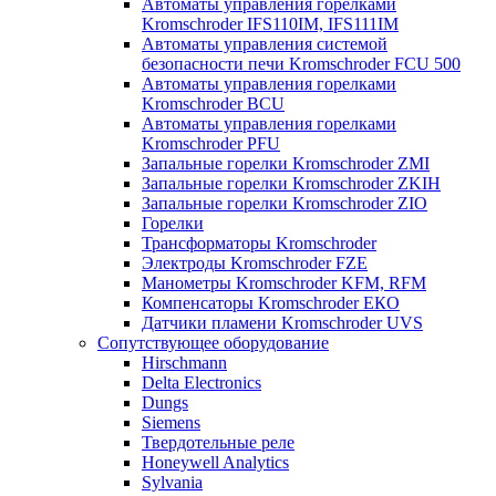
Автоматы управления горелками
Kromschroder IFS110IM, IFS111IM
Автоматы управления системой
безопасности печи Kromschroder FCU 500
Автоматы управления горелками
Kromschroder BCU
Автоматы управления горелками
Kromschroder PFU
Запальные горелки Kromschroder ZМI
Запальные горелки Kromschroder ZKIH
Запальные горелки Kromschroder ZIO
Горелки
Трансформаторы Kromschroder
Электроды Kromschroder FZE
Манометры Kromschroder KFM, RFM
Компенсаторы Kromschroder ЕКО
Датчики пламени Kromschroder UVS
Сопутствующее оборудование
Hirschmann
Delta Electronics
Dungs
Siemens
Твердотельные реле
Honeywell Analytics
Sylvania