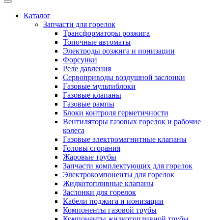
Каталог
Запчасти для горелок
Трансформаторы розжига
Топочные автоматы
Электроды розжига и ионизации
Форсунки
Реле давления
Сервоприводы воздушной заслонки
Газовые мультиблоки
Газовые клапаны
Газовые рампы
Блоки контроля герметичности
Вентиляторы газовых горелок и рабочие
колеса
Газовые электромагнитные клапаны
Головы сгорания
Жаровые трубы
Запчасти комплектующих для горелок
Электрокомпоненты для горелок
Жидкотопливные клапаны
Заслонки для горелок
Кабели поджига и ионизации
Компоненты газовой трубы
Компоненты жидкотопливной трубы