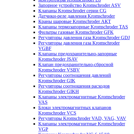
Запорное устройство Kromschroder ASV
Клапаны Kromschroder серии CG
Датчики-реле давления Kromschroder
Краны шаровые Kromschroder АКТ
Клапаны термозапорные Kromschroder TAS
Фильтры газовые Kromschroder GFK
Регуляторы давления газа Kromschroder GDJ
Регуляторы давления газа Kromschroder
VGBF
Клапаны предохранительно-запорные
Kromschroder JSAV
Клапан предохранительно-сбросной
Kromschroder VSBV
Регуляторы соотношения давлений
Kromschroder GIK
Регуляторы соотношения расходов
Kromschroder GIKH
Клапаны электромагнитные Kromschroder
VAS
Блоки электромагнитных клапанов
Kromschroder VCS
Регуляторы Kromschroder VAD, VAG, VAV
Клапаны электромагнитные Kromschroder
VGP