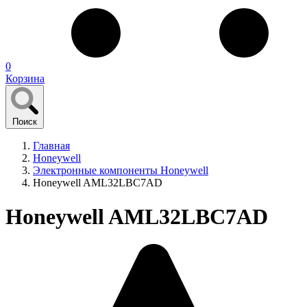
0
Корзина
Поиск
Главная
Honeywell
Электронные компоненты Honeywell
Honeywell AML32LBC7AD
Honeywell AML32LBC7AD