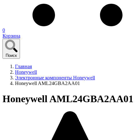
0
Корзина
Поиск
Главная
Honeywell
Электронные компоненты Honeywell
Honeywell AML24GBA2AA01
Honeywell AML24GBA2AA01