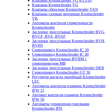
Клапаны Kromschroder VG 6-15/10
Клапаны Kromschroder VG
Клапаны сбросные Kromschroder VAN
Клапаны газовые моторные Kromschroder
VK
Автоматы контроля герметичности
Kromschroder
Заслонки дроссельные Kromschroder BVG,
BVGF, BVA, BVAF
Заслонки дроссельные Kromschroder BVH,
BVHS
Сервопривод Kromschroder IC 20
Сервопривод Kromschroder IC 40
Заслонки дроссельные BVHM с
сервоприводом МВ
Заслонки дроссельные Kromschroder DKR
Cервопривод Kromschroder GT 50
Регулятор расхода линейный Kromschroder
LFC
Автоматы контроля пламени Kromschroder
IFW 15
Автомат контроля пламени Kromschroder
IFW 50
Автоматы управления горелками
Kromschroder IFD