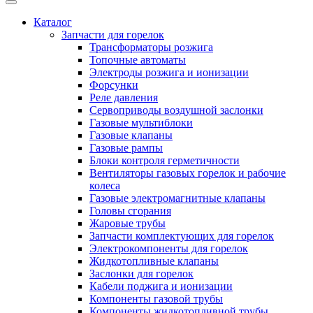
Каталог
Запчасти для горелок
Трансформаторы розжига
Топочные автоматы
Электроды розжига и ионизации
Форсунки
Реле давления
Сервоприводы воздушной заслонки
Газовые мультиблоки
Газовые клапаны
Газовые рампы
Блоки контроля герметичности
Вентиляторы газовых горелок и рабочие
колеса
Газовые электромагнитные клапаны
Головы сгорания
Жаровые трубы
Запчасти комплектующих для горелок
Электрокомпоненты для горелок
Жидкотопливные клапаны
Заслонки для горелок
Кабели поджига и ионизации
Компоненты газовой трубы
Компоненты жидкотопливной трубы