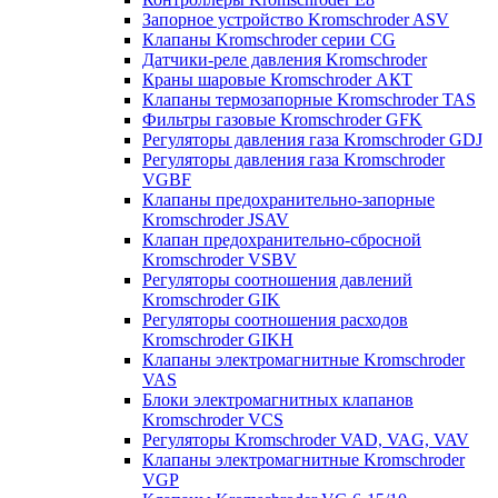
Запорное устройство Kromschroder ASV
Клапаны Kromschroder серии CG
Датчики-реле давления Kromschroder
Краны шаровые Kromschroder АКТ
Клапаны термозапорные Kromschroder TAS
Фильтры газовые Kromschroder GFK
Регуляторы давления газа Kromschroder GDJ
Регуляторы давления газа Kromschroder
VGBF
Клапаны предохранительно-запорные
Kromschroder JSAV
Клапан предохранительно-сбросной
Kromschroder VSBV
Регуляторы соотношения давлений
Kromschroder GIK
Регуляторы соотношения расходов
Kromschroder GIKH
Клапаны электромагнитные Kromschroder
VAS
Блоки электромагнитных клапанов
Kromschroder VCS
Регуляторы Kromschroder VAD, VAG, VAV
Клапаны электромагнитные Kromschroder
VGP