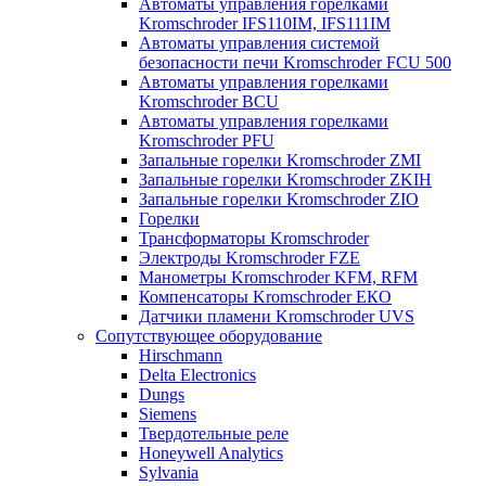
Автоматы управления горелками
Kromschroder IFS110IM, IFS111IM
Автоматы управления системой
безопасности печи Kromschroder FCU 500
Автоматы управления горелками
Kromschroder BCU
Автоматы управления горелками
Kromschroder PFU
Запальные горелки Kromschroder ZМI
Запальные горелки Kromschroder ZKIH
Запальные горелки Kromschroder ZIO
Горелки
Трансформаторы Kromschroder
Электроды Kromschroder FZE
Манометры Kromschroder KFM, RFM
Компенсаторы Kromschroder ЕКО
Датчики пламени Kromschroder UVS
Сопутствующее оборудование
Hirschmann
Delta Electronics
Dungs
Siemens
Твердотельные реле
Honeywell Analytics
Sylvania