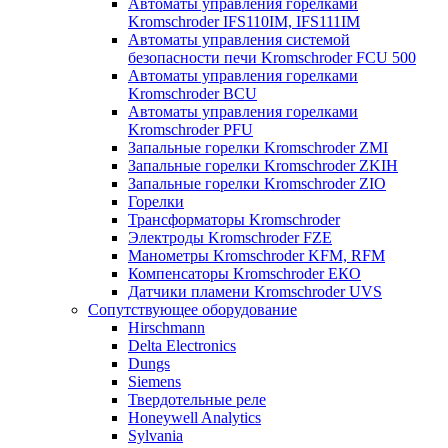
Автоматы управления горелками
Kromschroder IFS110IM, IFS111IM
Автоматы управления системой
безопасности печи Kromschroder FCU 500
Автоматы управления горелками
Kromschroder BCU
Автоматы управления горелками
Kromschroder PFU
Запальные горелки Kromschroder ZМI
Запальные горелки Kromschroder ZKIH
Запальные горелки Kromschroder ZIO
Горелки
Трансформаторы Kromschroder
Электроды Kromschroder FZE
Манометры Kromschroder KFM, RFM
Компенсаторы Kromschroder ЕКО
Датчики пламени Kromschroder UVS
Сопутствующее оборудование
Hirschmann
Delta Electronics
Dungs
Siemens
Твердотельные реле
Honeywell Analytics
Sylvania