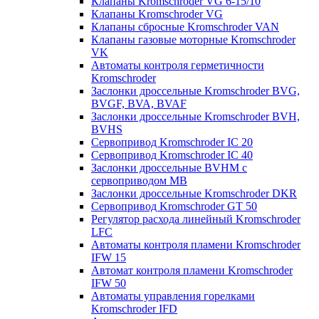
Клапаны Kromschroder VG 6-15/10
Клапаны Kromschroder VG
Клапаны сбросные Kromschroder VAN
Клапаны газовые моторные Kromschroder
VK
Автоматы контроля герметичности
Kromschroder
Заслонки дроссельные Kromschroder BVG,
BVGF, BVA, BVAF
Заслонки дроссельные Kromschroder BVH,
BVHS
Сервопривод Kromschroder IC 20
Сервопривод Kromschroder IC 40
Заслонки дроссельные BVHM с
сервоприводом МВ
Заслонки дроссельные Kromschroder DKR
Cервопривод Kromschroder GT 50
Регулятор расхода линейный Kromschroder
LFC
Автоматы контроля пламени Kromschroder
IFW 15
Автомат контроля пламени Kromschroder
IFW 50
Автоматы управления горелками
Kromschroder IFD