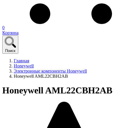
0
Корзина
Поиск
Главная
Honeywell
Электронные компоненты Honeywell
Honeywell AML22CBH2AB
Honeywell AML22CBH2AB