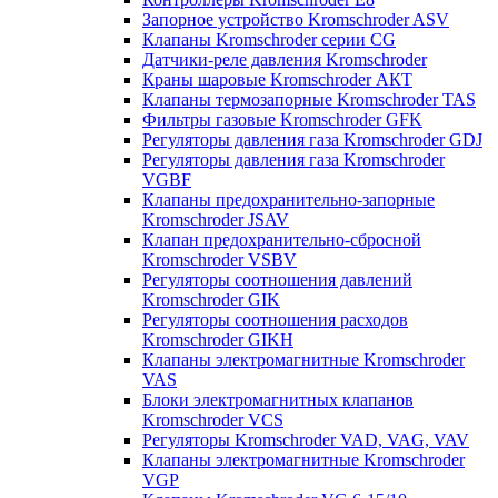
Запорное устройство Kromschroder ASV
Клапаны Kromschroder серии CG
Датчики-реле давления Kromschroder
Краны шаровые Kromschroder АКТ
Клапаны термозапорные Kromschroder TAS
Фильтры газовые Kromschroder GFK
Регуляторы давления газа Kromschroder GDJ
Регуляторы давления газа Kromschroder
VGBF
Клапаны предохранительно-запорные
Kromschroder JSAV
Клапан предохранительно-сбросной
Kromschroder VSBV
Регуляторы соотношения давлений
Kromschroder GIK
Регуляторы соотношения расходов
Kromschroder GIKH
Клапаны электромагнитные Kromschroder
VAS
Блоки электромагнитных клапанов
Kromschroder VCS
Регуляторы Kromschroder VAD, VAG, VAV
Клапаны электромагнитные Kromschroder
VGP