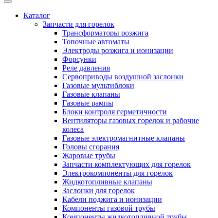
Каталог
Запчасти для горелок
Трансформаторы розжига
Топочные автоматы
Электроды розжига и ионизации
Форсунки
Реле давления
Сервоприводы воздушной заслонки
Газовые мультиблоки
Газовые клапаны
Газовые рампы
Блоки контроля герметичности
Вентиляторы газовых горелок и рабочие
колеса
Газовые электромагнитные клапаны
Головы сгорания
Жаровые трубы
Запчасти комплектующих для горелок
Электрокомпоненты для горелок
Жидкотопливные клапаны
Заслонки для горелок
Кабели поджига и ионизации
Компоненты газовой трубы
Компоненты жидкотопливной трубы