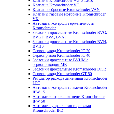
Клапаны Kromschroder VG 6-15/10
Клапаны Kromschroder VG
Клапаны сбросные Kromschroder VAN
Клапаны газовые моторные Kromschroder
VK
Автоматы контроля герметичности
Kromschroder
Заслонки дроссельные Kromschroder BVG,
BVGF, BVA, BVAF
Заслонки дроссельные Kromschroder BVH,
BVHS
Сервопривод Kromschroder IC 20
Сервопривод Kromschroder IC 40
Заслонки дроссельные BVHM с
сервоприводом МВ
Заслонки дроссельные Kromschroder DKR
Cервопривод Kromschroder GT 50
Регулятор расхода линейный Kromschroder
LFC
Автоматы контроля пламени Kromschroder
IFW 15
Автомат контроля пламени Kromschroder
IFW 50
Автоматы управления горелками
Kromschroder IFD