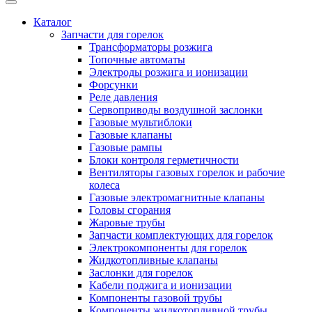
Каталог
Запчасти для горелок
Трансформаторы розжига
Топочные автоматы
Электроды розжига и ионизации
Форсунки
Реле давления
Сервоприводы воздушной заслонки
Газовые мультиблоки
Газовые клапаны
Газовые рампы
Блоки контроля герметичности
Вентиляторы газовых горелок и рабочие
колеса
Газовые электромагнитные клапаны
Головы сгорания
Жаровые трубы
Запчасти комплектующих для горелок
Электрокомпоненты для горелок
Жидкотопливные клапаны
Заслонки для горелок
Кабели поджига и ионизации
Компоненты газовой трубы
Компоненты жидкотопливной трубы