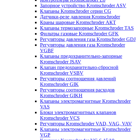
Запорное устройство Kromschroder ASV
Клапаны Kromschroder серии CG
Датчики-реле давления Kromschroder
Краны шаровые Kromschroder АКТ
Клапаны термозапорные Kromschroder TAS
Фильтры газовые Kromschroder GFK
Регуляторы давления газа Kromschroder GDJ
Регуляторы давления газа Kromschroder
VGBF
Клапаны предохранительно-запорные
Kromschroder JSAV
Клапан предохранительно-сбросной
Kromschroder VSBV
Регуляторы соотношения давлений
Kromschroder GIK
Регуляторы соотношения расходов
Kromschroder GIKH
Клапаны электромагнитные Kromschroder
VAS
Блоки электромагнитных клапанов
Kromschroder VCS
Регуляторы Kromschroder VAD, VAG, VAV
Клапаны электромагнитные Kromschroder
VGP