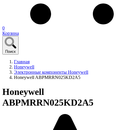
0
Корзина
Поиск
Главная
Honeywell
Электронные компоненты Honeywell
Honeywell ABPMRRN025KD2A5
Honeywell
ABPMRRN025KD2A5