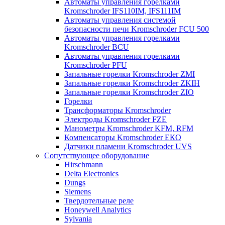
Автоматы управления горелками
Kromschroder IFS110IM, IFS111IM
Автоматы управления системой
безопасности печи Kromschroder FCU 500
Автоматы управления горелками
Kromschroder BCU
Автоматы управления горелками
Kromschroder PFU
Запальные горелки Kromschroder ZМI
Запальные горелки Kromschroder ZKIH
Запальные горелки Kromschroder ZIO
Горелки
Трансформаторы Kromschroder
Электроды Kromschroder FZE
Манометры Kromschroder KFM, RFM
Компенсаторы Kromschroder ЕКО
Датчики пламени Kromschroder UVS
Сопутствующее оборудование
Hirschmann
Delta Electronics
Dungs
Siemens
Твердотельные реле
Honeywell Analytics
Sylvania