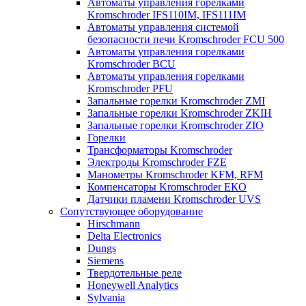
Автоматы управления горелками
Kromschroder IFS110IM, IFS111IM
Автоматы управления системой
безопасности печи Kromschroder FCU 500
Автоматы управления горелками
Kromschroder BCU
Автоматы управления горелками
Kromschroder PFU
Запальные горелки Kromschroder ZМI
Запальные горелки Kromschroder ZKIH
Запальные горелки Kromschroder ZIO
Горелки
Трансформаторы Kromschroder
Электроды Kromschroder FZE
Манометры Kromschroder KFM, RFM
Компенсаторы Kromschroder ЕКО
Датчики пламени Kromschroder UVS
Сопутствующее оборудование
Hirschmann
Delta Electronics
Dungs
Siemens
Твердотельные реле
Honeywell Analytics
Sylvania