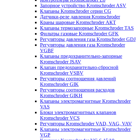
Запорное устройство Kromschroder ASV
Клапаны Kromschroder серии CG
Датчики-реле давления Kromschroder
Краны шаровые Kromschroder АКТ
Клапаны термозапорные Kromschroder TAS
Фильтры газовые Kromschroder GFK
Регуляторы давления газа Kromschroder GDJ
Регуляторы давления газа Kromschroder
VGBF
Клапаны предохранительно-запорные
Kromschroder JSAV
Клапан предохранительно-сбросной
Kromschroder VSBV
Регуляторы соотношения давлений
Kromschroder GIK
Регуляторы соотношения расходов
Kromschroder GIKH
Клапаны электромагнитные Kromschroder
VAS
Блоки электромагнитных клапанов
Kromschroder VCS
Регуляторы Kromschroder VAD, VAG, VAV
Клапаны электромагнитные Kromschroder
VGP