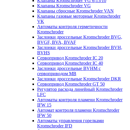
Клапаны Kromschroder VG 6-15/10
Клапаны Kromschroder VG
Клапаны сбросные Kromschroder VAN
Клапаны газовые моторные Kromschroder
VK
Автоматы контроля герметичности
Kromschroder
Заслонки дроссельные Kromschroder BVG,
BVGF, BVA, BVAF
Заслонки дроссельные Kromschroder BVH,
BVHS
Сервопривод Kromschroder IC 20
Сервопривод Kromschroder IC 40
Заслонки дроссельные BVHM с
сервоприводом МВ
Заслонки дроссельные Kromschroder DKR
Cервопривод Kromschroder GT 50
Регулятор расхода линейный Kromschroder
LFC
Автоматы контроля пламени Kromschroder
IFW 15
Автомат контроля пламени Kromschroder
IFW 50
Автоматы управления горелками
Kromschroder IFD