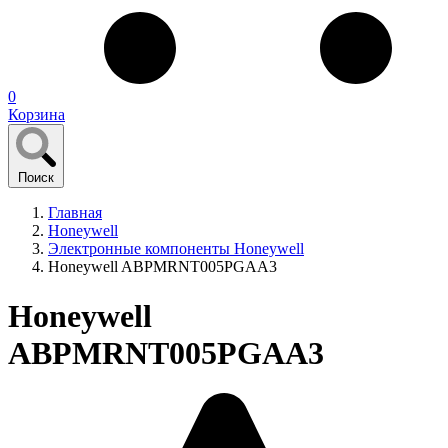
0
Корзина
Поиск
Главная
Honeywell
Электронные компоненты Honeywell
Honeywell ABPMRNT005PGAA3
Honeywell
ABPMRNT005PGAA3