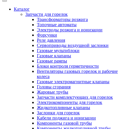
Каталог
Запчасти для горелок
Трансформаторы розжига
Топочные автоматы
Электроды розжига и ионизации
Форсунки
Реле давления
Сервоприводы воздушной заслонки
Газовые мультиблоки
Газовые клапаны
Газовые рампы
Блоки контроля герметичности
Вентиляторы газовых горелок и рабочие
колеса
Газовые электромагнитные клапаны
Головы сгорания
Жаровые трубы
Запчасти комплектующих для горелок
Электрокомпоненты для горелок
Жидкотопливные клапаны
Заслонки для горелок
Кабели поджига и ионизации
Компоненты газовой трубы
Компоненты жидкотопливной трубы