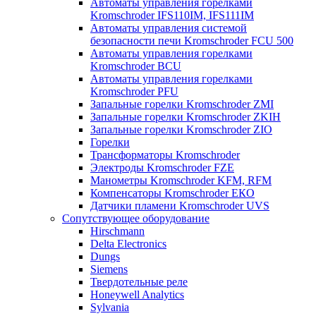
Автоматы управления горелками
Kromschroder IFS110IM, IFS111IM
Автоматы управления системой
безопасности печи Kromschroder FCU 500
Автоматы управления горелками
Kromschroder BCU
Автоматы управления горелками
Kromschroder PFU
Запальные горелки Kromschroder ZМI
Запальные горелки Kromschroder ZKIH
Запальные горелки Kromschroder ZIO
Горелки
Трансформаторы Kromschroder
Электроды Kromschroder FZE
Манометры Kromschroder KFM, RFM
Компенсаторы Kromschroder ЕКО
Датчики пламени Kromschroder UVS
Сопутствующее оборудование
Hirschmann
Delta Electronics
Dungs
Siemens
Твердотельные реле
Honeywell Analytics
Sylvania