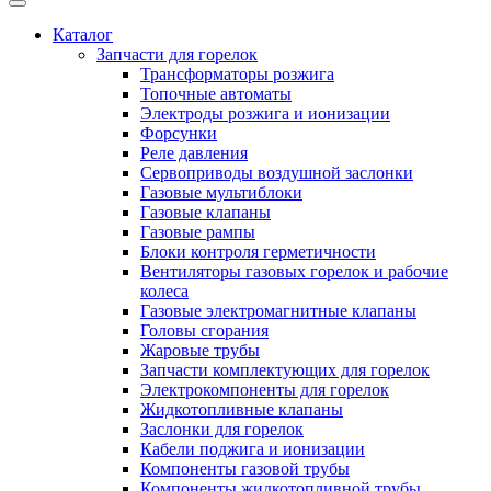
Каталог
Запчасти для горелок
Трансформаторы розжига
Топочные автоматы
Электроды розжига и ионизации
Форсунки
Реле давления
Сервоприводы воздушной заслонки
Газовые мультиблоки
Газовые клапаны
Газовые рампы
Блоки контроля герметичности
Вентиляторы газовых горелок и рабочие
колеса
Газовые электромагнитные клапаны
Головы сгорания
Жаровые трубы
Запчасти комплектующих для горелок
Электрокомпоненты для горелок
Жидкотопливные клапаны
Заслонки для горелок
Кабели поджига и ионизации
Компоненты газовой трубы
Компоненты жидкотопливной трубы