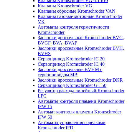
Клапаны Kromschroder VG 6-15/10
Клапаны Kromschroder VG
Клапаны сбросные Kromschroder VAN
Клапаны газовые моторные Kromschroder
VK
Автоматы контроля герметичности
Kromschroder
Заслонки дроссельные Kromschroder BVG,
BVGF, BVA, BVAF
Заслонки дроссельные Kromschroder BVH,
BVHS
Сервопривод Kromschroder IC 20
Сервопривод Kromschroder IC 40
Заслонки дроссельные BVHM с
сервоприводом МВ
Заслонки дроссельные Kromschroder DKR
Cервопривод Kromschroder GT 50
Регулятор расхода линейный Kromschroder
LFC
Автоматы контроля пламени Kromschroder
IFW 15
Автомат контроля пламени Kromschroder
IFW 50
Автоматы управления горелками
Kromschroder IFD