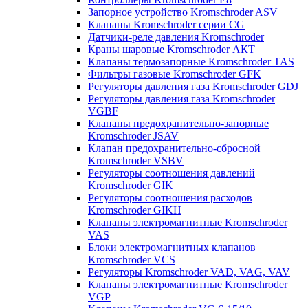
Запорное устройство Kromschroder ASV
Клапаны Kromschroder серии CG
Датчики-реле давления Kromschroder
Краны шаровые Kromschroder АКТ
Клапаны термозапорные Kromschroder TAS
Фильтры газовые Kromschroder GFK
Регуляторы давления газа Kromschroder GDJ
Регуляторы давления газа Kromschroder
VGBF
Клапаны предохранительно-запорные
Kromschroder JSAV
Клапан предохранительно-сбросной
Kromschroder VSBV
Регуляторы соотношения давлений
Kromschroder GIK
Регуляторы соотношения расходов
Kromschroder GIKH
Клапаны электромагнитные Kromschroder
VAS
Блоки электромагнитных клапанов
Kromschroder VCS
Регуляторы Kromschroder VAD, VAG, VAV
Клапаны электромагнитные Kromschroder
VGP