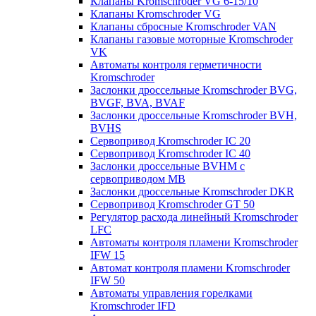
Клапаны Kromschroder VG 6-15/10
Клапаны Kromschroder VG
Клапаны сбросные Kromschroder VAN
Клапаны газовые моторные Kromschroder
VK
Автоматы контроля герметичности
Kromschroder
Заслонки дроссельные Kromschroder BVG,
BVGF, BVA, BVAF
Заслонки дроссельные Kromschroder BVH,
BVHS
Сервопривод Kromschroder IC 20
Сервопривод Kromschroder IC 40
Заслонки дроссельные BVHM с
сервоприводом МВ
Заслонки дроссельные Kromschroder DKR
Cервопривод Kromschroder GT 50
Регулятор расхода линейный Kromschroder
LFC
Автоматы контроля пламени Kromschroder
IFW 15
Автомат контроля пламени Kromschroder
IFW 50
Автоматы управления горелками
Kromschroder IFD