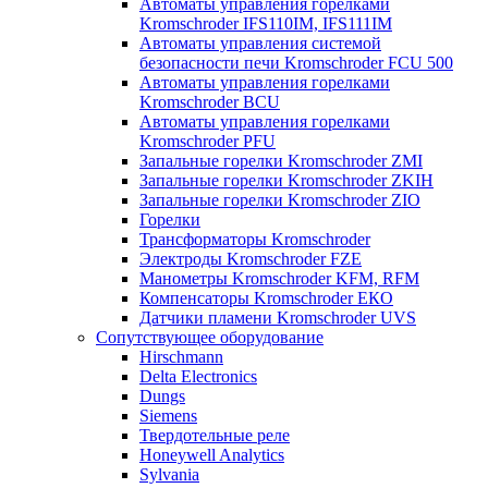
Автоматы управления горелками
Kromschroder IFS110IM, IFS111IM
Автоматы управления системой
безопасности печи Kromschroder FCU 500
Автоматы управления горелками
Kromschroder BCU
Автоматы управления горелками
Kromschroder PFU
Запальные горелки Kromschroder ZМI
Запальные горелки Kromschroder ZKIH
Запальные горелки Kromschroder ZIO
Горелки
Трансформаторы Kromschroder
Электроды Kromschroder FZE
Манометры Kromschroder KFM, RFM
Компенсаторы Kromschroder ЕКО
Датчики пламени Kromschroder UVS
Сопутствующее оборудование
Hirschmann
Delta Electronics
Dungs
Siemens
Твердотельные реле
Honeywell Analytics
Sylvania