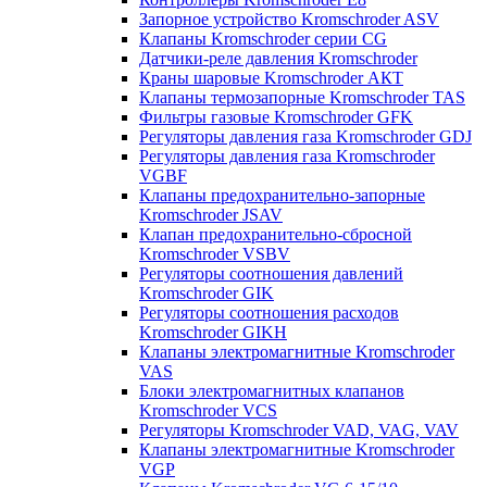
Запорное устройство Kromschroder ASV
Клапаны Kromschroder серии CG
Датчики-реле давления Kromschroder
Краны шаровые Kromschroder АКТ
Клапаны термозапорные Kromschroder TAS
Фильтры газовые Kromschroder GFK
Регуляторы давления газа Kromschroder GDJ
Регуляторы давления газа Kromschroder
VGBF
Клапаны предохранительно-запорные
Kromschroder JSAV
Клапан предохранительно-сбросной
Kromschroder VSBV
Регуляторы соотношения давлений
Kromschroder GIK
Регуляторы соотношения расходов
Kromschroder GIKH
Клапаны электромагнитные Kromschroder
VAS
Блоки электромагнитных клапанов
Kromschroder VCS
Регуляторы Kromschroder VAD, VAG, VAV
Клапаны электромагнитные Kromschroder
VGP