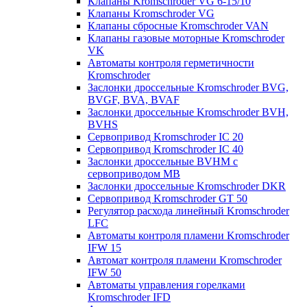
Клапаны Kromschroder VG 6-15/10
Клапаны Kromschroder VG
Клапаны сбросные Kromschroder VAN
Клапаны газовые моторные Kromschroder
VK
Автоматы контроля герметичности
Kromschroder
Заслонки дроссельные Kromschroder BVG,
BVGF, BVA, BVAF
Заслонки дроссельные Kromschroder BVH,
BVHS
Сервопривод Kromschroder IC 20
Сервопривод Kromschroder IC 40
Заслонки дроссельные BVHM с
сервоприводом МВ
Заслонки дроссельные Kromschroder DKR
Cервопривод Kromschroder GT 50
Регулятор расхода линейный Kromschroder
LFC
Автоматы контроля пламени Kromschroder
IFW 15
Автомат контроля пламени Kromschroder
IFW 50
Автоматы управления горелками
Kromschroder IFD