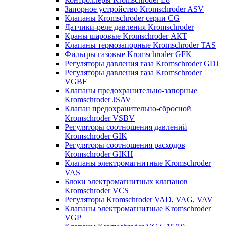
Запорное устройство Kromschroder ASV
Клапаны Kromschroder серии CG
Датчики-реле давления Kromschroder
Краны шаровые Kromschroder АКТ
Клапаны термозапорные Kromschroder TAS
Фильтры газовые Kromschroder GFK
Регуляторы давления газа Kromschroder GDJ
Регуляторы давления газа Kromschroder
VGBF
Клапаны предохранительно-запорные
Kromschroder JSAV
Клапан предохранительно-сбросной
Kromschroder VSBV
Регуляторы соотношения давлений
Kromschroder GIK
Регуляторы соотношения расходов
Kromschroder GIKH
Клапаны электромагнитные Kromschroder
VAS
Блоки электромагнитных клапанов
Kromschroder VCS
Регуляторы Kromschroder VAD, VAG, VAV
Клапаны электромагнитные Kromschroder
VGP