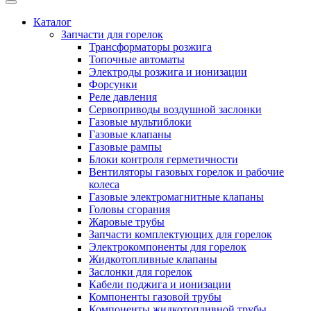
Каталог
Запчасти для горелок
Трансформаторы розжига
Топочные автоматы
Электроды розжига и ионизации
Форсунки
Реле давления
Сервоприводы воздушной заслонки
Газовые мультиблоки
Газовые клапаны
Газовые рампы
Блоки контроля герметичности
Вентиляторы газовых горелок и рабочие
колеса
Газовые электромагнитные клапаны
Головы сгорания
Жаровые трубы
Запчасти комплектующих для горелок
Электрокомпоненты для горелок
Жидкотопливные клапаны
Заслонки для горелок
Кабели поджига и ионизации
Компоненты газовой трубы
Компоненты жидкотопливной трубы