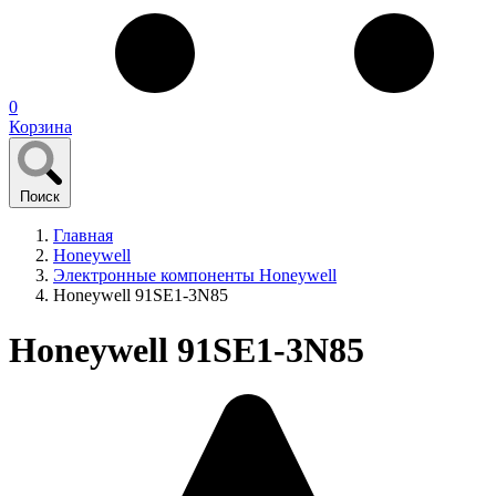
0
Корзина
Поиск
Главная
Honeywell
Электронные компоненты Honeywell
Honeywell 91SE1-3N85
Honeywell 91SE1-3N85