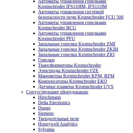
Автоматы управления горелками
Kromschroder IFS110IM, IFS111IM
Автоматы управления системой
безопасности печи Kromschroder FCU 500
Автоматы управления горелками
Kromschroder BCU
Автоматы управления горелками
Kromschroder PFU
Запальные горелки Kromschroder ZМI
Запальные горелки Kromschroder ZKIH
Запальные горелки Kromschroder ZIO
Горелки
Трансформаторы Kromschroder
Электроды Kromschroder FZE
Манометры Kromschroder KFM, RFM
Компенсаторы Kromschroder ЕКО
Датчики пламени Kromschroder UVS
Сопутствующее оборудование
Hirschmann
Delta Electronics
Dungs
Siemens
Твердотельные реле
Honeywell Analytics
Sylvania