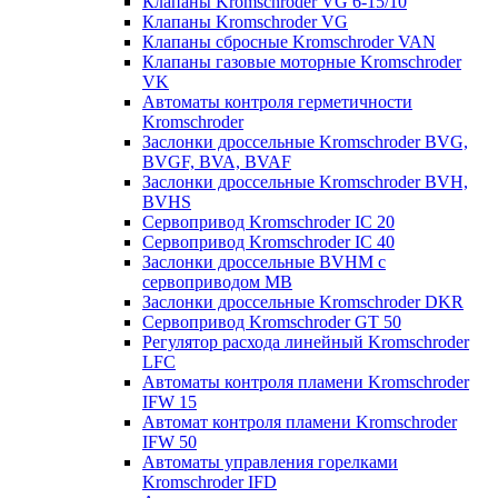
Клапаны Kromschroder VG 6-15/10
Клапаны Kromschroder VG
Клапаны сбросные Kromschroder VAN
Клапаны газовые моторные Kromschroder
VK
Автоматы контроля герметичности
Kromschroder
Заслонки дроссельные Kromschroder BVG,
BVGF, BVA, BVAF
Заслонки дроссельные Kromschroder BVH,
BVHS
Сервопривод Kromschroder IC 20
Сервопривод Kromschroder IC 40
Заслонки дроссельные BVHM с
сервоприводом МВ
Заслонки дроссельные Kromschroder DKR
Cервопривод Kromschroder GT 50
Регулятор расхода линейный Kromschroder
LFC
Автоматы контроля пламени Kromschroder
IFW 15
Автомат контроля пламени Kromschroder
IFW 50
Автоматы управления горелками
Kromschroder IFD