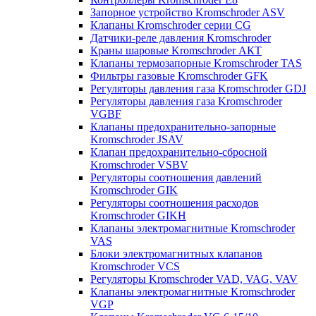
Запорное устройство Kromschroder ASV
Клапаны Kromschroder серии CG
Датчики-реле давления Kromschroder
Краны шаровые Kromschroder АКТ
Клапаны термозапорные Kromschroder TAS
Фильтры газовые Kromschroder GFK
Регуляторы давления газа Kromschroder GDJ
Регуляторы давления газа Kromschroder
VGBF
Клапаны предохранительно-запорные
Kromschroder JSAV
Клапан предохранительно-сбросной
Kromschroder VSBV
Регуляторы соотношения давлений
Kromschroder GIK
Регуляторы соотношения расходов
Kromschroder GIKH
Клапаны электромагнитные Kromschroder
VAS
Блоки электромагнитных клапанов
Kromschroder VCS
Регуляторы Kromschroder VAD, VAG, VAV
Клапаны электромагнитные Kromschroder
VGP