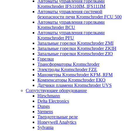
Автоматы управления горелками
Kromschroder IFS110IM, IFS111IM
Автоматы управления системой
безопасности печи Kromschroder FCU 500
Автоматы управления горелками
Kromschroder BCU
Автоматы управления горелками
Kromschroder PFU
Запальные горелки Kromschroder ZМI
Запальные горелки Kromschroder ZKIH
Запальные горелки Kromschroder ZIO
Горелки
Трансформаторы Kromschroder
Электроды Kromschroder FZE
Манометры Kromschroder KFM, RFM
Компенсаторы Kromschroder ЕКО
Датчики пламени Kromschroder UVS
Сопутствующее оборудование
Hirschmann
Delta Electronics
Dungs
Siemens
Твердотельные реле
Honeywell Analytics
Sylvania