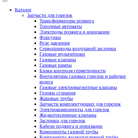
Каталог
Запчасти для горелок
Трансформаторы розжига
Топочные автоматы
Электроды розжига и ионизации
Форсунки
Реле давления
Сервоприводы воздушной заслонки
Газовые мультиблоки
Газовые клапаны
Газовые рампы
Блоки контроля герметичности
Вентиляторы газовых горелок и рабочие
колеса
Газовые электромагнитные клапаны
Головы сгорания
Жаровые трубы
Запчасти комплектующих для горелок
Электрокомпоненты для горелок
Жидкотопливные клапаны
Заслонки для горелок
Кабели поджига и ионизации
Компоненты газовой трубы
Компоненты жидкотопливной трубы