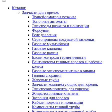
Каталог
Запчасти для горелок
Трансформаторы розжига
Топочные автоматы
Электроды розжига и ионизации
Форсунки
Реле давления
Сервоприводы воздушной заслонки
Газовые мультиблоки
Газовые клапаны
Газовые рампы
Блоки контроля герметичности
Вентиляторы газовых горелок и рабочие
колеса
Газовые электромагнитные клапаны
Головы сгорания
Жаровые трубы
Запчасти комплектующих для горелок
Электрокомпоненты для горелок
Жидкотопливные клапаны
Заслонки для горелок
Кабели поджига и ионизации
Компоненты газовой трубы
Компоненты жидкотопливной трубы