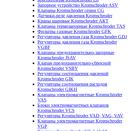
Запорное устройство Kromschroder ASV
Клапаны Kromschroder серии CG
Датчики-реле давления Kromschroder
Краны шаровые Kromschroder АКТ
Клапаны термозапорные Kromschroder TAS
Фильтры газовые Kromschroder GFK
Регуляторы давления газа Kromschroder GDJ
Регуляторы давления газа Kromschroder
VGBF
Клапаны предохранительно-запорные
Kromschroder JSAV
Клапан предохранительно-сбросной
Kromschroder VSBV
Регуляторы соотношения давлений
Kromschroder GIK
Регуляторы соотношения расходов
Kromschroder GIKH
Клапаны электромагнитные Kromschroder
VAS
Блоки электромагнитных клапанов
Kromschroder VCS
Регуляторы Kromschroder VAD, VAG, VAV
Клапаны электромагнитные Kromschroder
VGP