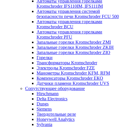
Автоматы управления горелками
Kromschroder IFS110IM, IFS111IM
Автоматы управления системой
безопасности печи Kromschroder FCU 500
Автоматы управления горелками
Kromschroder BCU
Автоматы управления горелками
Kromschroder PFU
Запальные горелки Kromschroder ZМI
Запальные горелки Kromschroder ZKIH
Запальные горелки Kromschroder ZIO
Горелки
Трансформаторы Kromschroder
Электроды Kromschroder FZE
Манометры Kromschroder KFM, RFM
Компенсаторы Kromschroder ЕКО
Датчики пламени Kromschroder UVS
Сопутствующее оборудование
Hirschmann
Delta Electronics
Dungs
Siemens
Твердотельные реле
Honeywell Analytics
Sylvania