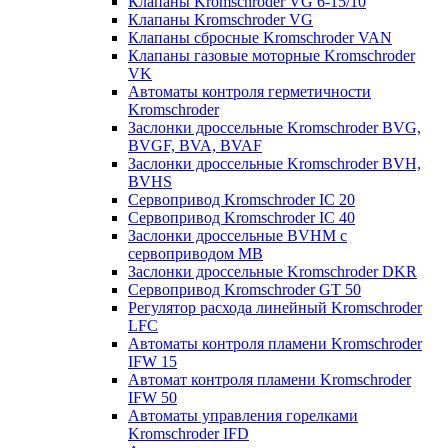
Клапаны Kromschroder VG 6-15/10
Клапаны Kromschroder VG
Клапаны сбросные Kromschroder VAN
Клапаны газовые моторные Kromschroder
VK
Автоматы контроля герметичности
Kromschroder
Заслонки дроссельные Kromschroder BVG,
BVGF, BVA, BVAF
Заслонки дроссельные Kromschroder BVH,
BVHS
Сервопривод Kromschroder IC 20
Сервопривод Kromschroder IC 40
Заслонки дроссельные BVHM с
сервоприводом МВ
Заслонки дроссельные Kromschroder DKR
Cервопривод Kromschroder GT 50
Регулятор расхода линейный Kromschroder
LFC
Автоматы контроля пламени Kromschroder
IFW 15
Автомат контроля пламени Kromschroder
IFW 50
Автоматы управления горелками
Kromschroder IFD