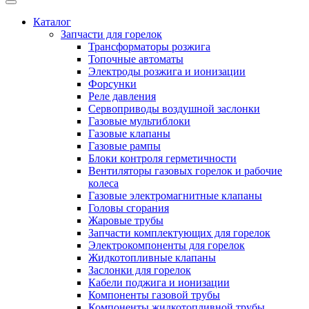
Каталог
Запчасти для горелок
Трансформаторы розжига
Топочные автоматы
Электроды розжига и ионизации
Форсунки
Реле давления
Сервоприводы воздушной заслонки
Газовые мультиблоки
Газовые клапаны
Газовые рампы
Блоки контроля герметичности
Вентиляторы газовых горелок и рабочие
колеса
Газовые электромагнитные клапаны
Головы сгорания
Жаровые трубы
Запчасти комплектующих для горелок
Электрокомпоненты для горелок
Жидкотопливные клапаны
Заслонки для горелок
Кабели поджига и ионизации
Компоненты газовой трубы
Компоненты жидкотопливной трубы