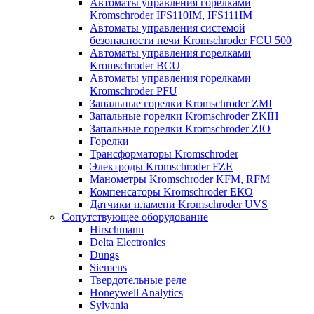
Автоматы управления горелками
Kromschroder IFS110IM, IFS111IM
Автоматы управления системой
безопасности печи Kromschroder FCU 500
Автоматы управления горелками
Kromschroder BCU
Автоматы управления горелками
Kromschroder PFU
Запальные горелки Kromschroder ZМI
Запальные горелки Kromschroder ZKIH
Запальные горелки Kromschroder ZIO
Горелки
Трансформаторы Kromschroder
Электроды Kromschroder FZE
Манометры Kromschroder KFM, RFM
Компенсаторы Kromschroder ЕКО
Датчики пламени Kromschroder UVS
Сопутствующее оборудование
Hirschmann
Delta Electronics
Dungs
Siemens
Твердотельные реле
Honeywell Analytics
Sylvania