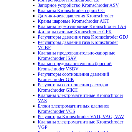
Запорное устройство Kromschroder ASV
Клапаны Kromschroder серии CG
Датчики-реле давления Kromschroder
Краны шаровые Kromschroder АКТ
Клапаны термозапорные Kromschroder TAS
Фильтры газовые Kromschroder GFK
Регуляторы давления газа Kromschroder GDJ
Регуляторы давления газа Kromschroder
VGBF
Клапаны предохранительно-запорные
Kromschroder JSAV
Клапан предохранительно-сбросной
Kromschroder VSBV
Регуляторы соотношения давлений
Kromschroder GIK
Регуляторы соотношения расходов
Kromschroder GIKH
Клапаны электромагнитные Kromschroder
VAS
Блоки электромагнитных клапанов
Kromschroder VCS
Регуляторы Kromschroder VAD, VAG, VAV
Клапаны электромагнитные Kromschroder
VGP