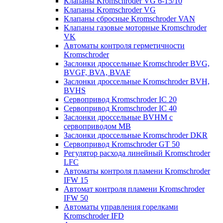
Клапаны Kromschroder VG 6-15/10
Клапаны Kromschroder VG
Клапаны сбросные Kromschroder VAN
Клапаны газовые моторные Kromschroder
VK
Автоматы контроля герметичности
Kromschroder
Заслонки дроссельные Kromschroder BVG,
BVGF, BVA, BVAF
Заслонки дроссельные Kromschroder BVH,
BVHS
Сервопривод Kromschroder IC 20
Сервопривод Kromschroder IC 40
Заслонки дроссельные BVHM с
сервоприводом МВ
Заслонки дроссельные Kromschroder DKR
Cервопривод Kromschroder GT 50
Регулятор расхода линейный Kromschroder
LFC
Автоматы контроля пламени Kromschroder
IFW 15
Автомат контроля пламени Kromschroder
IFW 50
Автоматы управления горелками
Kromschroder IFD