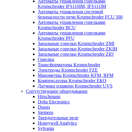
Автоматы управления горелками
Kromschroder IFS110IM, IFS111IM
Автоматы управления системой
безопасности печи Kromschroder FCU 500
Автоматы управления горелками
Kromschroder BCU
Автоматы управления горелками
Kromschroder PFU
Запальные горелки Kromschroder ZМI
Запальные горелки Kromschroder ZKIH
Запальные горелки Kromschroder ZIO
Горелки
Трансформаторы Kromschroder
Электроды Kromschroder FZE
Манометры Kromschroder KFM, RFM
Компенсаторы Kromschroder ЕКО
Датчики пламени Kromschroder UVS
Сопутствующее оборудование
Hirschmann
Delta Electronics
Dungs
Siemens
Твердотельные реле
Honeywell Analytics
Sylvania