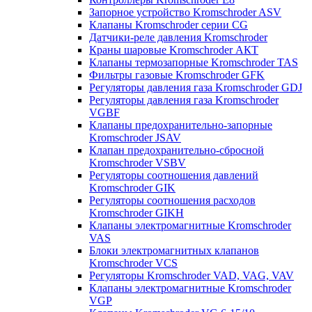
Запорное устройство Kromschroder ASV
Клапаны Kromschroder серии CG
Датчики-реле давления Kromschroder
Краны шаровые Kromschroder АКТ
Клапаны термозапорные Kromschroder TAS
Фильтры газовые Kromschroder GFK
Регуляторы давления газа Kromschroder GDJ
Регуляторы давления газа Kromschroder
VGBF
Клапаны предохранительно-запорные
Kromschroder JSAV
Клапан предохранительно-сбросной
Kromschroder VSBV
Регуляторы соотношения давлений
Kromschroder GIK
Регуляторы соотношения расходов
Kromschroder GIKH
Клапаны электромагнитные Kromschroder
VAS
Блоки электромагнитных клапанов
Kromschroder VCS
Регуляторы Kromschroder VAD, VAG, VAV
Клапаны электромагнитные Kromschroder
VGP