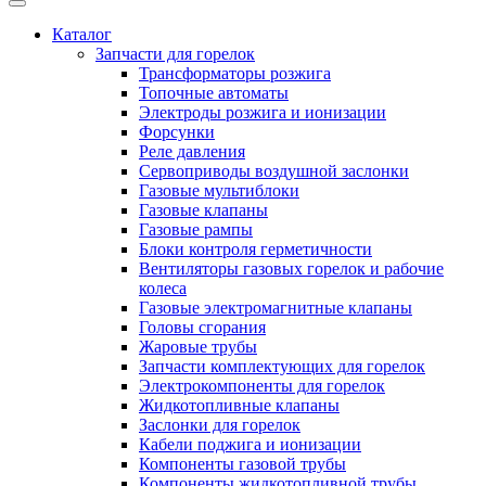
Каталог
Запчасти для горелок
Трансформаторы розжига
Топочные автоматы
Электроды розжига и ионизации
Форсунки
Реле давления
Сервоприводы воздушной заслонки
Газовые мультиблоки
Газовые клапаны
Газовые рампы
Блоки контроля герметичности
Вентиляторы газовых горелок и рабочие
колеса
Газовые электромагнитные клапаны
Головы сгорания
Жаровые трубы
Запчасти комплектующих для горелок
Электрокомпоненты для горелок
Жидкотопливные клапаны
Заслонки для горелок
Кабели поджига и ионизации
Компоненты газовой трубы
Компоненты жидкотопливной трубы