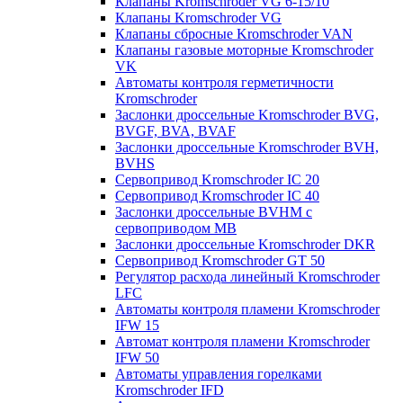
Клапаны Kromschroder VG 6-15/10
Клапаны Kromschroder VG
Клапаны сбросные Kromschroder VAN
Клапаны газовые моторные Kromschroder
VK
Автоматы контроля герметичности
Kromschroder
Заслонки дроссельные Kromschroder BVG,
BVGF, BVA, BVAF
Заслонки дроссельные Kromschroder BVH,
BVHS
Сервопривод Kromschroder IC 20
Сервопривод Kromschroder IC 40
Заслонки дроссельные BVHM с
сервоприводом МВ
Заслонки дроссельные Kromschroder DKR
Cервопривод Kromschroder GT 50
Регулятор расхода линейный Kromschroder
LFC
Автоматы контроля пламени Kromschroder
IFW 15
Автомат контроля пламени Kromschroder
IFW 50
Автоматы управления горелками
Kromschroder IFD