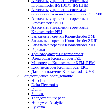
Автоматы управления горелками
Kromschroder IFS110IM, IFS111IM
Автоматы управления системой
безопасности печи Kromschroder FCU 500
Автоматы управления горелками
Kromschroder BCU
Автоматы управления горелками
Kromschroder PFU
Запальные горелки Kromschroder ZМI
Запальные горелки Kromschroder ZKIH
Запальные горелки Kromschroder ZIO
Горелки
Трансформаторы Kromschroder
Электроды Kromschroder FZE
Манометры Kromschroder KFM, RFM
Компенсаторы Kromschroder ЕКО
Датчики пламени Kromschroder UVS
Сопутствующее оборудование
Hirschmann
Delta Electronics
Dungs
Siemens
Твердотельные реле
Honeywell Analytics
Sylvania