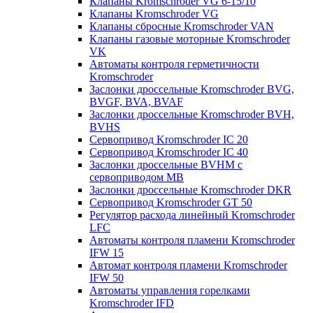
Клапаны Kromschroder VG 6-15/10
Клапаны Kromschroder VG
Клапаны сбросные Kromschroder VAN
Клапаны газовые моторные Kromschroder
VK
Автоматы контроля герметичности
Kromschroder
Заслонки дроссельные Kromschroder BVG,
BVGF, BVA, BVAF
Заслонки дроссельные Kromschroder BVH,
BVHS
Сервопривод Kromschroder IC 20
Сервопривод Kromschroder IC 40
Заслонки дроссельные BVHM с
сервоприводом МВ
Заслонки дроссельные Kromschroder DKR
Cервопривод Kromschroder GT 50
Регулятор расхода линейный Kromschroder
LFC
Автоматы контроля пламени Kromschroder
IFW 15
Автомат контроля пламени Kromschroder
IFW 50
Автоматы управления горелками
Kromschroder IFD