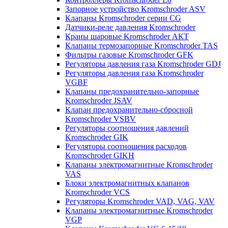
Запорное устройство Kromschroder ASV
Клапаны Kromschroder серии CG
Датчики-реле давления Kromschroder
Краны шаровые Kromschroder АКТ
Клапаны термозапорные Kromschroder TAS
Фильтры газовые Kromschroder GFK
Регуляторы давления газа Kromschroder GDJ
Регуляторы давления газа Kromschroder
VGBF
Клапаны предохранительно-запорные
Kromschroder JSAV
Клапан предохранительно-сбросной
Kromschroder VSBV
Регуляторы соотношения давлений
Kromschroder GIK
Регуляторы соотношения расходов
Kromschroder GIKH
Клапаны электромагнитные Kromschroder
VAS
Блоки электромагнитных клапанов
Kromschroder VCS
Регуляторы Kromschroder VAD, VAG, VAV
Клапаны электромагнитные Kromschroder
VGP