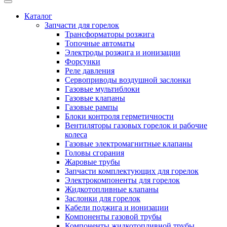
Каталог
Запчасти для горелок
Трансформаторы розжига
Топочные автоматы
Электроды розжига и ионизации
Форсунки
Реле давления
Сервоприводы воздушной заслонки
Газовые мультиблоки
Газовые клапаны
Газовые рампы
Блоки контроля герметичности
Вентиляторы газовых горелок и рабочие
колеса
Газовые электромагнитные клапаны
Головы сгорания
Жаровые трубы
Запчасти комплектующих для горелок
Электрокомпоненты для горелок
Жидкотопливные клапаны
Заслонки для горелок
Кабели поджига и ионизации
Компоненты газовой трубы
Компоненты жидкотопливной трубы