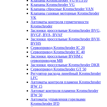
Клапаны Kromschroder VG 6-15/10
Клапаны Kromschroder VG
Клапаны сбросные Kromschroder VAN
Клапаны газовые моторные Kromschroder
VK
Автоматы контроля герметичности
Kromschroder
Заслонки дроссельные Kromschroder BVG,
BVGF, BVA, BVAF
Заслонки дроссельные Kromschroder BVH,
BVHS
Сервопривод Kromschroder IC 20
Сервопривод Kromschroder IC 40
Заслонки дроссельные BVHM с
сервоприводом МВ
Заслонки дроссельные Kromschroder DKR
Cервопривод Kromschroder GT 50
Регулятор расхода линейный Kromschroder
LFC
Автоматы контроля пламени Kromschroder
IFW 15
Автомат контроля пламени Kromschroder
IFW 50
Автоматы управления горелками
Kromschroder IFD