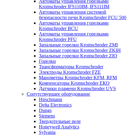
Автоматы управления горелками
Kromschroder IFS110IM, IFS111IM
Автоматы управления системой
безопасности печи Kromschroder FCU 500
Автоматы управления горелками
Kromschroder BCU
Автоматы управления горелками
Kromschroder PFU
Запальные горелки Kromschroder ZМI
Запальные горелки Kromschroder ZKIH
Запальные горелки Kromschroder ZIO
Горелки
Трансформаторы Kromschroder
Электроды Kromschroder FZE
Манометры Kromschroder KFM, RFM
Компенсаторы Kromschroder ЕКО
Датчики пламени Kromschroder UVS
Сопутствующее оборудование
Hirschmann
Delta Electronics
Dungs
Siemens
Твердотельные реле
Honeywell Analytics
Sylvania