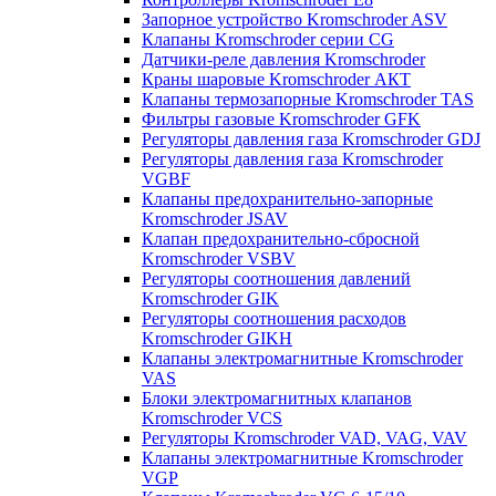
Запорное устройство Kromschroder ASV
Клапаны Kromschroder серии CG
Датчики-реле давления Kromschroder
Краны шаровые Kromschroder АКТ
Клапаны термозапорные Kromschroder TAS
Фильтры газовые Kromschroder GFK
Регуляторы давления газа Kromschroder GDJ
Регуляторы давления газа Kromschroder
VGBF
Клапаны предохранительно-запорные
Kromschroder JSAV
Клапан предохранительно-сбросной
Kromschroder VSBV
Регуляторы соотношения давлений
Kromschroder GIK
Регуляторы соотношения расходов
Kromschroder GIKH
Клапаны электромагнитные Kromschroder
VAS
Блоки электромагнитных клапанов
Kromschroder VCS
Регуляторы Kromschroder VAD, VAG, VAV
Клапаны электромагнитные Kromschroder
VGP