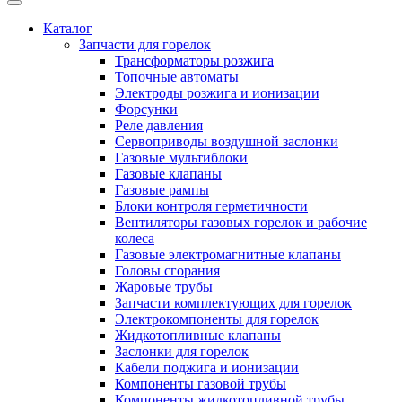
Каталог
Запчасти для горелок
Трансформаторы розжига
Топочные автоматы
Электроды розжига и ионизации
Форсунки
Реле давления
Сервоприводы воздушной заслонки
Газовые мультиблоки
Газовые клапаны
Газовые рампы
Блоки контроля герметичности
Вентиляторы газовых горелок и рабочие
колеса
Газовые электромагнитные клапаны
Головы сгорания
Жаровые трубы
Запчасти комплектующих для горелок
Электрокомпоненты для горелок
Жидкотопливные клапаны
Заслонки для горелок
Кабели поджига и ионизации
Компоненты газовой трубы
Компоненты жидкотопливной трубы