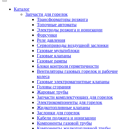
Каталог
Запчасти для горелок
Трансформаторы розжига
Топочные автоматы
Электроды розжига и ионизации
Форсунки
Реле давления
Сервоприводы воздушной заслонки
Газовые мультиблоки
Газовые клапаны
Газовые рампы
Блоки контроля герметичности
Вентиляторы газовых горелок и рабочие
колеса
Газовые электромагнитные клапаны
Головы сгорания
Жаровые трубы
Запчасти комплектующих для горелок
Электрокомпоненты для горелок
Жидкотопливные клапаны
Заслонки для горелок
Кабели поджига и ионизации
Компоненты газовой трубы
Компоненты жидкотопливной трубы