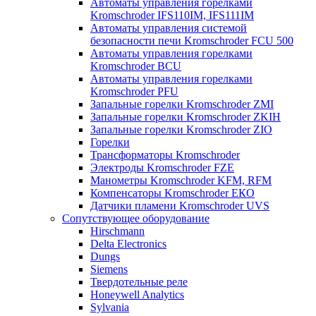
Автоматы управления горелками
Kromschroder IFS110IM, IFS111IM
Автоматы управления системой
безопасности печи Kromschroder FCU 500
Автоматы управления горелками
Kromschroder BCU
Автоматы управления горелками
Kromschroder PFU
Запальные горелки Kromschroder ZМI
Запальные горелки Kromschroder ZKIH
Запальные горелки Kromschroder ZIO
Горелки
Трансформаторы Kromschroder
Электроды Kromschroder FZE
Манометры Kromschroder KFM, RFM
Компенсаторы Kromschroder ЕКО
Датчики пламени Kromschroder UVS
Сопутствующее оборудование
Hirschmann
Delta Electronics
Dungs
Siemens
Твердотельные реле
Honeywell Analytics
Sylvania