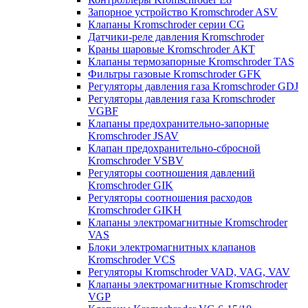
Запорное устройство Kromschroder ASV
Клапаны Kromschroder серии CG
Датчики-реле давления Kromschroder
Краны шаровые Kromschroder АКТ
Клапаны термозапорные Kromschroder TAS
Фильтры газовые Kromschroder GFK
Регуляторы давления газа Kromschroder GDJ
Регуляторы давления газа Kromschroder
VGBF
Клапаны предохранительно-запорные
Kromschroder JSAV
Клапан предохранительно-сбросной
Kromschroder VSBV
Регуляторы соотношения давлений
Kromschroder GIK
Регуляторы соотношения расходов
Kromschroder GIKH
Клапаны электромагнитные Kromschroder
VAS
Блоки электромагнитных клапанов
Kromschroder VCS
Регуляторы Kromschroder VAD, VAG, VAV
Клапаны электромагнитные Kromschroder
VGP