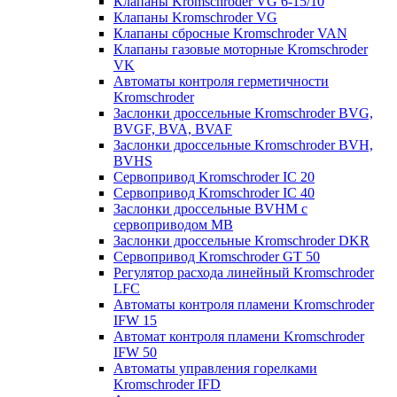
Клапаны Kromschroder VG 6-15/10
Клапаны Kromschroder VG
Клапаны сбросные Kromschroder VAN
Клапаны газовые моторные Kromschroder
VK
Автоматы контроля герметичности
Kromschroder
Заслонки дроссельные Kromschroder BVG,
BVGF, BVA, BVAF
Заслонки дроссельные Kromschroder BVH,
BVHS
Сервопривод Kromschroder IC 20
Сервопривод Kromschroder IC 40
Заслонки дроссельные BVHM с
сервоприводом МВ
Заслонки дроссельные Kromschroder DKR
Cервопривод Kromschroder GT 50
Регулятор расхода линейный Kromschroder
LFC
Автоматы контроля пламени Kromschroder
IFW 15
Автомат контроля пламени Kromschroder
IFW 50
Автоматы управления горелками
Kromschroder IFD