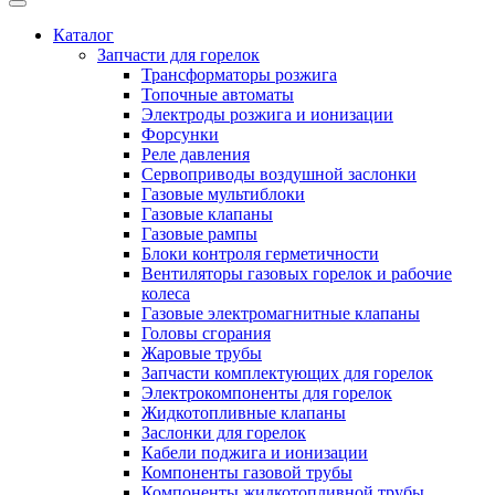
Каталог
Запчасти для горелок
Трансформаторы розжига
Топочные автоматы
Электроды розжига и ионизации
Форсунки
Реле давления
Сервоприводы воздушной заслонки
Газовые мультиблоки
Газовые клапаны
Газовые рампы
Блоки контроля герметичности
Вентиляторы газовых горелок и рабочие
колеса
Газовые электромагнитные клапаны
Головы сгорания
Жаровые трубы
Запчасти комплектующих для горелок
Электрокомпоненты для горелок
Жидкотопливные клапаны
Заслонки для горелок
Кабели поджига и ионизации
Компоненты газовой трубы
Компоненты жидкотопливной трубы