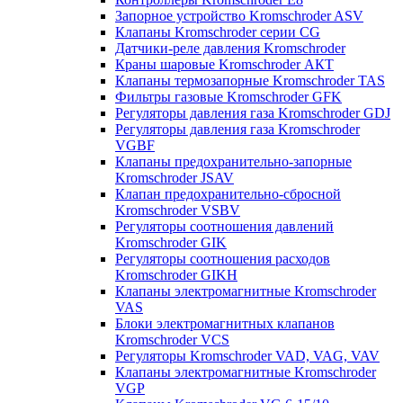
Запорное устройство Kromschroder ASV
Клапаны Kromschroder серии CG
Датчики-реле давления Kromschroder
Краны шаровые Kromschroder АКТ
Клапаны термозапорные Kromschroder TAS
Фильтры газовые Kromschroder GFK
Регуляторы давления газа Kromschroder GDJ
Регуляторы давления газа Kromschroder
VGBF
Клапаны предохранительно-запорные
Kromschroder JSAV
Клапан предохранительно-сбросной
Kromschroder VSBV
Регуляторы соотношения давлений
Kromschroder GIK
Регуляторы соотношения расходов
Kromschroder GIKH
Клапаны электромагнитные Kromschroder
VAS
Блоки электромагнитных клапанов
Kromschroder VCS
Регуляторы Kromschroder VAD, VAG, VAV
Клапаны электромагнитные Kromschroder
VGP