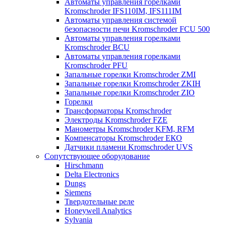
Автоматы управления горелками
Kromschroder IFS110IM, IFS111IM
Автоматы управления системой
безопасности печи Kromschroder FCU 500
Автоматы управления горелками
Kromschroder BCU
Автоматы управления горелками
Kromschroder PFU
Запальные горелки Kromschroder ZМI
Запальные горелки Kromschroder ZKIH
Запальные горелки Kromschroder ZIO
Горелки
Трансформаторы Kromschroder
Электроды Kromschroder FZE
Манометры Kromschroder KFM, RFM
Компенсаторы Kromschroder ЕКО
Датчики пламени Kromschroder UVS
Сопутствующее оборудование
Hirschmann
Delta Electronics
Dungs
Siemens
Твердотельные реле
Honeywell Analytics
Sylvania