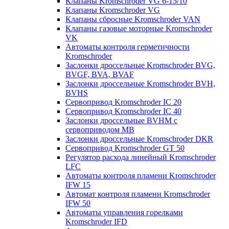
Клапаны Kromschroder VG 6-15/10
Клапаны Kromschroder VG
Клапаны сбросные Kromschroder VAN
Клапаны газовые моторные Kromschroder
VK
Автоматы контроля герметичности
Kromschroder
Заслонки дроссельные Kromschroder BVG,
BVGF, BVA, BVAF
Заслонки дроссельные Kromschroder BVH,
BVHS
Сервопривод Kromschroder IC 20
Сервопривод Kromschroder IC 40
Заслонки дроссельные BVHM с
сервоприводом МВ
Заслонки дроссельные Kromschroder DKR
Cервопривод Kromschroder GT 50
Регулятор расхода линейный Kromschroder
LFC
Автоматы контроля пламени Kromschroder
IFW 15
Автомат контроля пламени Kromschroder
IFW 50
Автоматы управления горелками
Kromschroder IFD