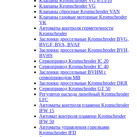
Клапаны Kromschroder VG 6-15/10
Клапаны Kromschroder VG
Клапаны сбросные Kromschroder VAN
Клапаны газовые моторные Kromschroder
VK
Автоматы контроля герметичности
Kromschroder
Заслонки дроссельные Kromschroder BVG,
BVGF, BVA, BVAF
Заслонки дроссельные Kromschroder BVH,
BVHS
Сервопривод Kromschroder IC 20
Сервопривод Kromschroder IC 40
Заслонки дроссельные BVHM с
сервоприводом МВ
Заслонки дроссельные Kromschroder DKR
Cервопривод Kromschroder GT 50
Регулятор расхода линейный Kromschroder
LFC
Автоматы контроля пламени Kromschroder
IFW 15
Автомат контроля пламени Kromschroder
IFW 50
Автоматы управления горелками
Kromschroder IFD