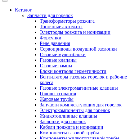
Каталог
Запчасти для горелок
Трансформаторы розжига
Топочные автоматы
Электроды розжига и ионизации
Форсунки
Реле давления
Сервоприводы воздушной заслонки
Газовые мультиблоки
Газовые клапаны
Газовые рампы
Блоки контроля герметичности
Вентиляторы газовых горелок и рабочие
колеса
Газовые электромагнитные клапаны
Головы сгорания
Жаровые трубы
Запчасти комплектующих для горелок
Электрокомпоненты для горелок
Жидкотопливные клапаны
Заслонки для горелок
Кабели поджига и ионизации
Компоненты газовой трубы
Компоненты жидкотопливной трубы