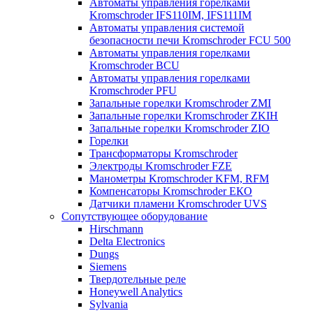
Автоматы управления горелками
Kromschroder IFS110IM, IFS111IM
Автоматы управления системой
безопасности печи Kromschroder FCU 500
Автоматы управления горелками
Kromschroder BCU
Автоматы управления горелками
Kromschroder PFU
Запальные горелки Kromschroder ZМI
Запальные горелки Kromschroder ZKIH
Запальные горелки Kromschroder ZIO
Горелки
Трансформаторы Kromschroder
Электроды Kromschroder FZE
Манометры Kromschroder KFM, RFM
Компенсаторы Kromschroder ЕКО
Датчики пламени Kromschroder UVS
Сопутствующее оборудование
Hirschmann
Delta Electronics
Dungs
Siemens
Твердотельные реле
Honeywell Analytics
Sylvania