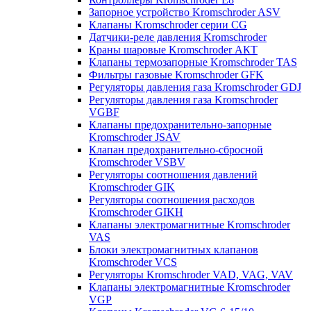
Запорное устройство Kromschroder ASV
Клапаны Kromschroder серии CG
Датчики-реле давления Kromschroder
Краны шаровые Kromschroder АКТ
Клапаны термозапорные Kromschroder TAS
Фильтры газовые Kromschroder GFK
Регуляторы давления газа Kromschroder GDJ
Регуляторы давления газа Kromschroder
VGBF
Клапаны предохранительно-запорные
Kromschroder JSAV
Клапан предохранительно-сбросной
Kromschroder VSBV
Регуляторы соотношения давлений
Kromschroder GIK
Регуляторы соотношения расходов
Kromschroder GIKH
Клапаны электромагнитные Kromschroder
VAS
Блоки электромагнитных клапанов
Kromschroder VCS
Регуляторы Kromschroder VAD, VAG, VAV
Клапаны электромагнитные Kromschroder
VGP