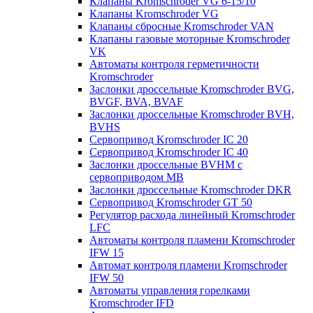
Клапаны Kromschroder VG 6-15/10
Клапаны Kromschroder VG
Клапаны сбросные Kromschroder VAN
Клапаны газовые моторные Kromschroder
VK
Автоматы контроля герметичности
Kromschroder
Заслонки дроссельные Kromschroder BVG,
BVGF, BVA, BVAF
Заслонки дроссельные Kromschroder BVH,
BVHS
Сервопривод Kromschroder IC 20
Сервопривод Kromschroder IC 40
Заслонки дроссельные BVHM с
сервоприводом МВ
Заслонки дроссельные Kromschroder DKR
Cервопривод Kromschroder GT 50
Регулятор расхода линейный Kromschroder
LFC
Автоматы контроля пламени Kromschroder
IFW 15
Автомат контроля пламени Kromschroder
IFW 50
Автоматы управления горелками
Kromschroder IFD