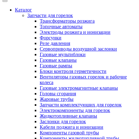
Каталог
Запчасти для горелок
Трансформаторы розжига
Топочные автоматы
Электроды розжига и ионизации
Форсунки
Реле давления
Сервоприводы воздушной заслонки
Газовые мультиблоки
Газовые клапаны
Газовые рампы
Блоки контроля герметичности
Вентиляторы газовых горелок и рабочие
колеса
Газовые электромагнитные клапаны
Головы сгорания
Жаровые трубы
Запчасти комплектующих для горелок
Электрокомпоненты для горелок
Жидкотопливные клапаны
Заслонки для горелок
Кабели поджига и ионизации
Компоненты газовой трубы
Компоненты жидкотопливной трубы