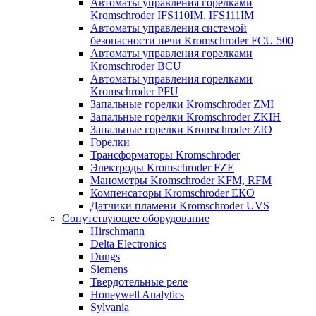
Автоматы управления горелками
Kromschroder IFS110IM, IFS111IM
Автоматы управления системой
безопасности печи Kromschroder FCU 500
Автоматы управления горелками
Kromschroder BCU
Автоматы управления горелками
Kromschroder PFU
Запальные горелки Kromschroder ZМI
Запальные горелки Kromschroder ZKIH
Запальные горелки Kromschroder ZIO
Горелки
Трансформаторы Kromschroder
Электроды Kromschroder FZE
Манометры Kromschroder KFM, RFM
Компенсаторы Kromschroder ЕКО
Датчики пламени Kromschroder UVS
Сопутствующее оборудование
Hirschmann
Delta Electronics
Dungs
Siemens
Твердотельные реле
Honeywell Analytics
Sylvania