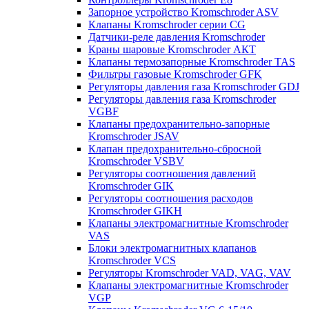
Запорное устройство Kromschroder ASV
Клапаны Kromschroder серии CG
Датчики-реле давления Kromschroder
Краны шаровые Kromschroder АКТ
Клапаны термозапорные Kromschroder TAS
Фильтры газовые Kromschroder GFK
Регуляторы давления газа Kromschroder GDJ
Регуляторы давления газа Kromschroder
VGBF
Клапаны предохранительно-запорные
Kromschroder JSAV
Клапан предохранительно-сбросной
Kromschroder VSBV
Регуляторы соотношения давлений
Kromschroder GIK
Регуляторы соотношения расходов
Kromschroder GIKH
Клапаны электромагнитные Kromschroder
VAS
Блоки электромагнитных клапанов
Kromschroder VCS
Регуляторы Kromschroder VAD, VAG, VAV
Клапаны электромагнитные Kromschroder
VGP