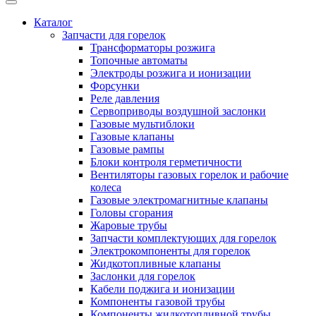
Каталог
Запчасти для горелок
Трансформаторы розжига
Топочные автоматы
Электроды розжига и ионизации
Форсунки
Реле давления
Сервоприводы воздушной заслонки
Газовые мультиблоки
Газовые клапаны
Газовые рампы
Блоки контроля герметичности
Вентиляторы газовых горелок и рабочие
колеса
Газовые электромагнитные клапаны
Головы сгорания
Жаровые трубы
Запчасти комплектующих для горелок
Электрокомпоненты для горелок
Жидкотопливные клапаны
Заслонки для горелок
Кабели поджига и ионизации
Компоненты газовой трубы
Компоненты жидкотопливной трубы