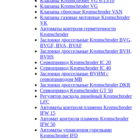
Клапаны Kromschroder VG 6-15/10
Клапаны Kromschroder VG
Клапаны сбросные Kromschroder VAN
Клапаны газовые моторные Kromschroder
VK
Автоматы контроля герметичности
Kromschroder
Заслонки дроссельные Kromschroder BVG,
BVGF, BVA, BVAF
Заслонки дроссельные Kromschroder BVH,
BVHS
Сервопривод Kromschroder IC 20
Сервопривод Kromschroder IC 40
Заслонки дроссельные BVHM с
сервоприводом МВ
Заслонки дроссельные Kromschroder DKR
Cервопривод Kromschroder GT 50
Регулятор расхода линейный Kromschroder
LFC
Автоматы контроля пламени Kromschroder
IFW 15
Автомат контроля пламени Kromschroder
IFW 50
Автоматы управления горелками
Kromschroder IFD