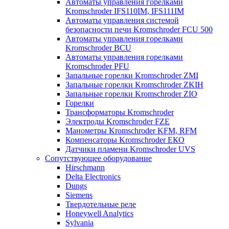
Автоматы управления горелками
Kromschroder IFS110IM, IFS111IM
Автоматы управления системой
безопасности печи Kromschroder FCU 500
Автоматы управления горелками
Kromschroder BCU
Автоматы управления горелками
Kromschroder PFU
Запальные горелки Kromschroder ZМI
Запальные горелки Kromschroder ZKIH
Запальные горелки Kromschroder ZIO
Горелки
Трансформаторы Kromschroder
Электроды Kromschroder FZE
Манометры Kromschroder KFM, RFM
Компенсаторы Kromschroder ЕКО
Датчики пламени Kromschroder UVS
Сопутствующее оборудование
Hirschmann
Delta Electronics
Dungs
Siemens
Твердотельные реле
Honeywell Analytics
Sylvania