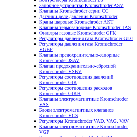
Запорное устройство Kromschroder ASV
Клапаны Kromschroder серии CG
Датчики-реле давления Kromschroder
Краны шаровые Kromschroder АКТ
Клапаны термозапорные Kromschroder TAS
Фильтры газовые Kromschroder GFK
Регуляторы давления газа Kromschroder GDJ
Регуляторы давления газа Kromschroder
VGBF
Клапаны предохранительно-запорные
Kromschroder JSAV
Клапан предохранительно-сбросной
Kromschroder VSBV
Регуляторы соотношения давлений
Kromschroder GIK
Регуляторы соотношения расходов
Kromschroder GIKH
Клапаны электромагнитные Kromschroder
VAS
Блоки электромагнитных клапанов
Kromschroder VCS
Регуляторы Kromschroder VAD, VAG, VAV
Клапаны электромагнитные Kromschroder
VGP