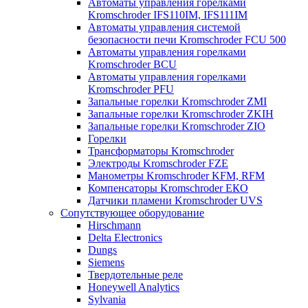
Автоматы управления горелками
Kromschroder IFS110IM, IFS111IM
Автоматы управления системой
безопасности печи Kromschroder FCU 500
Автоматы управления горелками
Kromschroder BCU
Автоматы управления горелками
Kromschroder PFU
Запальные горелки Kromschroder ZМI
Запальные горелки Kromschroder ZKIH
Запальные горелки Kromschroder ZIO
Горелки
Трансформаторы Kromschroder
Электроды Kromschroder FZE
Манометры Kromschroder KFM, RFM
Компенсаторы Kromschroder ЕКО
Датчики пламени Kromschroder UVS
Сопутствующее оборудование
Hirschmann
Delta Electronics
Dungs
Siemens
Твердотельные реле
Honeywell Analytics
Sylvania