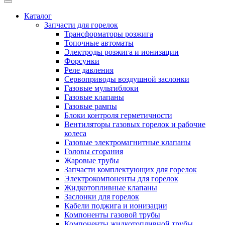
Каталог
Запчасти для горелок
Трансформаторы розжига
Топочные автоматы
Электроды розжига и ионизации
Форсунки
Реле давления
Сервоприводы воздушной заслонки
Газовые мультиблоки
Газовые клапаны
Газовые рампы
Блоки контроля герметичности
Вентиляторы газовых горелок и рабочие
колеса
Газовые электромагнитные клапаны
Головы сгорания
Жаровые трубы
Запчасти комплектующих для горелок
Электрокомпоненты для горелок
Жидкотопливные клапаны
Заслонки для горелок
Кабели поджига и ионизации
Компоненты газовой трубы
Компоненты жидкотопливной трубы