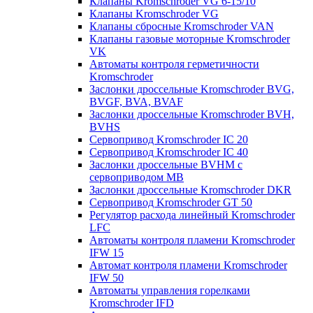
Клапаны Kromschroder VG 6-15/10
Клапаны Kromschroder VG
Клапаны сбросные Kromschroder VAN
Клапаны газовые моторные Kromschroder
VK
Автоматы контроля герметичности
Kromschroder
Заслонки дроссельные Kromschroder BVG,
BVGF, BVA, BVAF
Заслонки дроссельные Kromschroder BVH,
BVHS
Сервопривод Kromschroder IC 20
Сервопривод Kromschroder IC 40
Заслонки дроссельные BVHM с
сервоприводом МВ
Заслонки дроссельные Kromschroder DKR
Cервопривод Kromschroder GT 50
Регулятор расхода линейный Kromschroder
LFC
Автоматы контроля пламени Kromschroder
IFW 15
Автомат контроля пламени Kromschroder
IFW 50
Автоматы управления горелками
Kromschroder IFD