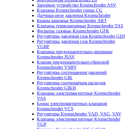
Запорное устройство Kromschroder ASV
Клапаны Kromschroder серии CG
Датчики-реле давления Kromschroder
Краны шаровые Kromschroder АКТ
Клапаны термозапорные Kromschroder TAS
Фильтры газовые Kromschroder GFK
Регуляторы давления газа Kromschroder GDJ
Регуляторы давления газа Kromschroder
VGBF
Клапаны предохранительно-запорные
Kromschroder JSAV
Клапан предохранительно-сбросной
Kromschroder VSBV
Регуляторы соотношения давлений
Kromschroder GIK
Регуляторы соотношения расходов
Kromschroder GIKH
Клапаны электромагнитные Kromschroder
VAS
Блоки электромагнитных клапанов
Kromschroder VCS
Регуляторы Kromschroder VAD, VAG, VAV
Клапаны электромагнитные Kromschroder
VGP