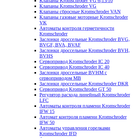
Клапаны Kromschroder VG 6-15/10
Клапаны Kromschroder VG
Клапаны сбросные Kromschroder VAN
Клапаны газовые моторные Kromschroder
VK
Автоматы контроля герметичности
Kromschroder
Заслонки дроссельные Kromschroder BVG,
BVGF, BVA, BVAF
Заслонки дроссельные Kromschroder BVH,
BVHS
Сервопривод Kromschroder IC 20
Сервопривод Kromschroder IC 40
Заслонки дроссельные BVHM с
сервоприводом МВ
Заслонки дроссельные Kromschroder DKR
Cервопривод Kromschroder GT 50
Регулятор расхода линейный Kromschroder
LFC
Автоматы контроля пламени Kromschroder
IFW 15
Автомат контроля пламени Kromschroder
IFW 50
Автоматы управления горелками
Kromschroder IFD