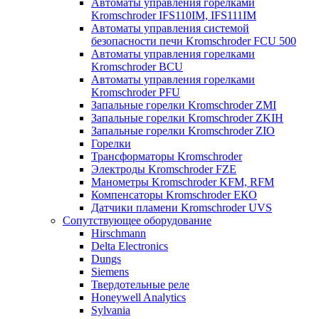
Автоматы управления горелками
Kromschroder IFS110IM, IFS111IM
Автоматы управления системой
безопасности печи Kromschroder FCU 500
Автоматы управления горелками
Kromschroder BCU
Автоматы управления горелками
Kromschroder PFU
Запальные горелки Kromschroder ZМI
Запальные горелки Kromschroder ZKIH
Запальные горелки Kromschroder ZIO
Горелки
Трансформаторы Kromschroder
Электроды Kromschroder FZE
Манометры Kromschroder KFM, RFM
Компенсаторы Kromschroder ЕКО
Датчики пламени Kromschroder UVS
Сопутствующее оборудование
Hirschmann
Delta Electronics
Dungs
Siemens
Твердотельные реле
Honeywell Analytics
Sylvania