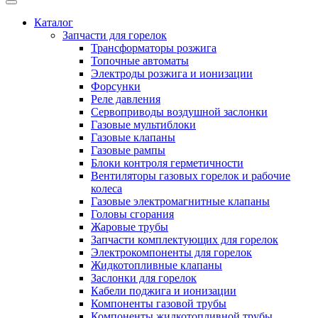
Каталог
Запчасти для горелок
Трансформаторы розжига
Топочные автоматы
Электроды розжига и ионизации
Форсунки
Реле давления
Сервоприводы воздушной заслонки
Газовые мультиблоки
Газовые клапаны
Газовые рампы
Блоки контроля герметичности
Вентиляторы газовых горелок и рабочие
колеса
Газовые электромагнитные клапаны
Головы сгорания
Жаровые трубы
Запчасти комплектующих для горелок
Электрокомпоненты для горелок
Жидкотопливные клапаны
Заслонки для горелок
Кабели поджига и ионизации
Компоненты газовой трубы
Компоненты жидкотопливной трубы