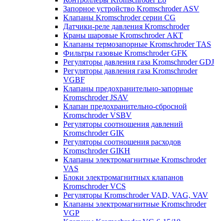
Запорное устройство Kromschroder ASV
Клапаны Kromschroder серии CG
Датчики-реле давления Kromschroder
Краны шаровые Kromschroder АКТ
Клапаны термозапорные Kromschroder TAS
Фильтры газовые Kromschroder GFK
Регуляторы давления газа Kromschroder GDJ
Регуляторы давления газа Kromschroder
VGBF
Клапаны предохранительно-запорные
Kromschroder JSAV
Клапан предохранительно-сбросной
Kromschroder VSBV
Регуляторы соотношения давлений
Kromschroder GIK
Регуляторы соотношения расходов
Kromschroder GIKH
Клапаны электромагнитные Kromschroder
VAS
Блоки электромагнитных клапанов
Kromschroder VCS
Регуляторы Kromschroder VAD, VAG, VAV
Клапаны электромагнитные Kromschroder
VGP